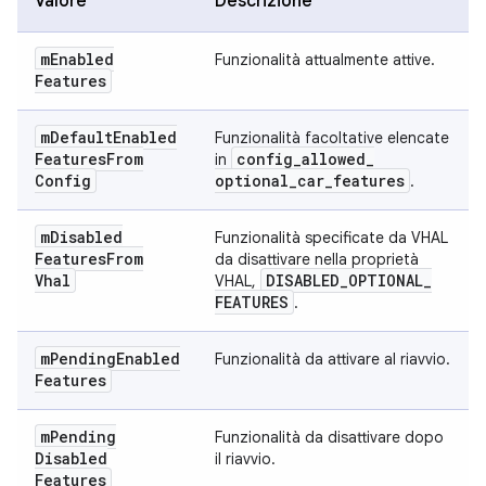
Valore
Descrizione
m
Enabled
Funzionalità attualmente attive.
Features
m
Default
Enabled
Funzionalità facoltative elencate
Features
From
config
_
allowed
_
in
Config
optional
_
car
_
features
.
m
Disabled
Funzionalità specificate da VHAL
Features
From
da disattivare nella proprietà
Vhal
DISABLED
_
OPTIONAL
_
VHAL,
FEATURES
.
m
Pending
Enabled
Funzionalità da attivare al riavvio.
Features
m
Pending
Funzionalità da disattivare dopo
Disabled
il riavvio.
Features