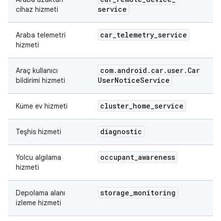
service
cihaz hizmeti
car
_
telemetry
_
service
Araba telemetri
hizmeti
com
.
android
.
car
.
user
.
Car
Araç kullanıcı
User
Notice
Service
bildirimi hizmeti
cluster
_
home
_
service
Küme ev hizmeti
diagnostic
Teşhis hizmeti
occupant
_
awareness
Yolcu algılama
hizmeti
storage
_
monitoring
Depolama alanı
izleme hizmeti