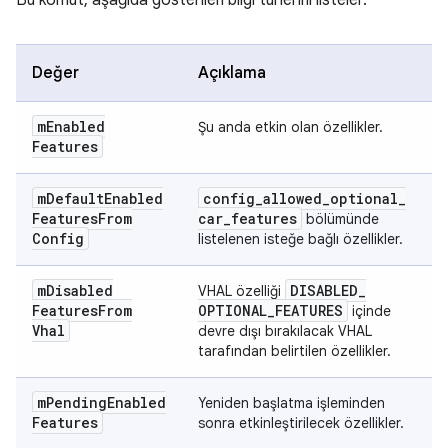
Bu komut, aşağıda gösterilen bilgi türlerini listeler.
Değer
Açıklama
m
Enabled
Şu anda etkin olan özellikler.
Features
m
Default
Enabled
config
_
allowed
_
optional
_
Features
From
car
_
features
bölümünde
Config
listelenen isteğe bağlı özellikler.
m
Disabled
DISABLED
_
VHAL özelliği
Features
From
OPTIONAL
_
FEATURES
içinde
Vhal
devre dışı bırakılacak VHAL
tarafından belirtilen özellikler.
m
Pending
Enabled
Yeniden başlatma işleminden
Features
sonra etkinleştirilecek özellikler.