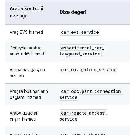
Araba kontrolü
Dize değeri
özelliği
car
_
evs
_
service
Araç EVS hizmeti
experimental
_
car
_
Deneysel araba
keyguard
_
service
anahtarlığı hizmeti
car
_
navigation
_
service
Araba navigasyon
hizmeti
car
_
occupant
_
connection
_
Araçta bulunanların
service
bağlantı hizmeti
car
_
remote
_
access
_
Araba uzaktan
service
erişim hizmeti
car
_
remote
_
device
_
Araba uzaktan