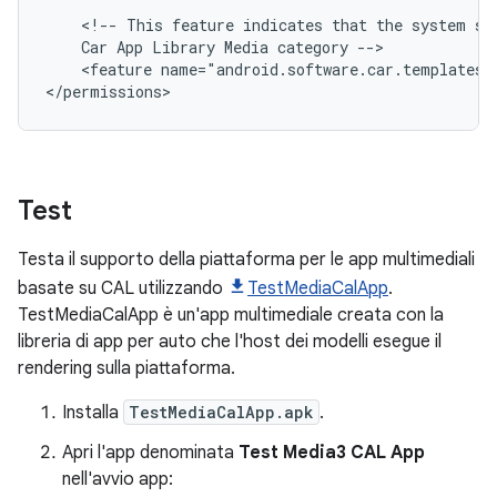
<!--
This
feature
indicates
that
the
system
su
Car
App
Library
Media
category
<feature
name="android.software.car.templates_h
Test
Testa il supporto della piattaforma per le app multimediali
basate su CAL utilizzando
TestMediaCalApp
.
TestMediaCalApp è un'app multimediale creata con la
libreria di app per auto che l'host dei modelli esegue il
rendering sulla piattaforma.
Installa
TestMediaCalApp.apk
.
Apri l'app denominata
Test Media3 CAL App
nell'avvio app: