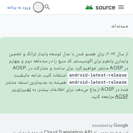
ورود به برنامه
مستندات
از سال ۲۰۲۶، برای همسو شدن با مدل توسعه پایدار ترانک و تضمین
پایداری پلتفرم برای اکوسیستم، کد منبع را در سه‌ماهه دوم و چهارم
در AOSP منتشر خواهیم کرد. برای ساخت و مشارکت در AOSP،
android-latest-release
استفاده کنید. شاخه مانیفست
android-latest-release
همیشه به جدیدترین نسخه منتشر
شده در AOSP ارجاع می‌دهد. برای اطلاعات بیشتر، به
تغییرات در
AOSP
مراجعه کنید.
این صفحه به‌وسیله
ترجمه شده است.