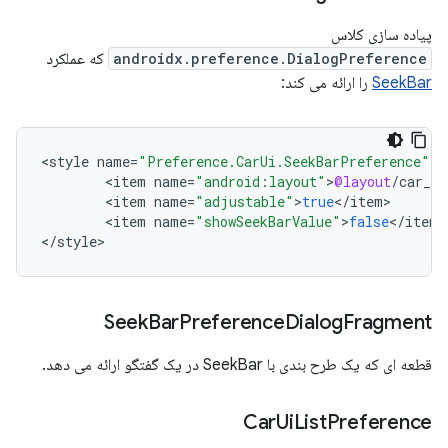
پیاده سازی کلاس
androidx.preference.DialogPreference
که عملکرد
SeekBar
را ارائه می کند:
<
style
name
=
"Preference.CarUi.SeekBarPreference"
<
item
name
=
"android:layout"
>
@layout
/
car_ui
<
item
name
=
"adjustable"
>
true
<
/
item
<
item
name
=
"showSeekBarValue"
>
false
<
/
item
>

<
/
style
>
Seek
Bar
Preference
Dialog
Fragment
قطعه ای که یک طرح بندی با SeekBar در یک گفتگو ارائه می دهد.
Car
Ui
List
Preference