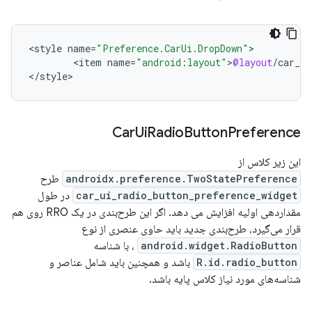
<
style
name
=
"Preference.CarUi.DropDown"
<
item
name
=
"android:layout"
>
@layout
/
car_ui
<
/
style
>
Car
Ui
Radio
Button
Preference
این زیر کلاس از
androidx.preference.TwoStatePreference
طرح
car_ui_radio_button_preference_widget
در طول
مقداردهی اولیه افزایش می دهد. اگر این طرح‌بندی در یک RRO روی هم
قرار می‌گیرد، طرح‌بندی جدید باید حاوی عنصری از نوع
android.widget.RadioButton
، با شناسه
R.id.radio_button
باشد و همچنین باید شامل عناصر و
شناسه‌های مورد نیاز کلاس پایه باشد.