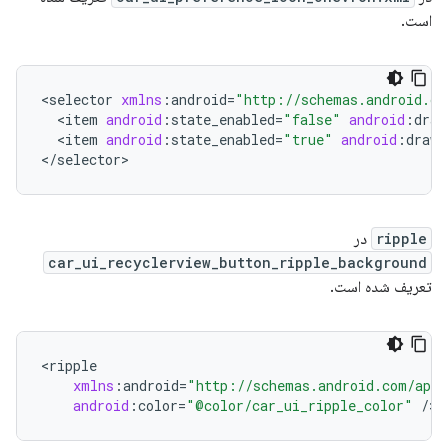
است.
<
selector
xmlns
:
android
=
"http://schemas.android.co
<
item
android
:
state_enabled
=
"false"
android
:
draw
<
item
android
:
state_enabled
=
"true"
android
:
drawa
<
/
selector
>
ripple
در
car_ui_recyclerview_button_ripple_background
تعریف شده است.
<
ripple
xmlns
:
android
=
"http://schemas.android.com/apk/
android
:
color
=
"@color/car_ui_ripple_color"
/
>