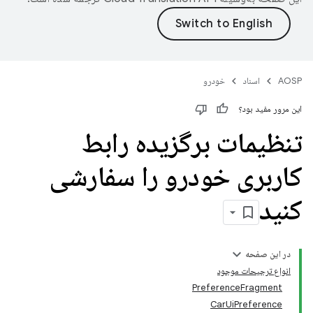
AOSP
اسناد
خودرو
این مرور مفید بود؟
تنظیمات برگزیده رابط
کاربری خودرو را سفارشی
کنید
در این صفحه
انواع ترجیحات موجود
PreferenceFragment
CarUiPreference