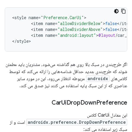
<
style
name
=
"Preference.CarUi"
<
item
name
=
"allowDividerBelow"
>
false
<
/
item
<
item
name
=
"allowDividerAbove"
>
false
<
/
item
<
item
name
=
"android:layout"
>
@layout
/
car_ui
<
/
style
>
اگر طرح‌بندی در سبک بالا روی هم گذاشته می‌شود، مشتریان باید مطمئن
شوند که طرح‌بندی جدید حداقل شناسه‌هایی را ارائه می‌کند که توسط
کلاس‌های
androidx
مربوطه انتظار می‌رود. این در مورد سایر
عناصری که از این سبک پایه استفاده می کنند نیز صدق می کند.
Car
Ui
Drop
Down
Preference
این معادل CarUi کلاس
androidx.preference.DropDownPreference
است و از
سبک زیر استفاده می کند: