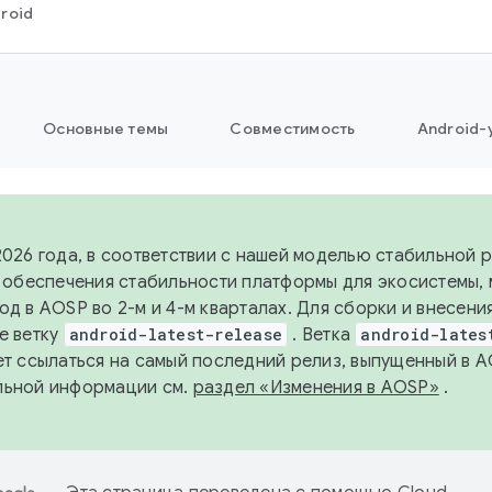
roid
Основные темы
Совместимость
Android-
2026 года, в соответствии с нашей моделью стабильной
я обеспечения стабильности платформы для экосистемы,
од в AOSP во 2-м и 4-м кварталах. Для сборки и внесени
е ветку
android-latest-release
. Ветка
android-lates
ет ссылаться на самый последний релиз, выпущенный в A
льной информации см.
раздел «Изменения в AOSP»
.