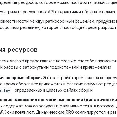
деление ресурсов, которые можно настроить, включая цве
матривать ресурсы как API с гарантиями обратной совме
совместимости между краткосрочным решением, предусмотре
лгосрочным решением, которое в настоящее время разрабат
ия ресурсов
ремя Android предоставляет несколько способов применен
й работы с затронутыми подсистемами и приложениями:
я во время сборки.
Эта настройка применяется во врем
Во время сборки все приложения в системе получают ресур
erlay
, определенных в целевых файлах сборки.
еские наложения времени выполнения (динамический
лы содержат
только
ресурсы и файл манифеста, в котором у
APK
они повлияют. Динамические RRO компилируются и ра