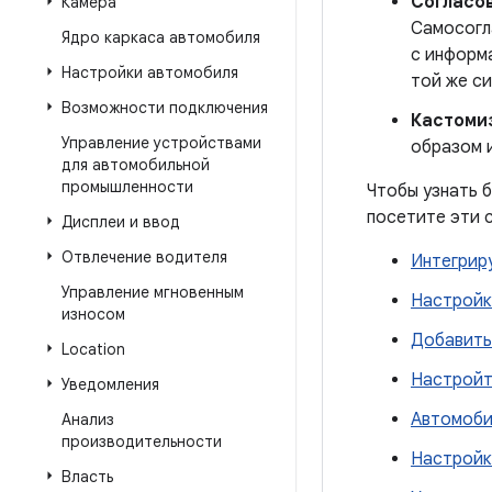
Согласо
Камера
Самосогл
Ядро каркаса автомобиля
с информ
Настройки автомобиля
той же с
Возможности подключения
Кастоми
Управление устройствами
образом 
для автомобильной
промышленности
Чтобы узнать 
посетите эти 
Дисплеи и ввод
Отвлечение водителя
Интегрир
Управление мгновенным
Настройк
износом
Добавить
Location
Настройт
Уведомления
Автомобил
Анализ
производительности
Настройк
Власть