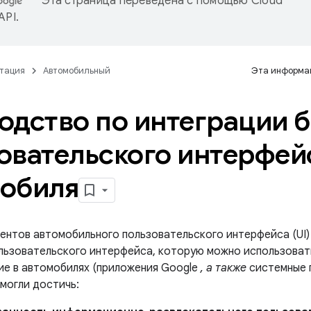
Эта страница переведена с помощью
Cloud
 API
.
тация
Автомобильный
Эта информац
одство по интеграции 
овательского интерфей
обиля
ентов автомобильного пользовательского интерфейса (UI)
льзовательского интерфейса, которую можно использовать
е в автомобилях (приложения Google
, а также
системные 
могли достичь: