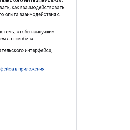
тельского интерфейса/UX.
вать, как взаимодействовать
го опыта взаимодействия с
истемы, чтобы наилучшим
ием автомобиля.
ательского интерфейса,
фейса в приложения.