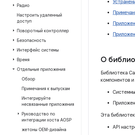
Устранен
Радио
Примечан
Настроить удаленный
доступ
Приложен
Поворотный контроллер
Приложен
Безопасность
Интерфейс системы
О библио
Время
Отдельные приложения
Библиотека Ca
Обзор
компонентов и
Примечания к выпускам
Системны
Интегрируйте
Приложени
несвязанные приложения
Руководство по
Эта библиотек
интеграции хоста AOSP
API настр
жетоны OEM-дизайна