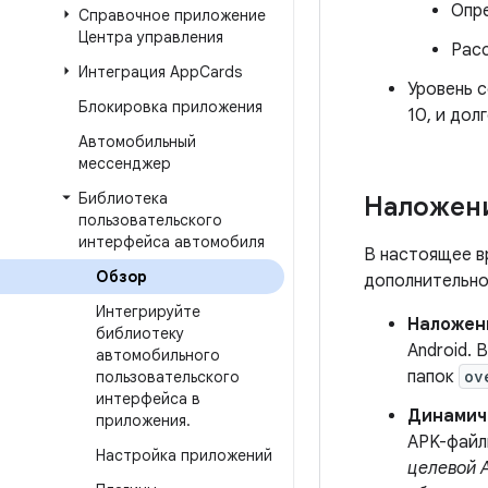
Опре
Справочное приложение
Центра управления
Расс
Интеграция App
Cards
Уровень 
Блокировка приложения
10, и до
Автомобильный
мессенджер
Библиотека
Наложен
пользовательского
интерфейса автомобиля
В настоящее в
Обзор
дополнительно
Интегрируйте
Наложени
библиотеку
Android. 
автомобильного
папок
ov
пользовательского
интерфейса в
Динамич
приложения
.
APK-фай
Настройка приложений
целевой 