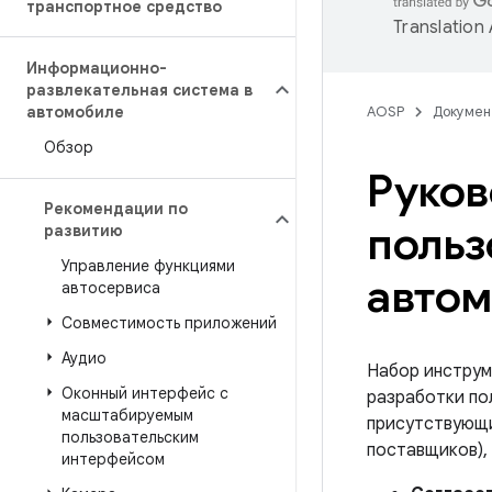
транспортное средство
Translation
Информационно-
развлекательная система в
автомобиле
AOSP
Докумен
Обзор
Руков
Рекомендации по
польз
развитию
Управление функциями
автом
автосервиса
Совместимость приложений
Аудио
Набор инструм
Оконный интерфейс с
разработки по
масштабируемым
присутствующи
пользовательским
поставщиков), 
интерфейсом