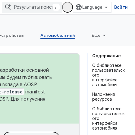
/
Войти
устройства
Автомобильный
Ещё
Содержание
О библиотеке
 разработки основной
пользовательск
ого
 мы будем публиковать
интерфейса
я вклада в AOSP
автомобиля
t-release
manifest
Наложения
OSP. Для получения
ресурсов
О библиотеке
пользовательск
ого
интерфейса
автомобиля