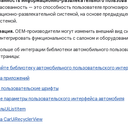
ванность информационно-развлекательного пользова
асованность — это способность пользователя прогнозиро
ационно-развлекательной системой, на основе предыдуще
истемой.
зация.
OEM-производители могут изменить внешний вид с
интегрировать функциональность с салоном и оборудован
больше об интеграции библиотеки автомобильного пользов
страницы:
уйте библиотеку автомобильного пользовательского интер
а приложений
 пользовательские шрифты
е параметры пользовательского интерфейса автомобиля
ьUiListItem
а CarUiRecyclerView