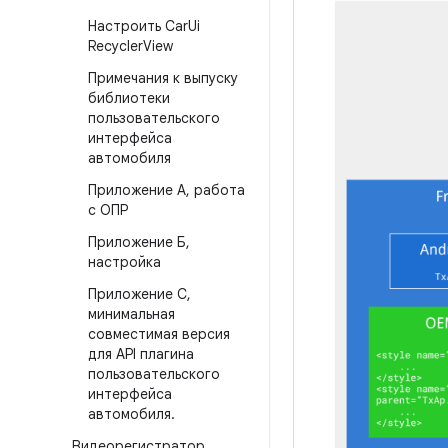
Настроить Car
Ui
Recycler
View
Примечания к выпуску
библиотеки
пользовательского
интерфейса
автомобиля
Приложение А
,
работа
с ОПР
Приложение Б
,
настройка
Приложение C
,
минимальная
совместимая версия
для API плагина
пользовательского
интерфейса
автомобиля
.
Видеорегистратор