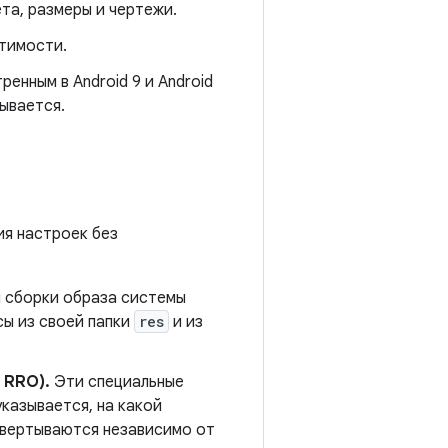
та, размеры и чертежи.
стимости.
нным в Android 9 и Android
ывается.
ия настроек без
я сборки образа системы
сы из своей папки
res
и из
 RRO).
Эти специальные
казывается, на какой
звертываются независимо от