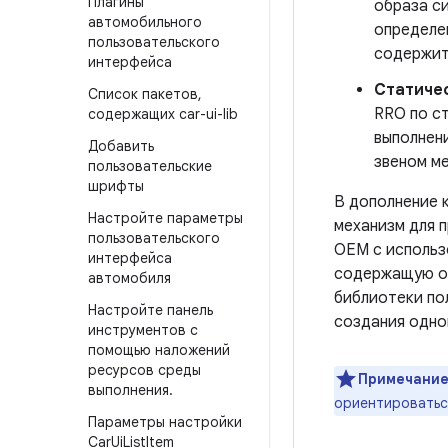
Плагины
образа си
автомобильного
определе
пользовательского
содержит
интерфейса
Статичес
Список пакетов
,
RRO по ст
содержащих car-ui-lib
выполнен
Добавить
звеном м
пользовательские
шрифты
В дополнение 
Настройте параметры
механизм для 
пользовательского
OEM с исполь
интерфейса
содержащую ов
автомобиля
библиотеки по
Настройте панель
создания одно
инструментов с
помощью наложений
ресурсов среды
Примечание
выполнения
.
ориентироваться
Параметры настройки
Car
Ui
List
Item