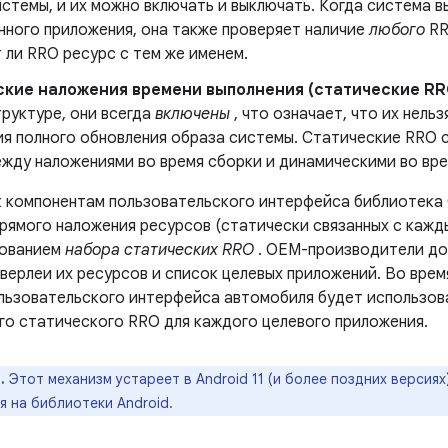
стемы, и их можно включать и выключать. Когда система в
нного приложения, она также проверяет наличие
любого
RR
 ли RRO ресурс с тем же именем.
кие наложения времени выполнения (статические RR
руктуре, они всегда
включены
, что означает, что их нель
ия полного обновления образа системы. Статические RRO
ежду наложениями во время сборки и динамическими во вре
к компонентам пользовательского интерфейса библиотека 
прямого наложения ресурсов (статически связанных с кажд
зованием
набора статических RRO
. OEM-производители до
ерлеи их ресурсов и список целевых приложений. Во врем
льзовательского интерфейса автомобиля будет использов
го статического RRO для каждого целевого приложения.
.
Этот механизм устареет в Android 11 (и более поздних версиях
 на библиотеки Android.