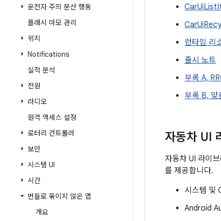
CarUiList
운전자 주의 분산 행동
플래시 마모 관리
CarUiRec
위치
런타임 리
Notifications
출시 노트
실적 분석
부록 A, R
전원
부록 B, 
라디오
원격 액세스 설정
로터리 컨트롤러
자동차 UI
보안
자동차 UI 라이
시스템 UI
를 제공합니다.
시간
시스템 및 O
번들로 묶이지 않은 앱
Android 
개요