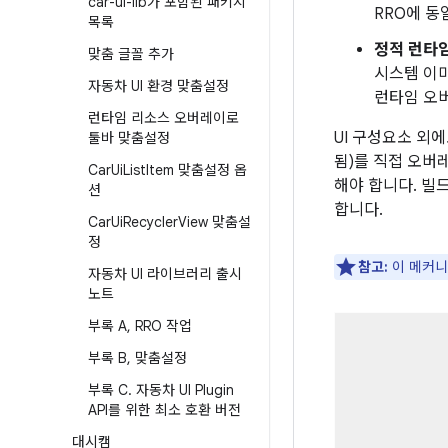
car-ui-lib가 포함된 패키지
RRO에 
목록
정적 런타임
맞춤 글꼴 추가
시스템 이미
자동차 UI 환경 맞춤설정
런타임 오
런타임 리소스 오버레이로
UI 구성요소 외
툴바 맞춤설정
됨)를 직접 오버
Car
Ui
List
Item 맞춤설정 옵
해야 합니다. 빌
션
합니다.
Car
Ui
Recycler
View 맞춤설
정
참고:
이 메커니즘
자동차 UI 라이브러리 출시
노트
부록 A
,
RRO 작업
부록 B
,
맞춤설정
부록 C
.
자동차 UI Plugin
API를 위한 최소 호환 버전
대시캠