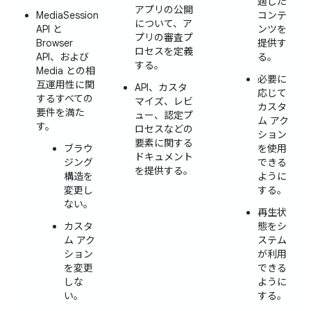
適した
アプリの公開
MediaSession
コンテ
について、ア
API と
ンツを
プリの審査プ
Browser
提供す
ロセスを定義
API、および
る。
する。
Media との相
必要に
互運用性に関
API、カスタ
応じて
するすべての
マイズ、レビ
カスタ
要件を満た
ュー、認定プ
ム アク
す。
ロセスなどの
ション
要素に関する
ブラウ
を使用
ドキュメント
ジング
できる
を提供する。
構造を
ように
変更し
する。
ない。
再生状
カスタ
態をシ
ム アク
ステム
ション
が利用
を変更
できる
しな
ように
い。
する。