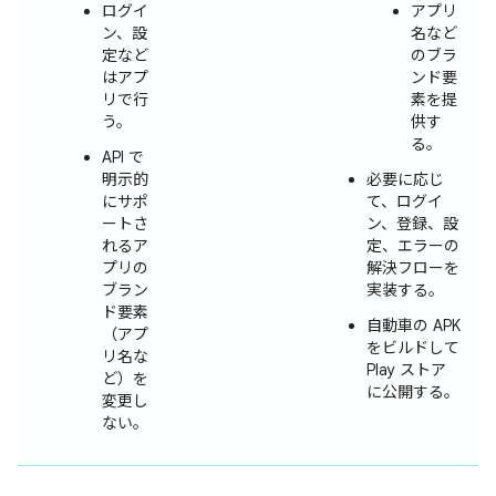
ログイ
アプリ
ン、設
名など
定など
のブラ
はアプ
ンド要
リで行
素を提
う。
供す
る。
API で
明示的
必要に応じ
にサポ
て、ログイ
ートさ
ン、登録、設
れるア
定、エラーの
プリの
解決フローを
ブラン
実装する。
ド要素
自動車の APK
（アプ
をビルドして
リ名な
Play ストア
ど）を
に公開する。
変更し
ない。