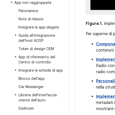
App non raggruppate
Panoramica
Note di rilascio
Figura 1.
Implem
Integrare le app slegate
Per saperne di p
Guida all'integrazione
dell'host AOSP
Componen
Token di design OEM
contenuti 
App di riferimento del
Implement
Centro di controllo
Radio con 
Integrare le schede di app
radio come
Blocco dell'app
Personali
Car Messenger
nella stru
Libreria dell'interfaccia
Implemen
utente dell'auto
metadati m
Dashcam
mostrare u