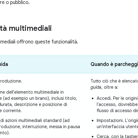
re o pubblico.
tà multimediali
imediali offrono queste funzionalità.
uida
Quando è parchegg
iproduzione.
Tutto ciò che è elencat
guida
, oltre a:
ne dell'elemento multimediale in
 (ad esempio un brano), inclusi titolo,
Accedi. Per le origin
durata, descrizione e posizione di
l'accesso, dovrebbe 
e corrente.
flusso di accesso d
di azioni multimediali standard (ad
Impostazioni. L'ori
roduzione, interruzione, messa in pausa
un'interfaccia utent
nto).
Cerca, con la tastie