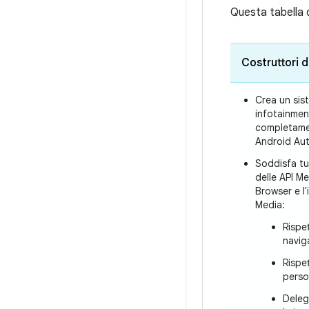
Questa tabella d
Costruttori d
Crea un sis
infotainme
completame
Android Au
Soddisfa tut
delle API M
Browser e l'
Media:
Rispet
navig
Rispet
perso
Deleg