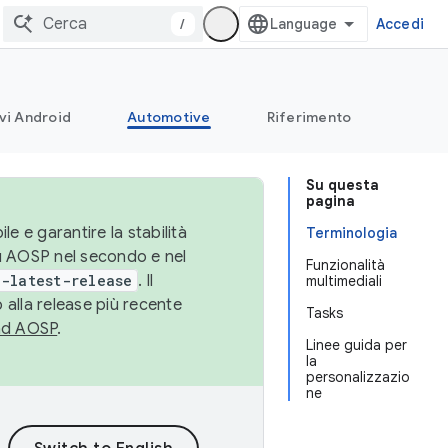
/
Accedi
vi Android
Automotive
Riferimento
Su questa
pagina
le e garantire la stabilità
Terminologia
su AOSP nel secondo e nel
Funzionalità
-latest-release
. Il
multimediali
 alla release più recente
Tasks
ad AOSP
.
Linee guida per
la
personalizzazio
ne