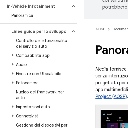
contenuti ne
In-Vehicle Infotainment
potrebbero 
Panoramica
AOSP
Documen
Linee guida per lo sviluppo
Controllo delle funzionalità
Panor
del servizio auto
Compatibilità app
Audio
Media
fornisce 
Finestre con UI scalabile
senza interruzi
progettata per 
Fotocamera
app multimedial
Nucleo del framework per
Project (AOSP)
.
auto
Impostazioni auto
Connettività
Gestione dei dispositivi per