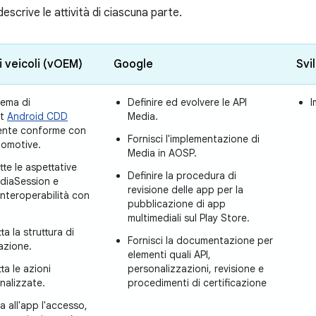
escrive le attività di ciascuna parte.
i veicoli (vOEM)
Google
Svi
tema di
Definire ed evolvere le API
I
nt
Android CDD
Media.
nte conforme con
Fornisci l'implementazione di
tomotive.
Media in AOSP.
te le aspettative
Definire la procedura di
ediaSession e
revisione delle app per la
interoperabilità con
pubblicazione di app
multimediali sul Play Store.
ta la struttura di
Fornisci la documentazione per
azione.
elementi quali API,
ta le azioni
personalizzazioni, revisione e
nalizzate.
procedimenti di certificazione
a all'app l'accesso,