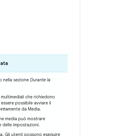
iata
o nella sezione
Durante la
i multimediali che richiedono
essere possibile avviare il
irettamente da Media.
gine media può mostrare
e delle impostazioni.
ra. Gli utenti possono eseguire