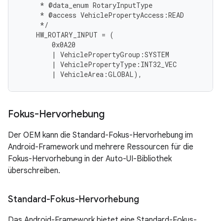
*
@
data_enum
RotaryInputType
*
@
access
VehiclePropertyAccess
:
READ
*/
HW_ROTARY_INPUT
=
(
0x0A20
|
VehiclePropertyGroup
:
SYSTEM
|
VehiclePropertyType
:
INT32_VEC
|
VehicleArea
:
GLOBAL
),
Fokus-Hervorhebung
Der OEM kann die Standard-Fokus-Hervorhebung im
Android-Framework und mehrere Ressourcen für die
Fokus-Hervorhebung in der Auto-UI-Bibliothek
überschreiben.
Standard-Fokus-Hervorhebung
Das Android-Framework bietet eine Standard-Fokus-