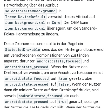
Hervorhebung über das Attribut
selectableItemBackground
. In
Theme.DeviceDefault
verweist dieses Attribut auf
item_background.xml
in
Core
. Der OEM kann
item_background.xml
überlagern, um die Standard-
Fokus-Hervorhebung zu ändern.
Diese Zeichenressource sollte in der Regel ein
StateListDrawable
sein, das den Hintergrund basierend
auf verschiedenen Kombinationen von Zuständen
anpasst, darunter
android:state_focused
und
android:state_pressed
. Wenn der Nutzer den
Drehknopf verwendet, um eine Ansicht zu fokussieren, ist
android:state_focused
auf
true
gesetzt, aber
android:state_pressed
auf
false
. Wenn der Nutzer
dann die mittlere Taste auf dem Drehknopf drückt, sind
sowohl
android:state_focused
als auch
android:state_pressed
auf
true
gesetzt, solange
der Nutzer die Taste gedrückt hält. Wenn der Nutzer die