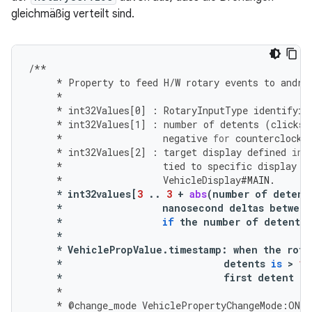
gleichmäßig verteilt sind.
/**
*
Property
to
feed
H
/
W
rotary
events
to
andro
*
*
int32Values
[
0
]
:
RotaryInputType
identifyin
*
int32Values
[
1
]
:
number
of
detents
(
clicks
)
*
negative
for
counterclockw
*
int32Values
[
2
]
:
target
display
defined
in
*
tied
to
specific
display
m
*
VehicleDisplay
#MAIN.
*
int32values
[
3
..
3
+
abs
(
number
of
detent
*
nanosecond
deltas
between
*
if
the
number
of
detents
*
*
VehiclePropValue
.
timestamp
:
when
the
rota
*
detents
is
 > 
1
*
first
detent
of
*
*
@
change_mode
VehiclePropertyChangeMode
:
ON_C