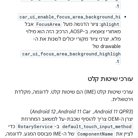
.
t
car_ui_enable_focus_area_background_hi
ghlight
: ציור הדגשה מעל
FocusArea
אבל
מאחורי צאצאיו. ב-AOSP, הרכיב הזה הוא מילוי
מלא. יצרני ציוד מקורי יכולים לשנות את ה-
drawable של
car_ui_focus_area_background_highligh
.
t
עורכי שיטות קלט
עורכי שיטות קלט (IME) הם שיטות קלט. לדוגמה, מקלדת
וירטואלית.
‫(
Android 11 QPR3, ‏ Android 11 Car,‏ Android 12
)
יצרן ה-OEM צריך להוסיף שכבת-על למשאב המחרוזת
default_touch_input_method
ב-
RotaryService
כדי
לציין את
ComponentName
של ה-IME מבוסס המגע. לדוגמה,