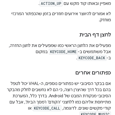
מאפיין ובאותו קוד מקש עם
ACTION_UP
.
לא אמורים להיווצר אירועים
חוזרים
בזמן שהכפתור המרכזי
מוחזק.
לחצן דף הבית
מפעילים את הלחצן הראשי כמו שמפעילים את לחצן החזרה,
אבל משתמשים ב-
KEYCODE_HOME
במקום
ב-
KEYCODE_BACK
.
כפתורים אחרים
אם בבקר הסיבובי יש כפתורים נוספים, ה-VHAL יכול לטפל
בהם בכל דרך שהיצרן רוצה, כי הם לא נחשבים לחלק מהבקר
הסיבובי מנקודת המבט של Android. בדרך כלל, המערכת
מתייחסת אליהם כמו ללחצני 'הקודם' ו'מסך הבית', אבל עם
קודי מקשים שונים. לדוגמה,
KEYCODE_CALL
או
.
KEYCODE_MUSIC