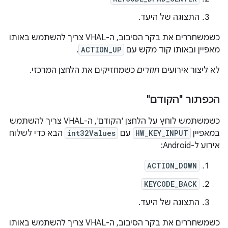
התצוגה של היעד.
כשמשחררים את בקר הסיבוב, ה-VHAL צריך להשתמש באותו
מאפיין ובאותו קוד מקש עם
ACTION_UP
.
לא ליצור אירועים
חוזרים
כשמחזיקים את הלחצן המרכזי.
הכפתור "הקודם"
כשמשתמש לוחץ על הלחצן 'הקודם', ה-VHAL צריך להשתמש
במאפיין
HW_KEY_INPUT
עם
int32Values
הבא כדי לשלוח
אירוע ל-Android:
ACTION_DOWN
KEYCODE_BACK
התצוגה של היעד.
כשמשחררים את בקר הסיבוב, ה-VHAL צריך להשתמש באותו