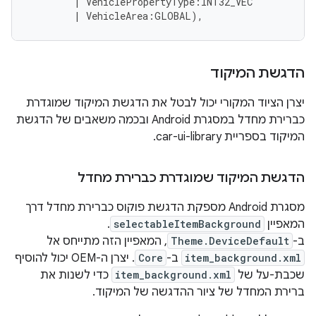
|
VehiclePropertyType
:
INT32_VEC
|
VehicleArea
:
GLOBAL
),
הדגשת המיקוד
יצרן הציוד המקורי יכול לבטל את הדגשת המיקוד שמוגדרת
כברירת מחדל במסגרת Android ובכמה משאבים של הדגשת
המיקוד בספריית car-ui-library.
הדגשת המיקוד שמוגדרת כברירת מחדל
מסגרת Android מספקת הדגשת פוקוס כברירת מחדל דרך
המאפיין
selectableItemBackground
.
ב-
Theme.DeviceDefault
, המאפיין הזה מתייחס אל
item_background.xml
ב-
Core
. יצרן ה-OEM יכול להוסיף
שכבת-על של
item_background.xml
כדי לשנות את
ברירת המחדל של ציור ההדגשה של המיקוד.