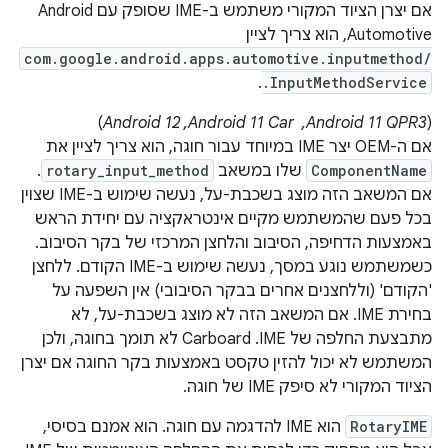
אם יצרן הציוד המקורי משתמש ב-IME שסופק עם Android
Automotive, הוא צריך לציין
com.google.android.apps.automotive.inputmethod/
.
.InputMethodService
‫(
Android 11 QPR3, ‏ Android 11 Car,‏ Android 12
)
אם ה-OEM יצר IME במיוחד עבור חוגה, הוא צריך לציין את
ComponentName
שלו במשאב
rotary_input_method
.
אם המשאב הזה מוצג בשכבת-על, נעשה שימוש ב-IME שצוין
בכל פעם שהמשתמש מקיים אינטראקציה עם יחידת הראש
באמצעות הדחיפה, הסיבוב והלחצן המרכזי של בקר הסיבוב.
כשמשתמש נוגע במסך, נעשה שימוש ב-IME הקודם. ללחצן
'הקודם' (וללחצנים אחרים בבקר הסיבובי) אין השפעה על
בחירת IME. אם המשאב הזה לא מוצג בשכבת-על, לא
מתבצעת החלפה של IME. ‫Carboard לא תומך בחוגה, ולכן
המשתמש לא יכול להזין טקסט באמצעות בקר החוגה אם יצרן
הציוד המקורי לא סיפק IME של חוגה.
RotaryIME
הוא IME להדגמה עם חוגה. הוא אמנם בסיסי,