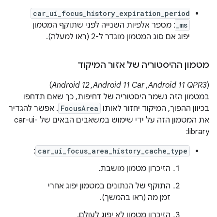
car_ui_focus_history_expiration_period
_ms
: מספר אלפיות השנייה לפני שתוקף המטמון
יפוג אם סוג המטמון מוגדר ל-2 (ראו למעלה).
מטמון ההיסטוריה של אזור המיקוד
‫(
Android 11 QPR3,‏ Android 11 Car,‏ Android 12
)
במטמון הזה נשמר היסטוריה של דחיפות, כך שאם תדחפו
בכיוון ההפוך, המיקוד יחזור לאותו
FocusArea
. אפשר להגדיר
את המטמון הזה על ידי שימוש במשאבים הבאים של car-ui-
library:
:
car_ui_focus_area_history_cache_type
הזיכרון מטמון מושבת.
התוקף של הנתונים במטמון יפוג אחרי
זמן מה (ראו בהמשך).
הזיכרון מטמון לא יפוג לעולם.