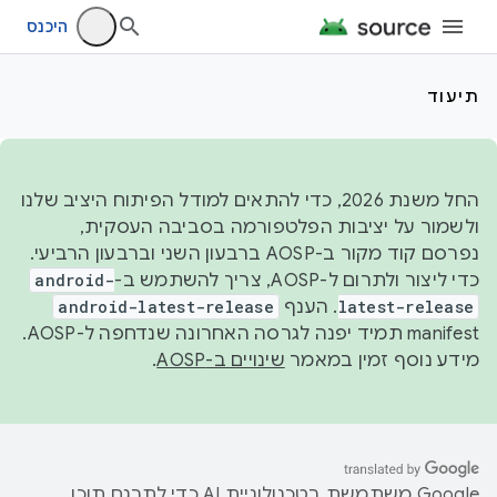
היכנס
תיעוד
החל משנת 2026, כדי להתאים למודל הפיתוח היציב שלנו
ולשמור על יציבות הפלטפורמה בסביבה העסקית,
נפרסם קוד מקור ב-AOSP ברבעון השני וברבעון הרביעי.
כדי ליצור ולתרום ל-AOSP, צריך להשתמש ב-
android-
latest-release
. הענף
android-latest-release
manifest תמיד יפנה לגרסה האחרונה שנדחפה ל-AOSP.
מידע נוסף זמין במאמר
שינויים ב-AOSP
.
‫Google משתמשת בטכנולוגיית AI כדי לתרגם תוכן