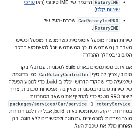
RotaryIME
הדגמה של IME סיבובי (ראו
עורכי
שיטות קלט
).
CarRotaryImeRRO
שכבת-העל של
.
RotaryIME
שירות החוגה מופעל אוטומטית כשהמכשיר מופעל וכשיש
מעבר בין משתמשים. כך המשתמש יוכל להשתמש בבקר
הסיבובי במהלך ההגדרה.
אם אתם משתמשים באותו build למכוניות עם ובלי בקר
סיבובי, צריך להוסיף
CarRotaryController
כמו בדוגמה
שלמעלה כדי שהקוד הדרוש ייכלל ב-build. כדי למנוע הפעלה
של שירות סיבובי במכוניות שאין בהן אפשרות סיבובית, צריך
ליצור RRO סטטי כדי להחליף את משאב המחרוזת
rotaryService
ב-
packages/services/Car/service
במחרוזת ריקה. תשתמשו באותו build, אבל יהיו לכם הגדרות
מוצר נפרדות למכשירים עם חוגה ולמכשירים ללא חוגה. רק
האחרון כולל את שכבת העל.