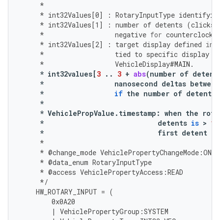
*
*
int32Values
[
0
]
:
RotaryInputType
identifyin
*
int32Values
[
1
]
:
number
of
detents
(
clicks
)
*
negative
for
counterclockw
*
int32Values
[
2
]
:
target
display
defined
in
*
tied
to
specific
display
m
*
VehicleDisplay
#MAIN.
*
int32values
[
3
..
3
+
abs
(
number
of
detent
*
nanosecond
deltas
between
*
if
the
number
of
detents
*
*
VehiclePropValue
.
timestamp
:
when
the
rota
*
detents
is
 > 
1
*
first
detent
of
*
*
@
change_mode
VehiclePropertyChangeMode
:
ON_C
*
@
data_enum
RotaryInputType
*
@
access
VehiclePropertyAccess
:
READ
*/
HW_ROTARY_INPUT
=
(
0x0A20
|
VehiclePropertyGroup
:
SYSTEM