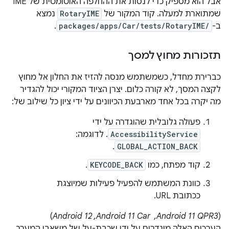
אבל הוא מספיק כדי לנסות את ההחלפה האוטומטית של IME
שמתוארת למעלה. קוד המקור של
RotaryIME
נמצא
ב-
packages/apps/Car/tests/RotaryIME/
.
תזכורות מחוץ למסך
כברירת מחדל, כשמשתמש מנסה להזיז את החלון אל מחוץ
לקצה המסך, לא קורה כלום. יצרן הציוד המקורי יכול להגדיר
מה יקרה בכל אחד מארבעת הכיוונים על ידי ציון כל שילוב של:
פעולה גלובלית שהוגדרה על ידי
AccessibilityService
. לדוגמה:
.
GLOBAL_ACTION_BACK
קוד מפתח, כמו
KEYCODE_BACK
.
כוונת המשתמש להפעיל פעילות שמיוצגת
ככתובת URL.
‫(
Android 11 QPR3, ‏ Android 11 Car,‏ Android 12
)
הערכים האלה מוגדרים על ידי שכבת-על של משאבי המערך