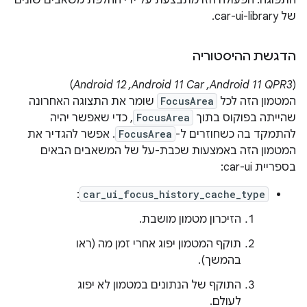
התפוגה. הפעולה הזו מתבצעת על ידי החלפת משאבים שונים
של car-ui-library.
הדגשת ההיסטוריה
‫(
Android 11 QPR3,‏ Android 11 Car,‏ Android 12
)
המטמון הזה לכל
FocusArea
שומר את התצוגה האחרונה
שהייתה בפוקוס בתוך
FocusArea
, כדי שאפשר יהיה
להתמקד בה כשחוזרים ל-
FocusArea
. אפשר להגדיר את
המטמון הזה באמצעות שכבת-על של המשאבים הבאים
בספריית car-ui:
:
car_ui_focus_history_cache_type
הזיכרון מטמון מושבת.
תוקף המטמון יפוג אחרי זמן מה (ראו
בהמשך).
התוקף של הנתונים במטמון לא יפוג
לעולם.