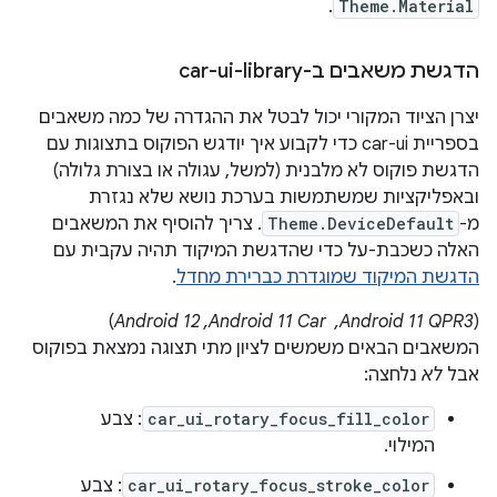
.
Theme.Material
הדגשת משאבים ב-car-ui-library
יצרן הציוד המקורי יכול לבטל את ההגדרה של כמה משאבים
בספריית car-ui כדי לקבוע איך יודגש הפוקוס בתצוגות עם
הדגשת פוקוס לא מלבנית (למשל, עגולה או בצורת גלולה)
ובאפליקציות שמשתמשות בערכת נושא שלא נגזרת
מ-
Theme.DeviceDefault
. צריך להוסיף את המשאבים
האלה כשכבת-על כדי שהדגשת המיקוד תהיה עקבית עם
הדגשת המיקוד שמוגדרת כברירת מחדל
.
‫(
Android 11 QPR3, ‏ Android 11 Car,‏ Android 12
)
המשאבים הבאים משמשים לציון מתי תצוגה נמצאת בפוקוס
אבל
לא
נלחצה:
car_ui_rotary_focus_fill_color
: צבע
המילוי.
car_ui_rotary_focus_stroke_color
: צבע