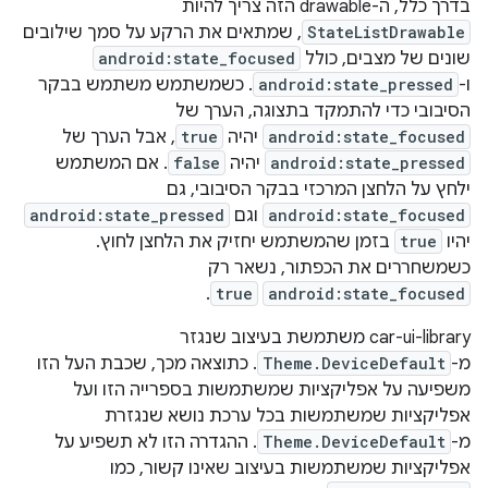
בדרך כלל, ה-drawable הזה צריך להיות
StateListDrawable
, שמתאים את הרקע על סמך שילובים
שונים של מצבים, כולל
android:state_focused
ו-
android:state_pressed
. כשמשתמש משתמש בבקר
הסיבובי כדי להתמקד בתצוגה, הערך של
android:state_focused
יהיה
true
, אבל הערך של
android:state_pressed
יהיה
false
. אם המשתמש
ילחץ על הלחצן המרכזי בבקר הסיבובי, גם
android:state_focused
וגם
android:state_pressed
יהיו
true
בזמן שהמשתמש יחזיק את הלחצן לחוץ.
כשמשחררים את הכפתור, נשאר רק
.
true
android:state_focused
‫car-ui-library משתמשת בעיצוב שנגזר
מ-
Theme.DeviceDefault
. כתוצאה מכך, שכבת העל הזו
משפיעה על אפליקציות שמשתמשות בספרייה הזו ועל
אפליקציות שמשתמשות בכל ערכת נושא שנגזרת
מ-
Theme.DeviceDefault
. ההגדרה הזו לא תשפיע על
אפליקציות שמשתמשות בעיצוב שאינו קשור, כמו