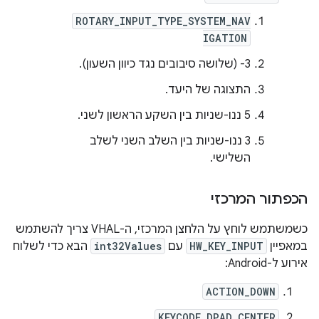
ROTARY_INPUT_TYPE_SYSTEM_NAV
IGATION
‫‎-3 (שלושה סיבובים נגד כיוון השעון).
התצוגה של היעד.
‫5 ננו-שניות בין השקע הראשון לשני.
‫3 ננו-שניות בין השלב השני לשלב
השלישי.
הכפתור המרכזי
כשמשתמש לוחץ על הלחצן המרכזי, ה-VHAL צריך להשתמש
במאפיין
HW_KEY_INPUT
עם
int32Values
הבא כדי לשלוח
אירוע ל-Android:
ACTION_DOWN
KEYCODE_DPAD_CENTER