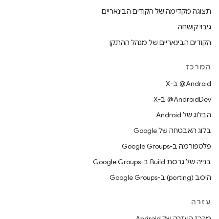
תצוגה מקדימה של הקודים הבינאריים
גיבוי קושחה
הקודים הבינאריים של מנהל ההתקן
המרכז
‫‎@Android ב-X
‫‎@AndroidDev ב-X
הבלוג של Android
בלוג האבטחה של Google
פלטפורמה ב-Google Groups
בנייה של גרסת Build ב-Google Groups
היסב (porting) ב-Google Groups
עזרה
מרכז העזרה של Android