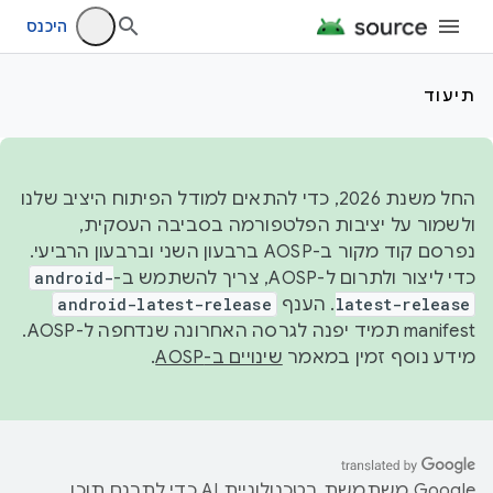
היכנס
תיעוד
החל משנת 2026, כדי להתאים למודל הפיתוח היציב שלנו
ולשמור על יציבות הפלטפורמה בסביבה העסקית,
נפרסם קוד מקור ב-AOSP ברבעון השני וברבעון הרביעי.
כדי ליצור ולתרום ל-AOSP, צריך להשתמש ב-
android-
latest-release
. הענף
android-latest-release
manifest תמיד יפנה לגרסה האחרונה שנדחפה ל-AOSP.
מידע נוסף זמין במאמר
שינויים ב-AOSP
.
‫Google משתמשת בטכנולוגיית AI כדי לתרגם תוכן