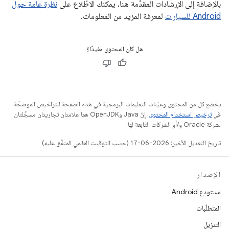
بالإضافة إلى الإرشادات المقدَّمة هنا، يمكنك الاطّلاع على
نظرة عامة حول
Android للسيارات
لمعرفة المزيد من المعلومات.
هل كان المحتوى مفيدًا؟
يخضع كل من المحتوى وعيّنات التعليمات البرمجية في هذه الصفحة للتراخيص الموضحّة
في
ترخيص استخدام المحتوى
. إنّ Java وOpenJDK هما علامتان تجاريتان مسجَّلتان
لشركة Oracle و/أو الشركات التابعة لها.
تاريخ التعديل الأخير: 2026-06-17 (حسب التوقيت العالمي المتفَّق عليه)
الإصدار
مستودع Android
المتطلّبات
التنزيل