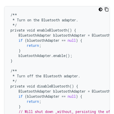
/**
*
Turn
on
the
Bluetooth
adapter
.
*/
private
void
enableBluetooth
()
{
BluetoothAdapter
bluetoothAdapter
=
BluetoothA
if
(
bluetoothAdapter
==
null
)
{
return
;
}
bluetoothAdapter
.
enable
();
}
/**
*
Turn
off
the
Bluetooth
adapter
.
*/
private
void
disableBluetooth
()
{
BluetoothAdapter
bluetoothAdapter
=
BluetoothA
if
(
bluetoothAdapter
==
null
)
{
return
;
}
// Will shut down _without_ persisting the off