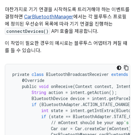
마찬가지로 기기 연결을 시작하도록 트리거해야 하는 이벤트를
결정하면
CarBluetoothManager
에서는 각 블루투스 프로필
에 정의된 우선순위 목록에 따라 기기 연결을 진행하는
connectDevices()
API 호출을 제공합니다.
이 작업이 필요한 경우의 예시로는 블루투스 어댑터가 켜질 때
를 들 수 있습니다.
private
class
BluetoothBroadcastReceiver
extends
B
@
Override
public
void
onReceive
(
Context
context
,
Intent
String
action
=
intent
.
getAction
();
BluetoothDevice
device
=
intent
.
getParcela
if
(
BluetoothAdapter
.
ACTION_STATE_CHANGED
.
int
state
=
intent
.
getIntExtra
(
Bluetoo
if
(
state
==
BluetoothAdapter
.
STATE_ON
//
mContext
should
be
your
app
's c
Car
car
=
Car
.
createCar
(
mContext
);
CarBluetoothManager
carBluetoothMa