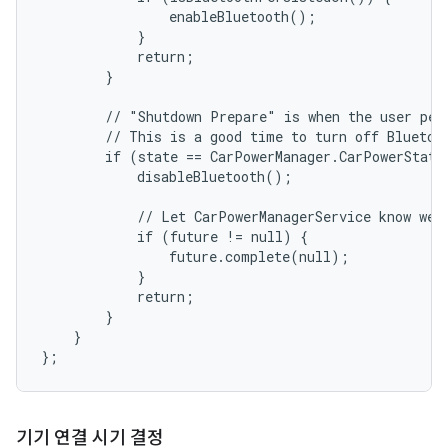
                enableBluetooth();

            }

            return;

        }

        // "Shutdown Prepare" is when the user perc
        // This is a good time to turn off Bluetoot
        if (state == CarPowerManager.CarPowerState
            disableBluetooth();

            // Let CarPowerManagerService know we'r
            if (future != null) {

                future.complete(null);

            }

            return;

        }

    }

};
기기 연결 시기 결정