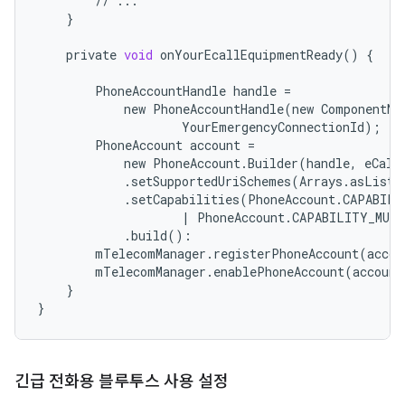
//
...
}
private
void
onYourEcallEquipmentReady
()
{
PhoneAccountHandle
handle
=
new
PhoneAccountHandle
(
new
ComponentNa
YourEmergencyConnectionId
);
PhoneAccount
account
=
new
PhoneAccount
.
Builder
(
handle
,
eCall
.
setSupportedUriSchemes
(
Arrays
.
asList
(
.
setCapabilities
(
PhoneAccount
.
CAPABILI
|
PhoneAccount
.
CAPABILITY_MULT
.
build
():
mTelecomManager
.
registerPhoneAccount
(
accou
mTelecomManager
.
enablePhoneAccount
(
account
}
}
긴급 전화용 블루투스 사용 설정