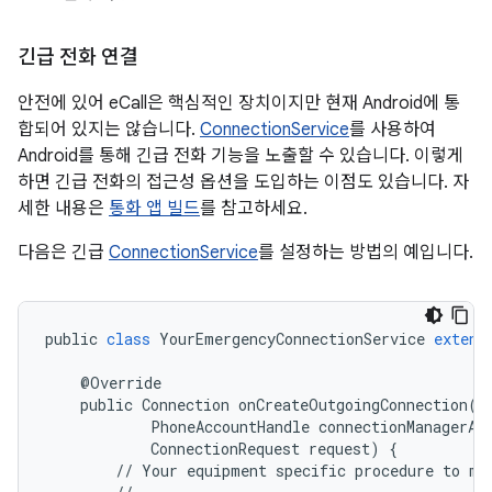
긴급 전화 연결
안전에 있어 eCall은 핵심적인 장치이지만 현재 Android에 통
합되어 있지는 않습니다.
ConnectionService
를 사용하여
Android를 통해 긴급 전화 기능을 노출할 수 있습니다. 이렇게
하면 긴급 전화의 접근성 옵션을 도입하는 이점도 있습니다. 자
세한 내용은
통화 앱 빌드
를 참고하세요.
다음은 긴급
ConnectionService
를 설정하는 방법의 예입니다.
public
class
YourEmergencyConnectionService
extend
@
Override
public
Connection
onCreateOutgoingConnection
(
PhoneAccountHandle
connectionManagerAc
ConnectionRequest
request
)
{
//
Your
equipment
specific
procedure
to
ma