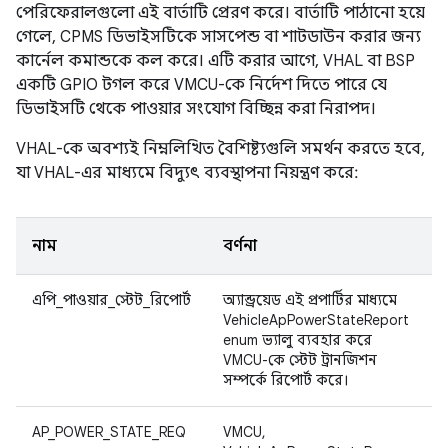
পেরিফেরালগুলো এই বার্তাটি প্রেরণ করে। বার্তাটি পাঠানো হয়ে
গেলে, CPMS ডিভাইসটিকে সাসপেন্ড বা শাটডাউন করার জন্য
কার্নেল কমান্ডকে কল করে। এটি করার আগে, VHAL বা BSP
একটি GPIO টগল করে VMCU-কে নির্দেশ দিতে পারে যে
ডিভাইসটি থেকে পাওয়ার সংযোগ বিচ্ছিন্ন করা নিরাপদ।
VHAL-কে অবশ্যই নিম্নলিখিত বৈশিষ্ট্যগুলি সমর্থন করতে হবে,
যা VHAL-এর মাধ্যমে বিদ্যুৎ ব্যবস্থাপনা নিয়ন্ত্রণ করে:
নাম
বর্ণনা
এপি_পাওয়ার_স্টেট_রিপোর্ট
অ্যান্ড্রয়েড এই প্রপার্টির মাধ্যমে
VehicleApPowerStateReport
enum ভ্যালু ব্যবহার করে
VMCU-কে স্টেট ট্রানজিশন
সম্পর্কে রিপোর্ট করে।
AP_POWER_STATE_REQ
VMCU,