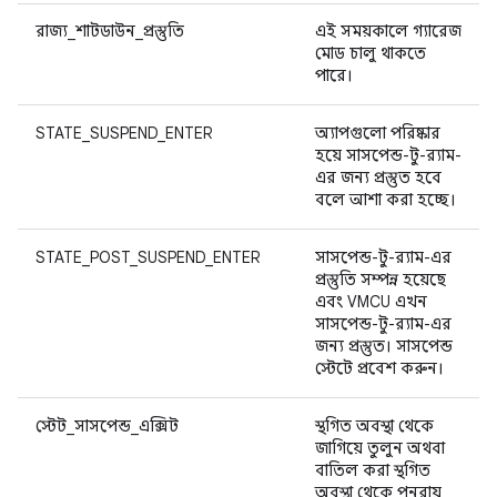
রাজ্য_শাটডাউন_প্রস্তুতি
এই সময়কালে গ্যারেজ
মোড চালু থাকতে
পারে।
STATE_SUSPEND_ENTER
অ্যাপগুলো পরিষ্কার
হয়ে সাসপেন্ড-টু-র‍্যাম-
এর জন্য প্রস্তুত হবে
বলে আশা করা হচ্ছে।
STATE_POST_SUSPEND_ENTER
সাসপেন্ড-টু-র‍্যাম-এর
প্রস্তুতি সম্পন্ন হয়েছে
এবং VMCU এখন
সাসপেন্ড-টু-র‍্যাম-এর
জন্য প্রস্তুত। সাসপেন্ড
স্টেটে প্রবেশ করুন।
স্টেট_সাসপেন্ড_এক্সিট
স্থগিত অবস্থা থেকে
জাগিয়ে তুলুন অথবা
বাতিল করা স্থগিত
অবস্থা থেকে পুনরায়