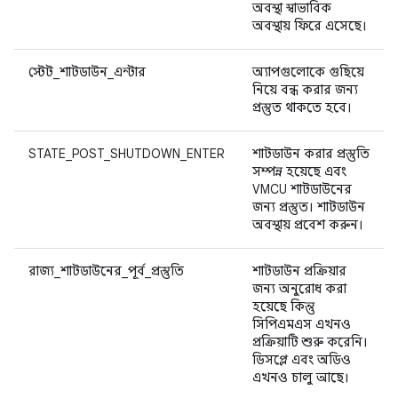
অবস্থা স্বাভাবিক
অবস্থায় ফিরে এসেছে।
স্টেট_শাটডাউন_এন্টার
অ্যাপগুলোকে গুছিয়ে
নিয়ে বন্ধ করার জন্য
প্রস্তুত থাকতে হবে।
STATE_POST_SHUTDOWN_ENTER
শাটডাউন করার প্রস্তুতি
সম্পন্ন হয়েছে এবং
VMCU শাটডাউনের
জন্য প্রস্তুত। শাটডাউন
অবস্থায় প্রবেশ করুন।
রাজ্য_শাটডাউনের_পূর্ব_প্রস্তুতি
শাটডাউন প্রক্রিয়ার
জন্য অনুরোধ করা
হয়েছে কিন্তু
সিপিএমএস এখনও
প্রক্রিয়াটি শুরু করেনি।
ডিসপ্লে এবং অডিও
এখনও চালু আছে।