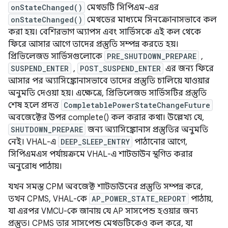
onStateChanged()
মেথডটি সিপিএম-এর
onStateChanged()
মেথডের মাধ্যমে সিনক্রোনাসভাবে কল
করা হয়। বেশিরভাগ অ্যাপস এবং সার্ভিসকে এই কল থেকে
ফিরে আসার আগে তাদের প্রস্তুতি সম্পন্ন করতে হয়।
প্রিভিলেজড সার্ভিসগুলোকে
PRE_SHUTDOWN_PREPARE
,
SUSPEND_ENTER
,
POST_SUSPEND_ENTER
এর জন্য ফিরে
আসার পর অ্যাসিঙ্ক্রোনাসভাবে তাদের প্রস্তুতি চালিয়ে যাওয়ার
অনুমতি দেওয়া হয়। এক্ষেত্রে, প্রিভিলেজড সার্ভিসটির প্রস্তুতি
শেষ হলে প্রদত্ত
CompletablePowerStateChangeFuture
অবজেক্টের উপর complete() কল করার কথা। উল্লেখ্য যে,
SHUTDOWN_PREPARE
জন্য অ্যাসিঙ্ক্রোনাস প্রস্তুতির অনুমতি
নেই। VHAL-এ
DEEP_SLEEP_ENTRY
পাঠানোর আগে,
সিপিএমএস পর্যায়ক্রমে VHAL-এ শাটডাউন স্থগিত করার
অনুরোধ পাঠায়।
যখন সমস্ত CPM অবজেক্ট শাটডাউনের প্রস্তুতি সম্পন্ন করে,
তখন CPMS, VHAL-কে
AP_POWER_STATE_REPORT
পাঠায়,
যা এরপর VMCU-কে জানায় যে AP সাসপেন্ড হওয়ার জন্য
প্রস্তুত। CPMS তার সাসপেন্ড মেথডটিকেও কল করে, যা