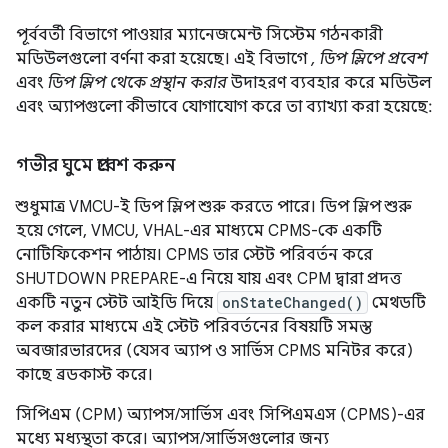
পূর্ববর্তী বিভাগে পাওয়ার ম্যানেজমেন্ট সিস্টেম গঠনকারী
মডিউলগুলো বর্ণনা করা হয়েছে। এই বিভাগে
, ডিপ স্লিপে প্রবেশ
এবং
ডিপ স্লিপ থেকে প্রস্থান করার
উদাহরণ ব্যবহার করে মডিউল
এবং অ্যাপগুলো কীভাবে যোগাযোগ করে তা ব্যাখ্যা করা হয়েছে:
গভীর ঘুমে প্রবেশ করুন
শুধুমাত্র VMCU-ই ডিপ স্লিপ শুরু করতে পারে। ডিপ স্লিপ শুরু
হয়ে গেলে, VMCU, VHAL-এর মাধ্যমে CPMS-কে একটি
নোটিফিকেশন পাঠায়। CPMS তার স্টেট পরিবর্তন করে
SHUTDOWN PREPARE-এ নিয়ে যায় এবং CPM দ্বারা প্রদত্ত
একটি নতুন স্টেট আইডি দিয়ে
onStateChanged()
মেথডটি
কল করার মাধ্যমে এই স্টেট পরিবর্তনের বিষয়টি সমস্ত
অবজারভারদের (যেসব অ্যাপ ও সার্ভিস CPMS মনিটর করে)
কাছে ব্রডকাস্ট করে।
সিপিএম (CPM) অ্যাপস/সার্ভিস এবং সিপিএমএস (CPMS)-এর
মধ্যে মধ্যস্থতা করে। অ্যাপস/সার্ভিসগুলোর জন্য