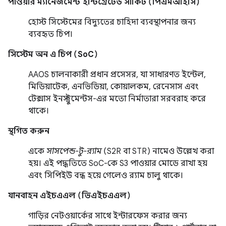
পাওয়ার ম্যানেজমেন্ট ইন্টিগ্রেটেড সার্কিট (পিএমআইসি)
হোস্ট সিস্টেমের বিদ্যুতের চাহিদা ব্যবস্থাপনার জন্য
ব্যবহৃত চিপ।
সিস্টেম অন এ চিপ (SoC)
AAOS চালনাকারী প্রধান প্রসেসর, যা সাধারণত ইন্টেল,
মিডিয়াটেক, এনভিডিয়া, কোয়ালকম, রেনেসাস এবং
টেক্সাস ইনস্ট্রুমেন্টস-এর মতো নির্মাতারা সরবরাহ করে
থাকে।
স্থগিত করুন
একে
সাসপেন্ড-টু-র‍্যাম
(S2R বা STR) নামেও উল্লেখ করা
হয়। এই পদ্ধতিতে SoC-কে S3 পাওয়ার মোডে রাখা হয়
এবং সিপিইউ বন্ধ হয়ে গেলেও র‍্যাম চালু থাকে।
যানবাহন এইচএএল (ভিএইচএএল)
গাড়ির নেটওয়ার্কের সাথে ইন্টারফেস করার জন্য