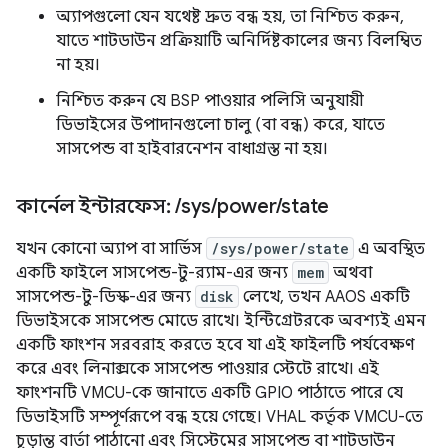
অ্যাপগুলো যেন যথেষ্ট দ্রুত বন্ধ হয়, তা নিশ্চিত করুন,
যাতে শাটডাউন প্রক্রিয়াটি অনির্দিষ্টকালের জন্য বিলম্বিত
না হয়।
নিশ্চিত করুন যে BSP পাওয়ার পলিসি অনুযায়ী
ডিভাইসের উপাদানগুলো চালু (বা বন্ধ) করে, যাতে
সাসপেন্ড বা হাইবারনেশন বাধাগ্রস্ত না হয়।
কার্নেল ইন্টারফেস:
/
sys
/
power
/
state
যখন কোনো অ্যাপ বা সার্ভিস
/sys/power/state
এ অবস্থিত
একটি ফাইলে সাসপেন্ড-টু-র‍্যাম-এর জন্য
mem
অথবা
সাসপেন্ড-টু-ডিস্ক-এর জন্য
disk
লেখে, তখন AAOS একটি
ডিভাইসকে সাসপেন্ড মোডে রাখে। ইন্টিগ্রেটরকে অবশ্যই এমন
একটি ফাংশন সরবরাহ করতে হবে যা এই ফাইলটি পর্যবেক্ষণ
করে এবং লিনাক্সকে সাসপেন্ড পাওয়ার স্টেটে রাখে। এই
ফাংশনটি VMCU-কে জানাতে একটি GPIO পাঠাতে পারে যে
ডিভাইসটি সম্পূর্ণরূপে বন্ধ হয়ে গেছে। VHAL কর্তৃক VMCU-তে
চূড়ান্ত বার্তা পাঠানো এবং সিস্টেমের সাসপেন্ড বা শাটডাউন