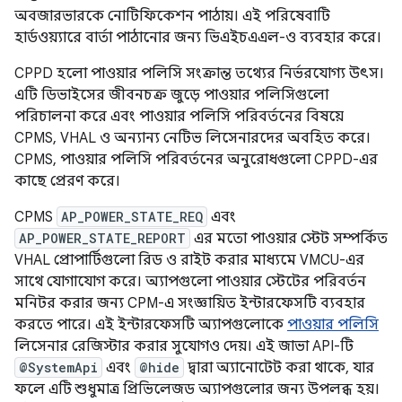
অবজারভারকে নোটিফিকেশন পাঠায়। এই পরিষেবাটি
হার্ডওয়্যারে বার্তা পাঠানোর জন্য ভিএইচএএল-ও ব্যবহার করে।
CPPD হলো পাওয়ার পলিসি সংক্রান্ত তথ্যের নির্ভরযোগ্য উৎস।
এটি ডিভাইসের জীবনচক্র জুড়ে পাওয়ার পলিসিগুলো
পরিচালনা করে এবং পাওয়ার পলিসি পরিবর্তনের বিষয়ে
CPMS, VHAL ও অন্যান্য নেটিভ লিসেনারদের অবহিত করে।
CPMS, পাওয়ার পলিসি পরিবর্তনের অনুরোধগুলো CPPD-এর
কাছে প্রেরণ করে।
CPMS
AP_POWER_STATE_REQ
এবং
AP_POWER_STATE_REPORT
এর মতো পাওয়ার স্টেট সম্পর্কিত
VHAL প্রোপার্টিগুলো রিড ও রাইট করার মাধ্যমে VMCU-এর
সাথে যোগাযোগ করে। অ্যাপগুলো পাওয়ার স্টেটের পরিবর্তন
মনিটর করার জন্য CPM-এ সংজ্ঞায়িত ইন্টারফেসটি ব্যবহার
করতে পারে। এই ইন্টারফেসটি অ্যাপগুলোকে
পাওয়ার পলিসি
লিসেনার রেজিস্টার করার সুযোগও দেয়। এই জাভা API-টি
@SystemApi
এবং
@hide
দ্বারা অ্যানোটেট করা থাকে, যার
ফলে এটি শুধুমাত্র প্রিভিলেজড অ্যাপগুলোর জন্য উপলব্ধ হয়।