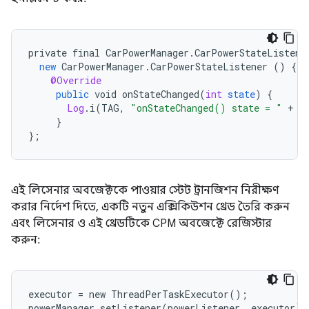
private
final
CarPowerManager
.
CarPowerStateListene
new
CarPowerManager
.
CarPowerStateListener
()
{
@Override
public
void
onStateChanged
(
int
state
)
{
Log
.
i
(
TAG
,
"onStateChanged() state = "
+
s
}
}
;
এই লিসেনার অবজেক্টকে পাওয়ার স্টেট ট্রানজিশন নিরীক্ষণ
করার নির্দেশ দিতে, একটি নতুন এক্সিকিউশন থ্রেড তৈরি করুন
এবং লিসেনার ও এই থ্রেডটিকে CPM অবজেক্টে রেজিস্টার
করুন:
executor = new ThreadPerTaskExecutor();

powerManager.setListener(powerListener, executor);