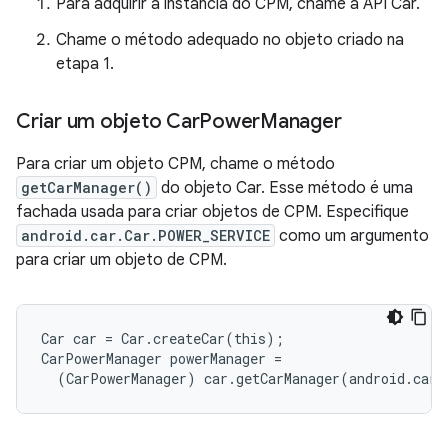
Para adquirir a instância do CPM, chame a API Car.
Chame o método adequado no objeto criado na
etapa 1.
Criar um objeto Car
Power
Manager
Para criar um objeto CPM, chame o método
getCarManager()
do objeto Car. Esse método é uma
fachada usada para criar objetos de CPM. Especifique
android.car.Car.POWER_SERVICE
como um argumento
para criar um objeto de CPM.
Car car = Car.createCar(this);

CarPowerManager powerManager =

  (CarPowerManager) car.getCarManager(android.car.