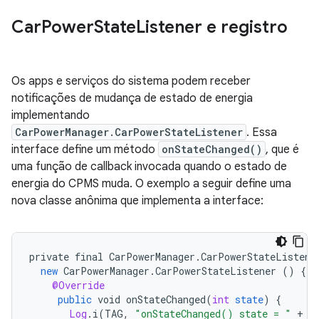
Car
Power
State
Listener e registro
Os apps e serviços do sistema podem receber
notificações de mudança de estado de energia
implementando
CarPowerManager.CarPowerStateListener
. Essa
interface define um método
onStateChanged()
, que é
uma função de callback invocada quando o estado de
energia do CPMS muda. O exemplo a seguir define uma
nova classe anônima que implementa a interface:
private
final
CarPowerManager
.
CarPowerStateListene
new
CarPowerManager
.
CarPowerStateListener
()
{
@Override
public
void
onStateChanged
(
int
state
)
{
Log
.
i
(
TAG
,
"onStateChanged() state = "
+
s