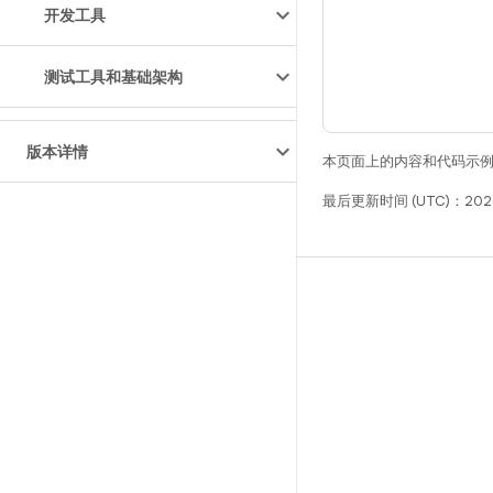
开发工具
测试工具和基础架构
版本详情
本页面上的内容和代码示
最后更新时间 (UTC)：2026
构建
Android 代码库
要求
下载
预览二进制文件
出厂映像