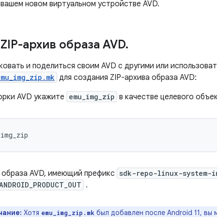
 вашем новом виртуальном устройстве AVD.
 ZIP-архив образа AVD
.
ковать и поделиться своим AVD с другими или использоват
emu_img_zip.mk
для создания ZIP-архива образа AVD:
орки AVD укажите
emu_img_zip
в качестве целевого объек
_img_zip
в образа AVD, имеющий префикс
sdk-repo-linux-system-i
ANDROID_PRODUCT_OUT
.
чание:
Хотя
был добавлен после Android 11, вы 
emu_img_zip.mk