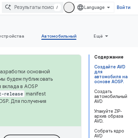
/
Войти
устройства
Автомобильный
Ещё
Содержание
Создайте AVD
 разработки основной
для
автомобиля на
 мы будем публиковать
основе AOSP.
я вклада в AOSP
Создать
t-release
manifest
автомобильный
OSP. Для получения
AVD
Упакуйте ZIP-
архив образа
AVD.
Собрать ядро ​​
AVD