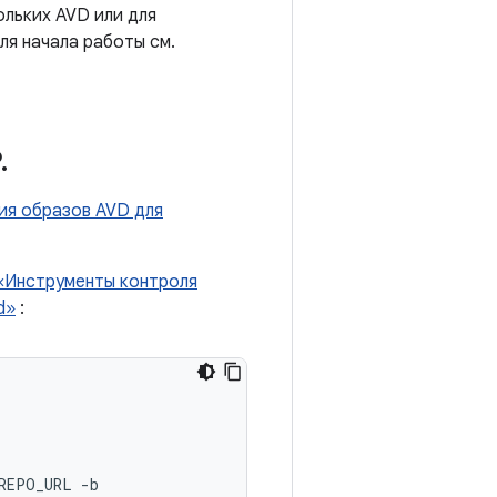
ольких AVD или для
ля начала работы см.
P
.
ия образов AVD для
«Инструменты контроля
d»
:
REPO_URL -b
