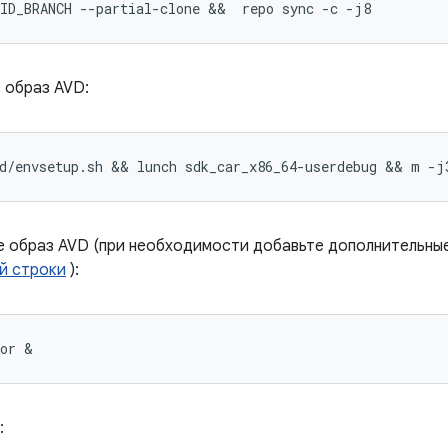
ID_BRANCH --partial-clone &&  repo sync -c -j8
 образ AVD:
d/envsetup.sh && lunch sdk_car_x86_64-userdebug && m -j
е образ AVD (при необходимости добавьте дополнительны
й строки
):
tor &
: