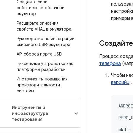
Создайте свой
пользоват
собственный облачный
настройки
эмулятор
примеры 
Расширьте описания
свойств VHAL в эмуляторе
.
Руководство по интеграции
Создайте
сквозного USB-эмулятора
API сброса порта USB
Процесс созда
телефона
(напр
Пиксельные устройства как
платформы разработки
Чтобы нас
Инструменты повышения
версий»
,
производительности
системы
ANDROI
Инструменты и
инфраструктура
REPO_U
тестирования
mkdir 