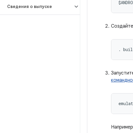
$ANDRO
Сведения о выпуске
Создайте
. buil
Запустит
командно
emula
Например