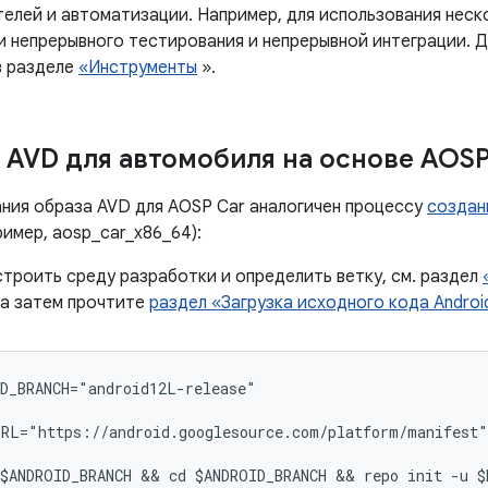
елей и автоматизации. Например, для использования неск
 непрерывного тестирования и непрерывной интеграции. Д
в разделе
«Инструменты
».
 AVD для автомобиля на основе AOS
ния образа AVD для AOSP Car аналогичен процессу
создан
имер, aosp_car_x86_64):
троить среду разработки и определить ветку, см. раздел
 а затем прочтите
раздел «Загрузка исходного кода Androi
D_BRANCH="android12L-release"
RL="https://android.googlesource.com/platform/manifest"
$ANDROID_BRANCH && cd $ANDROID_BRANCH && repo init -u $