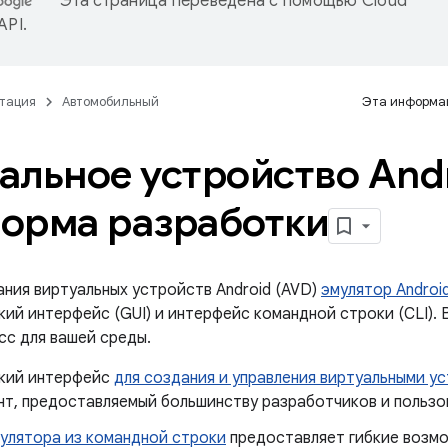
Эта страница переведена с помощью
Cloud
 API
.
тация
Автомобильный
Эта информац
альное устройство Andr
орма разработки
ания виртуальных устройств Android (AVD)
эмулятор Androi
кий интерфейс (GUI) и интерфейс командной строки (CLI).
сс для вашей среды.
кий интерфейс
для создания и управления виртуальными у
нт, предоставляемый большинству разработчиков и пользо
мулятора из командной строки
предоставляет гибкие возм