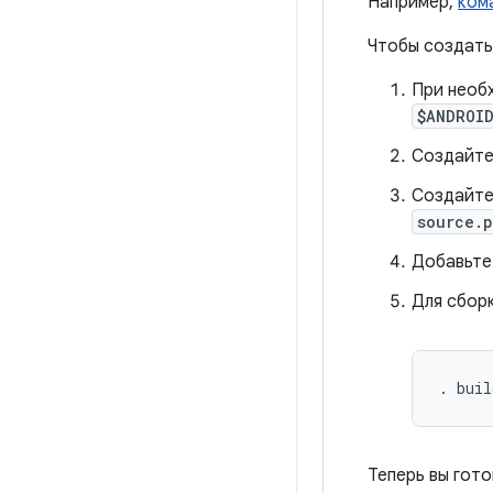
Например,
ком
Чтобы создать
При необ
$ANDROI
Создайте 
Создайте
source.p
Добавьте
Для сбор
. buil
Теперь вы гот