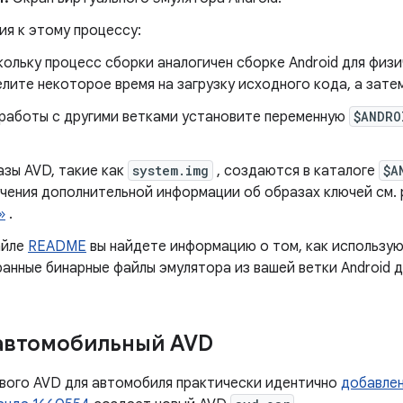
ия к этому процессу:
ольку процесс сборки аналогичен сборке Android для физ
лите некоторое время на загрузку исходного кода, а затем
работы с другими ветками установите переменную
$ANDRO
зы AVD, такие как
system.img
, создаются в каталоге
$A
чения дополнительной информации об образах ключей см.
»
.
айле
README
вы найдете информацию о том, как использу
анные бинарные файлы эмулятора из вашей ветки Android дл
автомобильный AVD
вого AVD для автомобиля практически идентично
добавлен