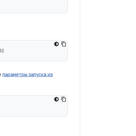
32
е
параметры запуска из