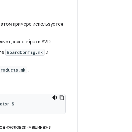
 этом примере используется
ляет, как собрать AVD.
ите
BoardConfig.mk
и
Products.mk
.
lator &
са «человек-машина» и