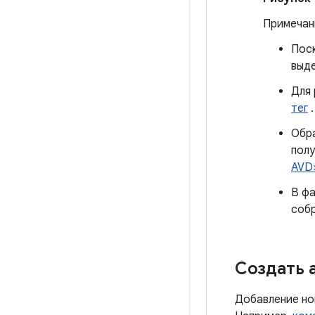
Примечан
Поск
выде
Для 
тег
.
Обра
полу
AVD
В ф
собр
Создать 
Добавление но