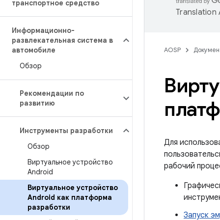
транспортное средство
Translation
Информационно-
развлекательная система в
автомобиле
AOSP
Докумен
Обзор
Вирту
Рекомендации по
платф
развитию
Инструменты разработки
Для использов
Обзор
пользовательс
Виртуальное устройство
рабочий проце
Android
Графичес
Виртуальное устройство
инструме
Android как платформа
разработки
Запуск э