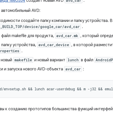
анда 1660554
создает новый AVD
avd_car
.
 автомобильный AVD:
ходимости создайте папку компании и папку устройства. В
D_BUILD_TOP/device/google_car/avd_car
.
файл makefile для продукта,
avd_car.mk
, который опреде
 папку устройства,
avd_car_device
, в которой размест
roperties
.
 новый
makefile
и новый вариант
lunch
в файл
Android
ки и запуска нового AVD-объекта
avd_car
:
d/envsetup.sh && lunch acar-userdebug && m -j32 && emu
овы к созданию прототипов большинства функций интерфей