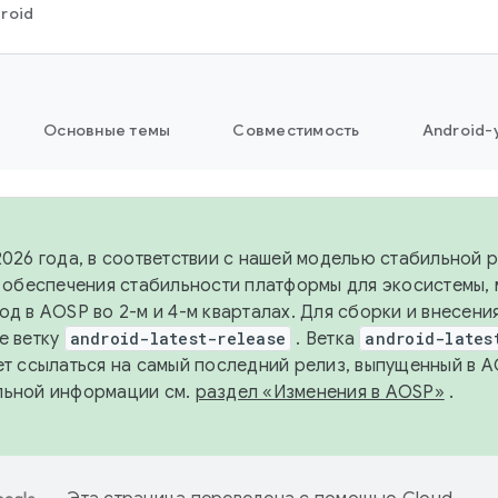
roid
Основные темы
Совместимость
Android-
2026 года, в соответствии с нашей моделью стабильной
я обеспечения стабильности платформы для экосистемы,
од в AOSP во 2-м и 4-м кварталах. Для сборки и внесени
е ветку
android-latest-release
. Ветка
android-lates
ет ссылаться на самый последний релиз, выпущенный в A
льной информации см.
раздел «Изменения в AOSP»
.