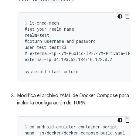
lt-cred-mech

#set your realm name

realm=test

#coturn username and password

user=test:test123

# external-ip=<VM-Public-IP>/<VM-Private-IP>

external-ip=34.193.52.134/10.128.0.2

Modifica el archivo YAML de Docker Compose para
incluir la configuración de TURN:
cd android-emulator-container-script
