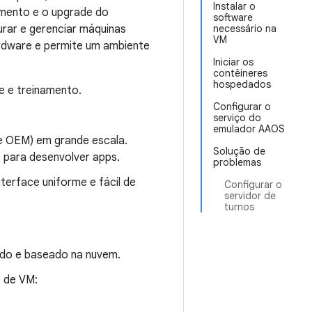
Instalar o
amento e o upgrade do
software
rar e gerenciar máquinas
necessário na
VM
hardware e permite um ambiente
Iniciar os
contêineres
hospedados
te e treinamento.
Configurar o
serviço do
emulador AAOS
de OEM) em grande escala.
Solução de
 para desenvolver apps.
problemas
terface uniforme e fácil de
Configurar o
servidor de
turnos
ado e baseado na nuvem.
s de VM: