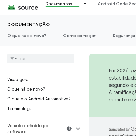
Documentos
Android Code Se
DOCUMENTAÇÃO
O que há de novo?
Como começar
Segurança
Em 2026, pa
estabilidad
Visão geral
segundo e q
O que há de novo?
A ramificaç
O que é o Android Automotive?
recente env
Terminologia
Veículo definido por
software