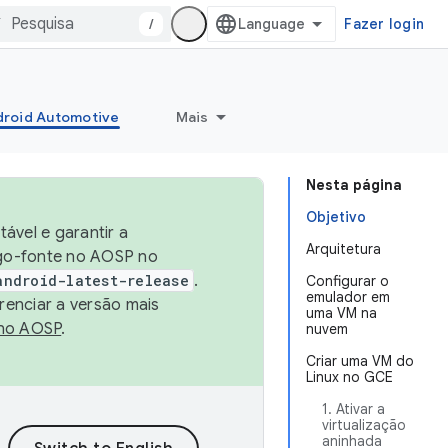
/
Fazer login
roid Automotive
Mais
Nesta página
Objetivo
ável e garantir a
Arquitetura
igo-fonte no AOSP no
android-latest-release
.
Configurar o
emulador em
renciar a versão mais
uma VM na
no AOSP
.
nuvem
Criar uma VM do
Linux no GCE
1. Ativar a
virtualização
aninhada