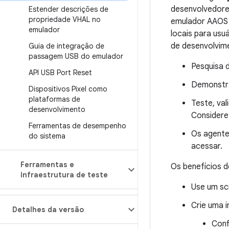
desenvolvedores
Estender descrições de
propriedade VHAL no
emulador AAOS p
emulador
locais para usu
de desenvolvime
Guia de integração de
passagem USB do emulador
Pesquisa d
API USB Port Reset
Demonstra
Dispositivos Pixel como
plataformas de
Teste, val
desenvolvimento
Considere
Ferramentas de desempenho
Os agente
do sistema
acessar.
Ferramentas e
Os benefícios 
infraestrutura de teste
Use um sc
Crie uma 
Detalhes da versão
Conf