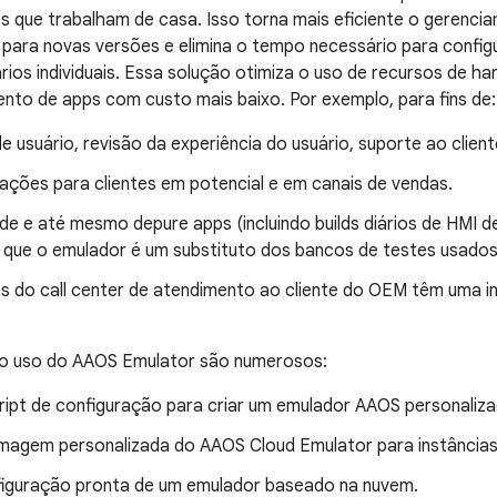
 que trabalham de casa. Isso torna mais eficiente o gerenci
ara novas versões e elimina o tempo necessário para configu
ários individuais. Essa solução otimiza o uso de recursos de 
nto de apps com custo mais baixo. Por exemplo, para fins de:
e usuário, revisão da experiência do usuário, suporte ao clien
ções para clientes em potencial e em canais de vendas.
ide e até mesmo depure apps (incluindo builds diários de HMI 
 que o emulador é um substituto dos bancos de testes usados
s do call center de atendimento ao cliente do OEM têm uma in
do uso do AAOS Emulator são numerosos:
ript de configuração para criar um emulador AAOS personaliz
imagem personalizada do AAOS Cloud Emulator para instância
iguração pronta de um emulador baseado na nuvem.