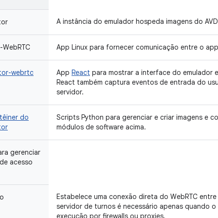
A instância do emulador hospeda imagens do AVD
tor
sh-WebRTC
App Linux para fornecer comunicação entre o ap
tor-webrtc
App
React
para mostrar a interface do emulador
React também captura eventos de entrada do usuá
servidor.
têiner do
Scripts Python para gerenciar e criar imagens e c
tor
módulos de software acima.
ra gerenciar
 de acesso
Estabelece uma conexão direta do WebRTC entre o 
ro
servidor de turnos é necessário apenas quando o
execução por firewalls ou proxies.