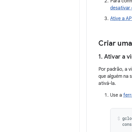
Para conf
desativar
Ative a AP
Criar uma
1
.
Ativar a v
Por padrão, a v
que alguém na 
ativá-la.
Use a
fer
gclo