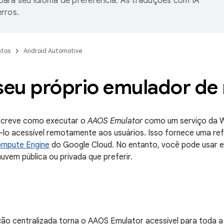
ara seu idioma de preferência. As traduções com IA
rros.
tos
Android Automotive
 seu próprio emulador d
screve como executar o
AAOS Emulator
como um serviço da 
lo acessível remotamente aos usuários. Isso fornece uma ref
mpute Engine
do Google Cloud. No entanto, você pode usar e
uvem pública ou privada que preferir.
ção centralizada torna o AAOS Emulator acessível para toda 