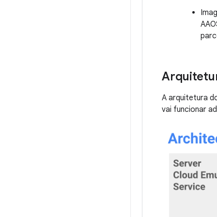
Imag
AAOS
parc
Arquitetu
A arquitetura d
vai funcionar a