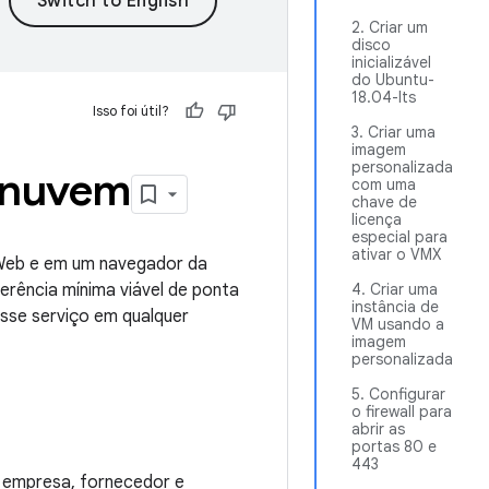
2. Criar um
disco
inicializável
do Ubuntu-
18.04-lts
Isso foi útil?
3. Criar uma
imagem
personalizada
e nuvem
com uma
chave de
licença
especial para
ativar o VMX
Web e em um navegador da
erência mínima viável de ponta
4. Criar uma
instância de
sse serviço em qualquer
VM usando a
imagem
personalizada
5. Configurar
o firewall para
abrir as
portas 80 e
443
a empresa, fornecedor e