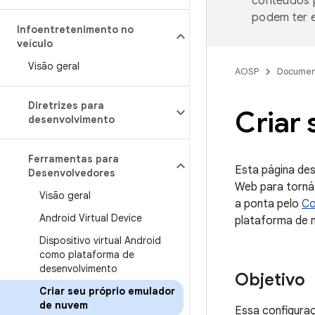
conteúdos p
podem ter e
Infoentretenimento no
veículo
Visão geral
AOSP
Documen
Diretrizes para
Criar
desenvolvimento
Ferramentas para
Esta página de
Desenvolvedores
Web para torná-
Visão geral
a ponta pelo
Co
Android Virtual Device
plataforma de n
Dispositivo virtual Android
como plataforma de
desenvolvimento
Objetivo
Criar seu próprio emulador
de nuvem
Essa configura