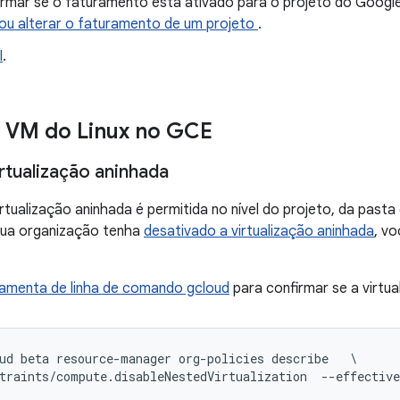
irmar se o faturamento está ativado para o projeto do Googl
 ou alterar o faturamento de um projeto
.
I
.
 VM do Linux no GCE
irtualização aninhada
irtualização aninhada é permitida no nível do projeto, da past
sua organização tenha
desativado a virtualização aninhada
, v
ramenta de linha de comando gcloud
para confirmar se a virtua
ud beta resource-manager org-policies describe   \
