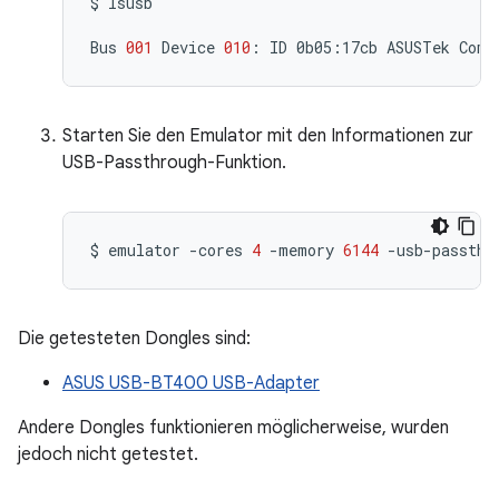
$
lsusb

Bus
001
Device
010
:
ID
0b05:17cb
ASUSTek
Comp
Starten Sie den Emulator mit den Informationen zur
USB-Passthrough-Funktion.
$
emulator
-cores
4
-memory
6144
-usb-passthr
Die getesteten Dongles sind:
ASUS USB-BT400 USB-Adapter
Andere Dongles funktionieren möglicherweise, wurden
jedoch nicht getestet.