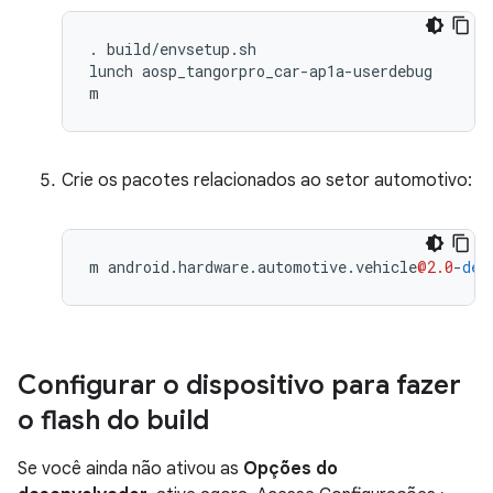
. build/envsetup.sh

lunch aosp_tangorpro_car-ap1a-userdebug

m
Crie os pacotes relacionados ao setor automotivo:
m
android
.
hardware
.
automotive
.
vehicle
@2.0
-
def
Configurar o dispositivo para fazer
o flash do build
Se você ainda não ativou as
Opções do