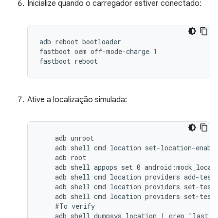
Inicialize quando o carregador estiver conectado:
adb
reboot
bootloader
fastboot
oem
off
-
mode
-
charge
1
fastboot
reboot
Ative a localização simulada:
    adb unroot

    adb shell cmd location set-location-enable
    adb root

    adb shell appops set 0 android:mock_locati
    adb shell cmd location providers add-test-
    adb shell cmd location providers set-test-
    adb shell cmd location providers set-test-
    #To verify

    adb shell dumpsys location | grep "last l