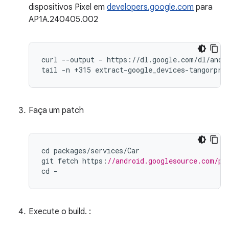
dispositivos Pixel em
developers.google.com
para
AP1A.240405.002
curl --output - https://dl.google.com/dl/andro
tail -n +315 extract-google_devices-tangorpro
Faça um patch
cd
packages
/
services
/
Car
git
fetch
https
:
//android.googlesource.com/pl
cd
-
Execute o build. :