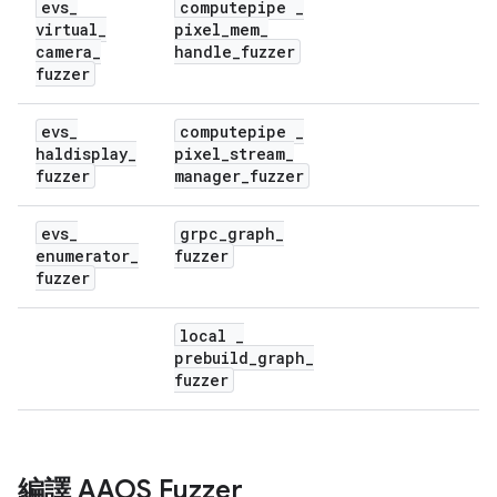
evs
_
computepipe
_
virtual
_
pixel
_
mem
_
camera
_
handle
_
fuzzer
fuzzer
evs
_
computepipe
_
haldisplay
_
pixel
_
stream
_
fuzzer
manager
_
fuzzer
evs
_
grpc
_
graph
_
enumerator
_
fuzzer
fuzzer
local
_
prebuild
_
graph
_
fuzzer
編譯 AAOS Fuzzer