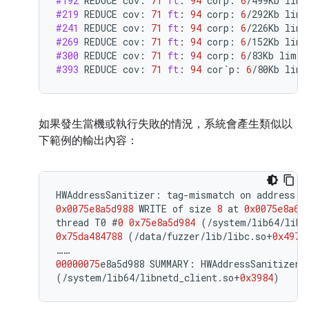
#192
REDUCE
cov
:
71
ft
:
94
corp
:
6
/
499Kb
lim
:
#219
REDUCE
cov
:
71
ft
:
94
corp
:
6
/
292Kb
lim
:
#241
REDUCE
cov
:
71
ft
:
94
corp
:
6
/
226Kb
lim
:
#269
REDUCE
cov
:
71
ft
:
94
corp
:
6
/
152Kb
lim
:
#300
REDUCE
cov
:
71
ft
:
94
corp
:
6
/
83Kb
lim
:
#393
REDUCE
cov
:
71
ft
:
94
cor
`
p
:
6
/
80Kb
lim
:
如果發生當機或執行失敗的情況，系統會產生類似以
下範例的輸出內容：
HWAddressSanitizer
:
tag
-
mismatch
on
address
0
0x0075e8a5d988
WRITE
of
size
8
at
0x0075e8a64
thread
T0
#
0
0x75e8a5d984
(
/
system
/
lib64
/
libn
0x75da484788
(
/
data
/
fuzzer
/
lib
/
libc
.
so
+
0x4978
……
00000075
e8a5d988
SUMMARY
:
HWAddressSanitizer
:
(
/
system
/
lib64
/
libnetd_client
.
so
+
0x3984
)