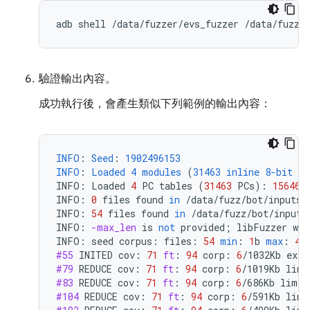
驗證輸出內容。
成功執行後，會產生類似下列範例的輸出內容：
INFO
:
Seed
:
1902496153
INFO
:
Loaded
4
modules
(
31463
inline
8-bit
co
INFO
:
Loaded
4
PC
tables
(
31463
PCs
):
15646
INFO
:
0
files
found
in
/
data
/
fuzz
/
bot
/
inputs
/
INFO
:
54
files
found
in
/
data
/
fuzz
/
bot
/
inputs
INFO
:
-max_len
is
not
provided
;
libFuzzer
wil
INFO
:
seed
corpus
:
files
:
54
min
:
1
b
max
:
41
#55
INITED
cov
:
71
ft
:
94
corp
:
6
/
1032Kb
exec
#79
REDUCE
cov
:
71
ft
:
94
corp
:
6
/
1019Kb
lim
:
#83
REDUCE
cov
:
71
ft
:
94
corp
:
6
/
686Kb
lim
:
#104
REDUCE
cov
:
71
ft
:
94
corp
:
6
/
591Kb
lim
: