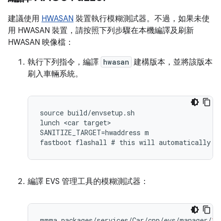
建議使用
HWASAN
裝置執行模糊測試器。不過，如果未使
用 HWASAN 裝置，請按照下列步驟在本機編譯及刷新
HWASAN 映像檔：
執行下列指令，編譯
hwasan
建構版本，並將該版本
刷入車輛系統。
source
build
/
envsetup
.
sh
lunch
<
car
target
SANITIZE_TARGET
=
hwaddress
m
fastboot
flashall
#
this
will
automatically
f
編譯 EVS 管理工具的模糊測試器：
mmma
packages
/
services
/
Car
/
cpp
/
evs
/
manager
/
1.