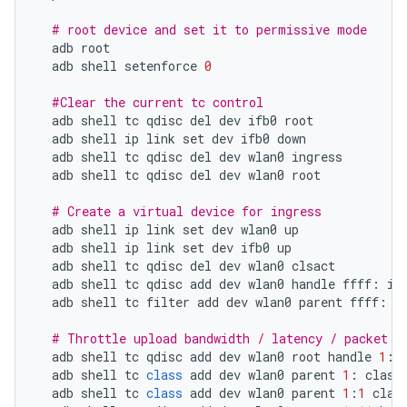
# root device and set it to permissive mode
adb
root
adb
shell
setenforce
0
#Clear the current tc control
adb
shell
tc
qdisc
del
dev
ifb0
root
adb
shell
ip
link
set
dev
ifb0
down
adb
shell
tc
qdisc
del
dev
wlan0
ingress
adb
shell
tc
qdisc
del
dev
wlan0
root
# Create a virtual device for ingress
adb
shell
ip
link
set
dev
wlan0
up
adb
shell
ip
link
set
dev
ifb0
up
adb
shell
tc
qdisc
del
dev
wlan0
clsact
adb
shell
tc
qdisc
add
dev
wlan0
handle
ffff
:
in
adb
shell
tc
filter
add
dev
wlan0
parent
ffff
:
p
# Throttle upload bandwidth / latency / packet l
adb
shell
tc
qdisc
add
dev
wlan0
root
handle
1
:
adb
shell
tc
class
add
dev
wlan0
parent
1
:
class
adb
shell
tc
class
add
dev
wlan0
parent
1
:
1
clas