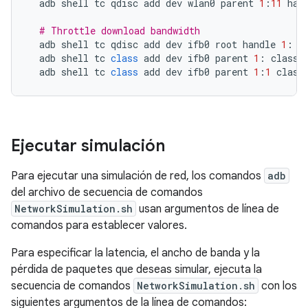
adb
shell
tc
qdisc
add
dev
wlan0
parent
1
:
11
han
# Throttle download bandwidth
adb
shell
tc
qdisc
add
dev
ifb0
root
handle
1
:
h
adb
shell
tc
class
add
dev
ifb0
parent
1
:
classi
adb
shell
tc
class
add
dev
ifb0
parent
1
:
1
class
Ejecutar simulación
Para ejecutar una simulación de red, los comandos
adb
del archivo de secuencia de comandos
NetworkSimulation.sh
usan argumentos de línea de
comandos para establecer valores.
Para especificar la latencia, el ancho de banda y la
pérdida de paquetes que deseas simular, ejecuta la
secuencia de comandos
NetworkSimulation.sh
con los
siguientes argumentos de la línea de comandos: