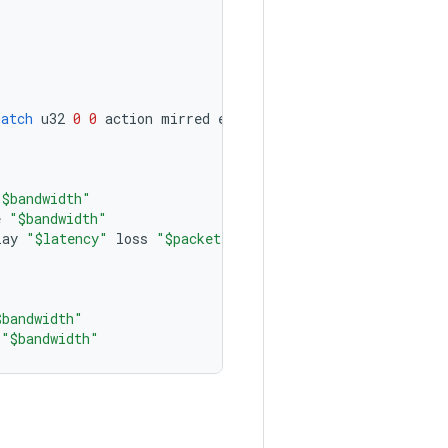
match
u32
0
0
action
mirred
egress
redirect
dev
ifb0
"$bandwidth"
e
"$bandwidth"
lay
"$latency"
loss
"$packetloss"
$bandwidth"
"$bandwidth"