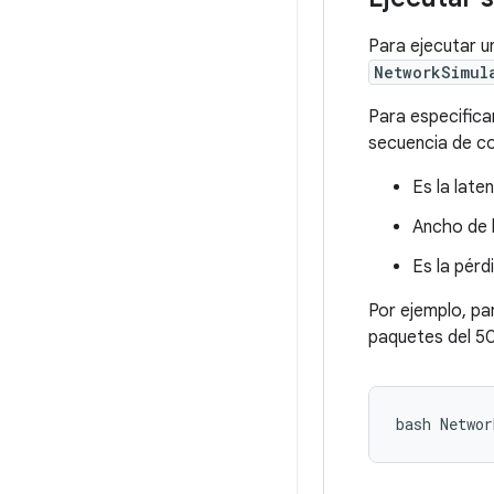
Para ejecutar u
NetworkSimul
Para especificar
secuencia de 
Es la late
Ancho de b
Es la pér
Por ejemplo, pa
paquetes del 50