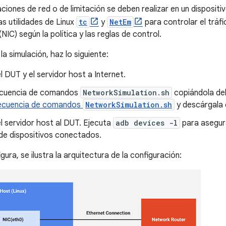
aciones de red o de limitación se deben realizar en un disposit
as utilidades de Linux
tc
y
NetEm
para controlar el tráfi
(NIC) según la política y las reglas de control.
la simulación, haz lo siguiente:
 DUT y el servidor host a Internet.
ecuencia de comandos
NetworkSimulation.sh
copiándola del
ecuencia de comandos
NetworkSimulation.sh
y descárgala e
l servidor host al DUT. Ejecuta
adb devices -l
para asegur
a de dispositivos conectados.
igura, se ilustra la arquitectura de la configuración: