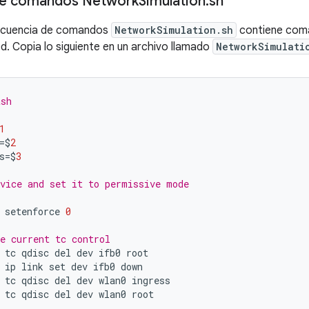
de comandos Network
Simulation
.
sh
secuencia de comandos
NetworkSimulation.sh
contiene co
ed. Copia lo siguiente en un archivo llamado
NetworkSimulati
ash
1
=$
2
s
=$
3
vice and set it to permissive mode
setenforce
0
e current tc control
tc
qdisc
del
dev
ifb0
root
ip
link
set
dev
ifb0
down
tc
qdisc
del
dev
wlan0
ingress
tc
qdisc
del
dev
wlan0
root