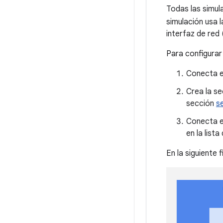
Todas las simul
simulación usa l
interfaz de red 
Para configurar 
Conecta el
Crea la s
sección
s
Conecta e
en la list
En la siguiente f