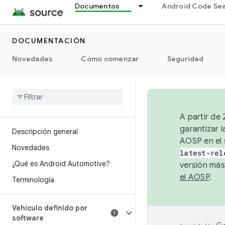
Documentos
Android Code Se
DOCUMENTACIÓN
Novedades
Cómo comenzar
Seguridad
A partir de
garantizar l
Descripción general
AOSP en el 
Novedades
latest-rel
¿Qué es Android Automotive?
versión más
el AOSP
.
Terminología
Vehículo definido por
software