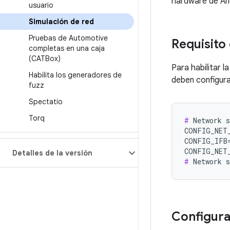
hardware de An
usuario
Simulación de red
Pruebas de Automotive
Requisito 
completas en una caja
(CATBox)
Para habilitar l
Habilita los generadores de
deben configura
fuzz
Spectatio
Torq
#
 Network s
CONFIG_NET_
CONFIG_IFB=
Detalles de la versión
#
Configura