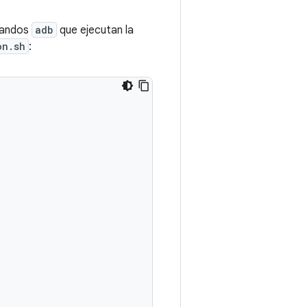
mandos
adb
que ejecutan la
on.sh
: