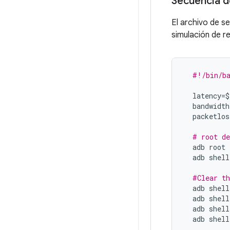
Secuencia 
El archivo de 
simulación de r
#!/bin/b
latency
=$
bandwidth
packetlos
# root de
adb
root
adb
shell
#Clear th
adb
shell
adb
shell
adb
shell
adb
shell