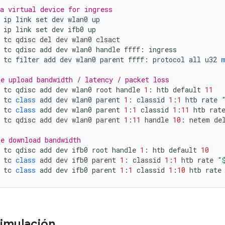
a virtual device for ingress
ip
link
set
dev
wlan0
up
ip
link
set
dev
ifb0
up
tc
qdisc
del
dev
wlan0
clsact
tc
qdisc
add
dev
wlan0
handle
ffff
:
ingress
tc
filter
add
dev
wlan0
parent
ffff
:
protocol
all
u32
e upload bandwidth / latency / packet loss
tc
qdisc
add
dev
wlan0
root
handle
1
:
htb
default
11
tc
class
add
dev
wlan0
parent
1
:
classid
1
:
1
htb
rate
tc
class
add
dev
wlan0
parent
1
:
1
classid
1
:
11
htb
rat
tc
qdisc
add
dev
wlan0
parent
1
:
11
handle
10
:
netem
de
e download bandwidth
tc
qdisc
add
dev
ifb0
root
handle
1
:
htb
default
10
tc
class
add
dev
ifb0
parent
1
:
classid
1
:
1
htb
rate
"
tc
class
add
dev
ifb0
parent
1
:
1
classid
1
:
10
htb
rate
simulación