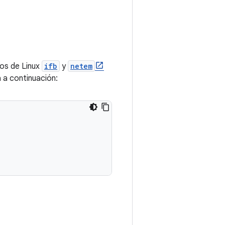
los de Linux
ifb
y
netem
 a continuación: