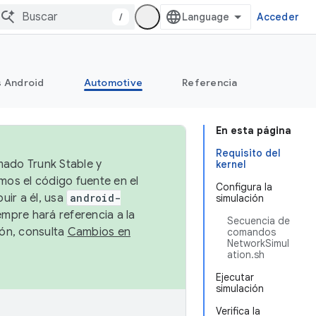
/
Acceder
s Android
Automotive
Referencia
En esta página
Requisito del
mado Trunk Stable y
kernel
emos el código fuente en el
Configura la
uir a él, usa
android-
simulación
empre hará referencia a la
Secuencia de
ión, consulta
Cambios en
comandos
NetworkSimul
ation.sh
Ejecutar
simulación
Verifica la