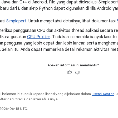
e Java dan C++ di Android. File yang dapat dieksekusi Simpleperf 
 baru dari L dan skrip Python dapat digunakan di rilis Android yan
asi
Simpleperf
. Untuk mengetahui detailnya, lihat dokumentasi
riksa penggunaan CPU dan aktivitas thread aplikasi secara rea
ikasi, gunakan
CPU Profiler
. Tindakan ini memiliki banyak keunt
n pengguna yang lebih cepat dan lebih lancar, serta menghema
 Selain itu, Anda dapat memeriksa detail rekaman aktivitas met
Apakah informasi ini membantu?
i halaman ini tunduk kepada lisensi yang dijelaskan dalam
Lisensi Konten
. 
ar dari Oracle dan/atau afiliasinya.
a 2026-06-18 UTC.