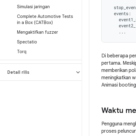
Simulasi jaringan
  stop_even
  events:

Complete Automotive Tests
    event1_
in a Box (CATBox)
    event2_

    ...
Mengaktifkan fuzzer
Spectatio
Torq
Di beberapa pe
pertama. Meski
memberikan pola
Detail rilis
meningkatkan w
Animasi booting
Waktu mem
Pengguna mengh
proses peluncu