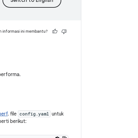
 informasi ini membantu?
performa.
perf
. file
config.yaml
untuk
rti berikut: