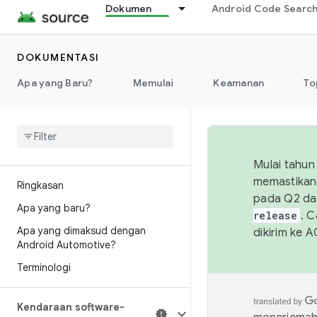
Dokumen
Android Code Searc
DOKUMENTASI
Apa yang Baru?
Memulai
Keamanan
To
Mulai tahun
memastikan 
Ringkasan
pada Q2 da
Apa yang baru?
release
. 
Apa yang dimaksud dengan
dikirim ke 
Android Automotive?
Terminologi
Kendaraan software-