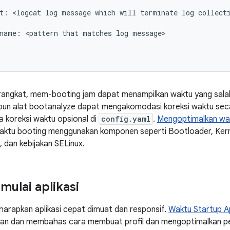
t: <logcat log message which will terminate log collecti
name: <pattern that matches log message>

rangkat, mem-booting jam dapat menampilkan waktu yang sala
pun alat bootanalyze dapat mengakomodasi koreksi waktu sec
 koreksi waktu opsional di
config.yaml
.
Mengoptimalkan wa
aktu booting menggunakan komponen seperti Bootloader, Kerne
, dan kebijakan SELinux.
ulai aplikasi
arapkan aplikasi cepat dimuat dan responsif.
Waktu Startup Ap
ran dan membahas cara membuat profil dan mengoptimalkan p