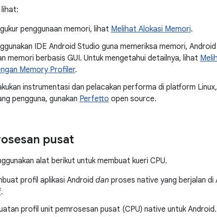
lihat:
gukur penggunaan memori, lihat
Melihat Alokasi Memori
.
ggunakan IDE Android Studio guna memeriksa memori, Android 
n memori berbasis GUI. Untuk mengetahui detailnya, lihat
Meli
ngan Memory Profiler
.
kukan instrumentasi dan pelacakan performa di platform Linux
ruang pengguna, gunakan
Perfetto
open source.
rosesan pusat
ggunakan alat berikut untuk membuat kueri CPU.
uat profil aplikasi Android
dan
proses native yang berjalan di
f
.
uatan profil unit pemrosesan pusat (CPU) native untuk Androi