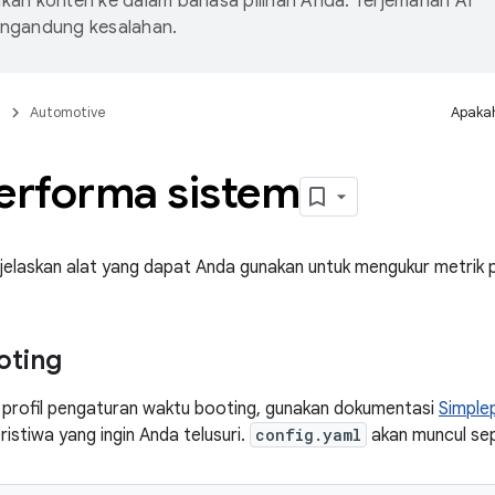
an konten ke dalam bahasa pilihan Anda. Terjemahan AI
ngandung kesalahan.
n
Automotive
Apakah
performa sistem
jelaskan alat yang dapat Anda gunakan untuk mengukur metrik 
oting
profil pengaturan waktu booting, gunakan dokumentasi
Simple
istiwa yang ingin Anda telusuri.
config.yaml
akan muncul sepe