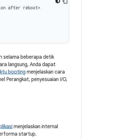
on after reboot>

h selama beberapa detik
ara langsung, Anda dapat
ktu booting
menjelaskan cara
l Perangkat, penyesuaian I/O,
likasi
menjelaskan internal
erforma startup.