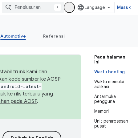
/
Masuk
Automotive
Referensi
Pada halaman
ini
abil trunk kami dan
Waktu booting
sikan kode sumber ke AOSP
Waktu memulai
android-latest-
aplikasi
uk ke rilis terbaru yang
Antarmuka
ahan pada AOSP
.
pengguna
Memori
Unit pemrosesan
pusat