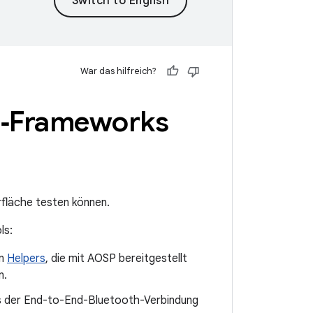
War das hilfreich?
d ‑Frameworks
rfläche testen können.
ls:
en
Helpers
, die mit AOSP bereitgestellt
n.
ts der End-to-End-Bluetooth-Verbindung