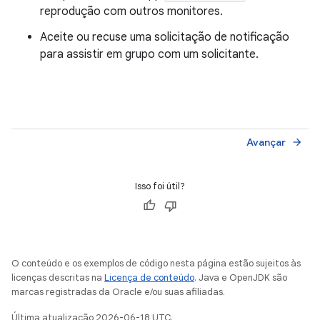
reprodução com outros monitores.
Aceite ou recuse uma solicitação de notificação
para assistir em grupo com um solicitante.
Avançar
arrow_forward
Isso foi útil?
O conteúdo e os exemplos de código nesta página estão sujeitos às
licenças descritas na
Licença de conteúdo
. Java e OpenJDK são
marcas registradas da Oracle e/ou suas afiliadas.
Última atualização 2026-06-18 UTC.