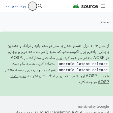
ورود به برنامه
مستندات
از سال ۲۰۲۶، برای همسو شدن با مدل توسعه پایدار ترانک و تضمین
پایداری پلتفرم برای اکوسیستم، کد منبع را در سه‌ماهه دوم و چهارم
در AOSP منتشر خواهیم کرد. برای ساخت و مشارکت در AOSP،
android-latest-release
استفاده کنید. شاخه مانیفست
android-latest-release
همیشه به جدیدترین نسخه منتشر
شده در AOSP ارجاع می‌دهد. برای اطلاعات بیشتر، به
تغییرات در
AOSP
مراجعه کنید.
این صفحه به‌وسیله
ترجمه شده است.