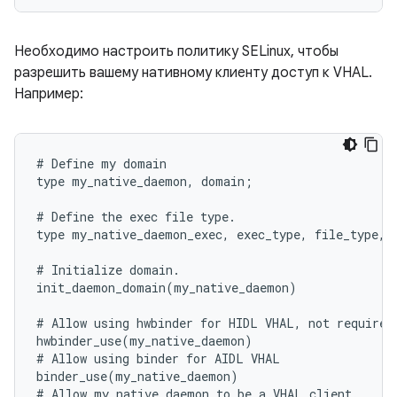
Необходимо настроить политику SELinux, чтобы
разрешить вашему нативному клиенту доступ к VHAL.
Например:
# Define my domain

type my_native_daemon, domain;

# Define the exec file type.

type my_native_daemon_exec, exec_type, file_type, s
# Initialize domain.

init_daemon_domain(my_native_daemon)

# Allow using hwbinder for HIDL VHAL, not required 
hwbinder_use(my_native_daemon)

# Allow using binder for AIDL VHAL

binder_use(my_native_daemon)

# Allow my_native_daemon to be a VHAL client.
