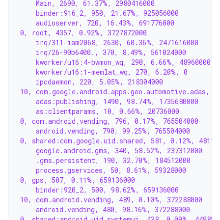
    Main, 2690, 61.37%, 2980416000
    binder:916_2, 950, 21.67%, 925056000
    audioserver, 720, 16.43%, 691776000
0, root, 4357, 0.92%, 3727872000
    irq/311-iam2068, 2630, 60.36%, 2471616000
    irq/26-90b6400., 370, 8.49%, 561024000
    kworker/u16:4-bwmon_wq, 290, 6.66%, 48960000
    kworker/u16:1-memlat_wq, 270, 6.20%, 0
    ipcdaemon, 220, 5.05%, 218304000
10, com.google.android.apps.geo.automotive.adas, 1
    adas:publishing, 1490, 98.74%, 1735680000
    as:clientparams, 10, 0.66%, 20736000
0, com.android.vending, 796, 0.17%, 765504000
    android.vending, 790, 99.25%, 765504000
0, shared:com.google.uid.shared, 581, 0.12%, 48115
    google.android.gms, 340, 58.52%, 237312000
    .gms.persistent, 190, 32.70%, 184512000
    process.gservices, 50, 8.61%, 59328000
0, gps, 507, 0.11%, 659136000
    binder:920_2, 500, 98.62%, 659136000
10, com.android.vending, 489, 0.10%, 372288000
    android.vending, 480, 98.16%, 372288000
0, shared:android.uid.systemui, 438, 0.09%, 449856