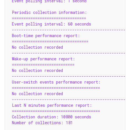
Event polling interval: 1 second
Periodic collection information:
================================
Event polling interval: 60 seconds
--------------------------------------------------
Boot-time performance report:
=================================
No collection recorded
--------------------------------------------------
Wake-up performance report:
===========================
No collection recorded
--------------------------------------------------
User-switch events performance report:
======================================
No collection recorded
--------------------------------------------------
Last N minutes performance report:
======================================
Collection duration: 10800 seconds
Number of collections: 181