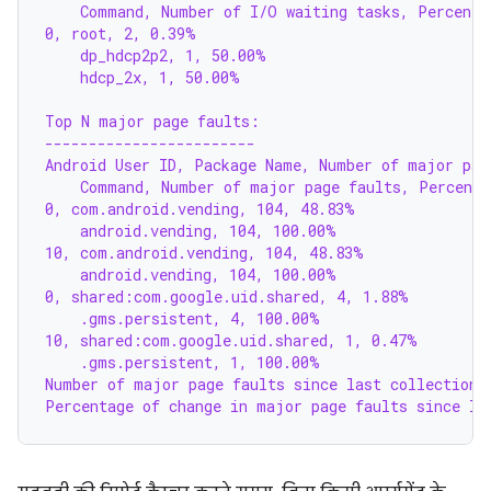
    Command, Number of I/O waiting tasks, Percenta
0, root, 2, 0.39%
    dp_hdcp2p2, 1, 50.00%
    hdcp_2x, 1, 50.00%
Top N major page faults:
------------------------
Android User ID, Package Name, Number of major pag
    Command, Number of major page faults, Percenta
0, com.android.vending, 104, 48.83%
    android.vending, 104, 100.00%
10, com.android.vending, 104, 48.83%
    android.vending, 104, 100.00%
0, shared:com.google.uid.shared, 4, 1.88%
    .gms.persistent, 4, 100.00%
10, shared:com.google.uid.shared, 1, 0.47%
    .gms.persistent, 1, 100.00%
Number of major page faults since last collection:
Percentage of change in major page faults since la