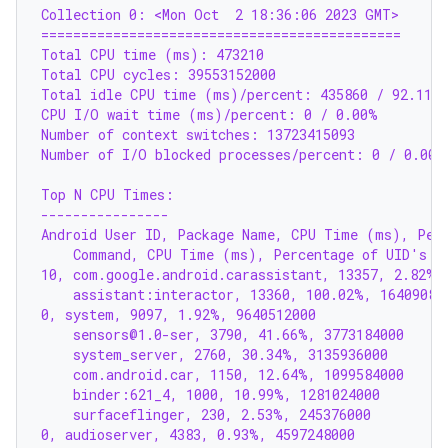
Collection 0: <Mon Oct  2 18:36:06 2023 GMT>
=============================================
Total CPU time (ms): 473210
Total CPU cycles: 39553152000
Total idle CPU time (ms)/percent: 435860 / 92.11%
CPU I/O wait time (ms)/percent: 0 / 0.00%
Number of context switches: 13723415093
Number of I/O blocked processes/percent: 0 / 0.00%
Top N CPU Times:
----------------
Android User ID, Package Name, CPU Time (ms), Perc
    Command, CPU Time (ms), Percentage of UID's C
10, com.google.android.carassistant, 13357, 2.82%,
    assistant:interactor, 13360, 100.02%, 16409088
0, system, 9097, 1.92%, 9640512000
    sensors@1.0-ser, 3790, 41.66%, 3773184000
    system_server, 2760, 30.34%, 3135936000
    com.android.car, 1150, 12.64%, 1099584000
    binder:621_4, 1000, 10.99%, 1281024000
    surfaceflinger, 230, 2.53%, 245376000
0, audioserver, 4383, 0.93%, 4597248000