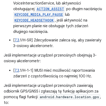
VoiceInteractionService, lub aktywności
obsługującej
ACTION_ASSIST
po długim naciśnięciu
KEYCODE_MEDIA_PLAY_PAUSE
lub
KEYCODE_HEADSETHOOK
, jeśli aktywność na
pierwszym planie nie obsługuje tych zdarzeń
długiego naciśnięcia.
[
7.3
.1/H-SR] Zdecydowanie zaleca się, aby zawierały
3-osiowy akcelerometr.
Jeśli implementacje urządzeń przenośnych obejmują 3-
osiowy akcelerometr:
[
7.3
.1/H-1-1] MUSI mieć możliwość raportowania
zdarzeń z częstotliwością co najmniej 100 Hz.
Jeśli implementacje urządzeń przenośnych zawierają
odbiornik GPS/GNSS i zgłaszają tę funkcję aplikacjom za
pomocą flagi funkcji
android.hardware.location.gps
,
to: