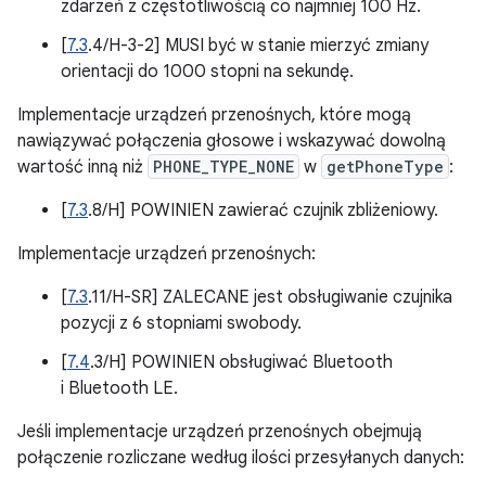
zdarzeń z częstotliwością co najmniej 100 Hz.
[
7.3
.4/H-3-2] MUSI być w stanie mierzyć zmiany
orientacji do 1000 stopni na sekundę.
Implementacje urządzeń przenośnych, które mogą
nawiązywać połączenia głosowe i wskazywać dowolną
wartość inną niż
PHONE_TYPE_NONE
w
getPhoneType
:
[
7.3
.8/H] POWINIEN zawierać czujnik zbliżeniowy.
Implementacje urządzeń przenośnych:
[
7.3
.11/H-SR] ZALECANE jest obsługiwanie czujnika
pozycji z 6 stopniami swobody.
[
7.4
.3/H] POWINIEN obsługiwać Bluetooth
i Bluetooth LE.
Jeśli implementacje urządzeń przenośnych obejmują
połączenie rozliczane według ilości przesyłanych danych: