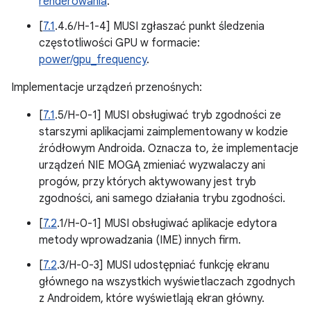
renderowania
.
[
7.1
.4.6/H-1-4] MUSI zgłaszać punkt śledzenia
częstotliwości GPU w formacie:
power/gpu_frequency
.
Implementacje urządzeń przenośnych:
[
7.1
.5/H-0-1] MUSI obsługiwać tryb zgodności ze
starszymi aplikacjami zaimplementowany w kodzie
źródłowym Androida. Oznacza to, że implementacje
urządzeń NIE MOGĄ zmieniać wyzwalaczy ani
progów, przy których aktywowany jest tryb
zgodności, ani samego działania trybu zgodności.
[
7.2
.1/H-0-1] MUSI obsługiwać aplikacje edytora
metody wprowadzania (IME) innych firm.
[
7.2
.3/H-0-3] MUSI udostępniać funkcję ekranu
głównego na wszystkich wyświetlaczach zgodnych
z Androidem, które wyświetlają ekran główny.