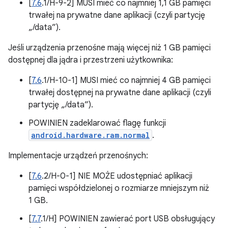
[
7.6
.1/H-9-2] MUSI mieć co najmniej 1,1 GB pamięci
trwałej na prywatne dane aplikacji (czyli partycję
„/data”).
Jeśli urządzenia przenośne mają więcej niż 1 GB pamięci
dostępnej dla jądra i przestrzeni użytkownika:
[
7.6
.1/H-10-1] MUSI mieć co najmniej 4 GB pamięci
trwałej dostępnej na prywatne dane aplikacji (czyli
partycję „/data”).
POWINIEN zadeklarować flagę funkcji
android.hardware.ram.normal
.
Implementacje urządzeń przenośnych:
[
7.6
.2/H-0-1] NIE MOŻE udostępniać aplikacji
pamięci współdzielonej o rozmiarze mniejszym niż
1 GB.
[
7.7
.1/H] POWINIEN zawierać port USB obsługujący