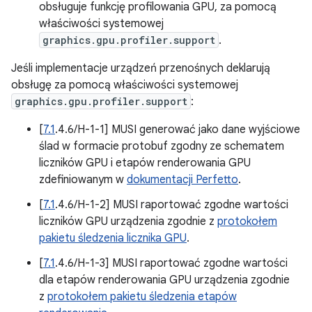
obsługuje funkcję profilowania GPU, za pomocą
właściwości systemowej
graphics.gpu.profiler.support
.
Jeśli implementacje urządzeń przenośnych deklarują
obsługę za pomocą właściwości systemowej
graphics.gpu.profiler.support
:
[
7.1
.4.6/H-1-1] MUSI generować jako dane wyjściowe
ślad w formacie protobuf zgodny ze schematem
liczników GPU i etapów renderowania GPU
zdefiniowanym w
dokumentacji Perfetto
.
[
7.1
.4.6/H-1-2] MUSI raportować zgodne wartości
liczników GPU urządzenia zgodnie z
protokołem
pakietu śledzenia licznika GPU
.
[
7.1
.4.6/H-1-3] MUSI raportować zgodne wartości
dla etapów renderowania GPU urządzenia zgodnie
z
protokołem pakietu śledzenia etapów