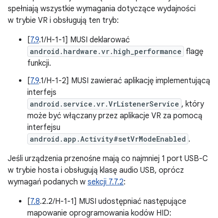
spełniają wszystkie wymagania dotyczące wydajności
w trybie VR i obsługują ten tryb:
[
7.9
.1/H-1-1] MUSI deklarować
android.hardware.vr.high_performance
flagę
funkcji.
[
7.9
.1/H-1-2] MUSI zawierać aplikację implementującą
interfejs
android.service.vr.VrListenerService
, który
może być włączany przez aplikacje VR za pomocą
interfejsu
android.app.Activity#setVrModeEnabled
.
Jeśli urządzenia przenośne mają co najmniej 1 port USB-C
w trybie hosta i obsługują klasę audio USB, oprócz
wymagań podanych w
sekcji 7.7.2
:
[
7.8
.2.2/H-1-1] MUSI udostępniać następujące
mapowanie oprogramowania kodów HID: