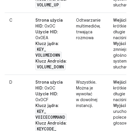
VOLUME
_
UP
słuchawe
C
Strona użycia
Odtwarzanie
Wejście:
HID:
0x0C
multimediów,
krótkie l
Użycie HID:
trwająca
długie
0x0EA
rozmowa
naciśnięc
Klucz jądra:
Wyjście:
KEY
_
zmniejsz
VOLUMEDOWN
głośność
Klucz Androida:
systemu 
VOLUME
_
DOWN
słuchawe
D
Strona użycia
Wszystkie.
Wejście:
HID:
0x0C
Można je
krótkie l
Użycie HID:
wywołać
długie
0x0CF
w dowolnej
naciśnięc
Klucz jądra:
instancji.
Wyjście:
KEY
_
uruchomi
VOICECOMMAND
poleceni
Klucz Androida:
głosowe
KEYCODE
_