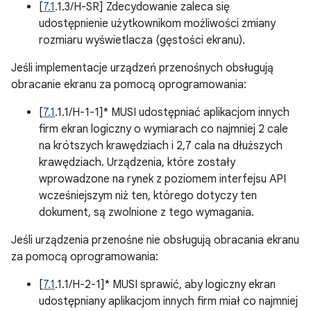
[
7.1
.1.3/H-SR] Zdecydowanie zaleca się
udostępnienie użytkownikom możliwości zmiany
rozmiaru wyświetlacza (gęstości ekranu).
Jeśli implementacje urządzeń przenośnych obsługują
obracanie ekranu za pomocą oprogramowania:
[
7.1
.1.1/H-1-1]* MUSI udostępniać aplikacjom innych
firm ekran logiczny o wymiarach co najmniej 2 cale
na krótszych krawędziach i 2,7 cala na dłuższych
krawędziach. Urządzenia, które zostały
wprowadzone na rynek z poziomem interfejsu API
wcześniejszym niż ten, którego dotyczy ten
dokument, są zwolnione z tego wymagania.
Jeśli urządzenia przenośne nie obsługują obracania ekranu
za pomocą oprogramowania:
[
7.1
.1.1/H-2-1]* MUSI sprawić, aby logiczny ekran
udostępniany aplikacjom innych firm miał co najmniej