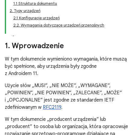
1.1 Struktura dokumentu
2. Typy urządzeń
2.1 Konfiguracje urządzeń
2.2. Wymagania dotyczące urządzeń przenośnych
1
.
Wprowadzenie
W tym dokumencie wymieniono wymagania, które muszą
być spełnione, aby urządzenia były zgodne
z Androidem 11.
Użycie słów „MUSI”, „NIE MOŻE”, „WYMAGANE”,
„POWINIEN”, „NIE POWINIEN”, „ZALECANE”, „MOŻE”
i „OPCJONALNE” jest zgodne ze standardem IETF
zdefiniowanym w
RFC2119
.
W tym dokumencie „producent urządzenia” lub
„producent” to osoba lub organizacja, która opracowuje
rozwiązanie sprzętowo-programowe działające na