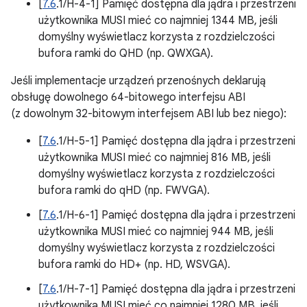
[
7.6
.1/H-4-1] Pamięć dostępna dla jądra i przestrzeni
użytkownika MUSI mieć co najmniej 1344 MB, jeśli
domyślny wyświetlacz korzysta z rozdzielczości
bufora ramki do QHD (np. QWXGA).
Jeśli implementacje urządzeń przenośnych deklarują
obsługę dowolnego 64-bitowego interfejsu ABI
(z dowolnym 32-bitowym interfejsem ABI lub bez niego):
[
7.6
.1/H-5-1] Pamięć dostępna dla jądra i przestrzeni
użytkownika MUSI mieć co najmniej 816 MB, jeśli
domyślny wyświetlacz korzysta z rozdzielczości
bufora ramki do qHD (np. FWVGA).
[
7.6
.1/H-6-1] Pamięć dostępna dla jądra i przestrzeni
użytkownika MUSI mieć co najmniej 944 MB, jeśli
domyślny wyświetlacz korzysta z rozdzielczości
bufora ramki do HD+ (np. HD, WSVGA).
[
7.6
.1/H-7-1] Pamięć dostępna dla jądra i przestrzeni
użytkownika MUSI mieć co najmniej 1280 MB, jeśli