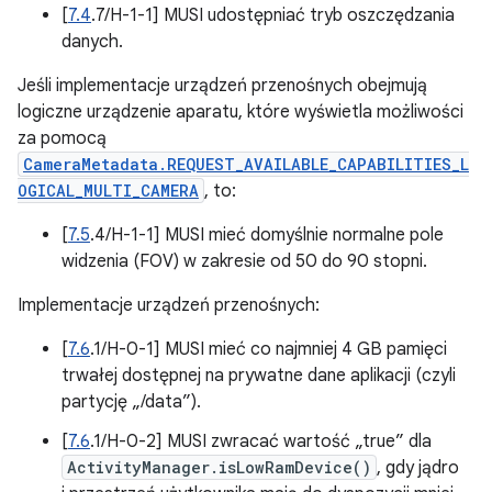
[
7.4
.7/H-1-1] MUSI udostępniać tryb oszczędzania
danych.
Jeśli implementacje urządzeń przenośnych obejmują
logiczne urządzenie aparatu, które wyświetla możliwości
za pomocą
CameraMetadata.REQUEST_AVAILABLE_CAPABILITIES_L
OGICAL_MULTI_CAMERA
, to:
[
7.5
.4/H-1-1] MUSI mieć domyślnie normalne pole
widzenia (FOV) w zakresie od 50 do 90 stopni.
Implementacje urządzeń przenośnych:
[
7.6
.1/H-0-1] MUSI mieć co najmniej 4 GB pamięci
trwałej dostępnej na prywatne dane aplikacji (czyli
partycję „/data”).
[
7.6
.1/H-0-2] MUSI zwracać wartość „true” dla
ActivityManager.isLowRamDevice()
, gdy jądro