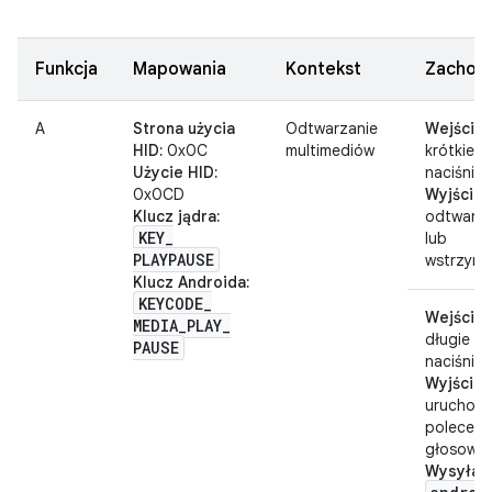
Funkcja
Mapowania
Kontekst
Zachow
A
Strona użycia
Odtwarzanie
Wejście:
HID:
0x0C
multimediów
krótkie
Użycie HID:
naciśnięc
0x0CD
Wyjście:
Klucz jądra:
odtwarza
KEY
_
lub
PLAYPAUSE
wstrzymy
Klucz Androida:
KEYCODE
_
Wejście:
MEDIA
_
PLAY
_
długie
PAUSE
naciśnięc
Wyjście:
uruchomi
poleceni
głosowe
Wysyła: