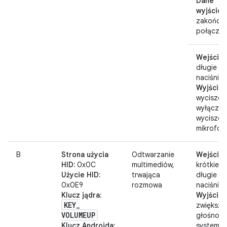
Dane
wyjściow
zakończe
połączen
Wejście:
długie
naciśnięc
Wyjście:
wyciszeni
wyłączen
wyciszen
mikrofon
B
Strona użycia
Odtwarzanie
Wejście:
HID:
0x0C
multimediów,
krótkie l
Użycie HID:
trwająca
długie
0x0E9
rozmowa
naciśnięc
Klucz jądra:
Wyjście:
KEY
_
zwiększa
VOLUMEUP
głośność
Klucz Androida:
systemu 