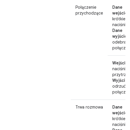
Połączenie
Dane
przychodzące
wejściow
krótkie
naciśnięc
Dane
wyjściow
odebrani
połączen
Wejście:
naciśnij i
przytrzy
Wyjście:
odrzuć
połączen
Trwa rozmowa
Dane
wejściow
krótkie
naciśnięc