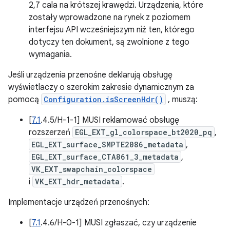
2,7 cala na krótszej krawędzi. Urządzenia, które
zostały wprowadzone na rynek z poziomem
interfejsu API wcześniejszym niż ten, którego
dotyczy ten dokument, są zwolnione z tego
wymagania.
Jeśli urządzenia przenośne deklarują obsługę
wyświetlaczy o szerokim zakresie dynamicznym za
pomocą
Configuration.isScreenHdr()
, muszą:
[
7.1
.4.5/H-1-1] MUSI reklamować obsługę
rozszerzeń
EGL_EXT_gl_colorspace_bt2020_pq
,
EGL_EXT_surface_SMPTE2086_metadata
,
EGL_EXT_surface_CTA861_3_metadata
,
VK_EXT_swapchain_colorspace
i
VK_EXT_hdr_metadata
.
Implementacje urządzeń przenośnych:
[
7.1
.4.6/H-0-1] MUSI zgłaszać, czy urządzenie