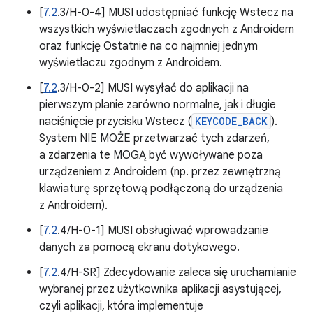
[
7.2
.3/H-0-4] MUSI udostępniać funkcję Wstecz na
wszystkich wyświetlaczach zgodnych z Androidem
oraz funkcję Ostatnie na co najmniej jednym
wyświetlaczu zgodnym z Androidem.
[
7.2
.3/H-0-2] MUSI wysyłać do aplikacji na
pierwszym planie zarówno normalne, jak i długie
naciśnięcie przycisku Wstecz (
KEYCODE_BACK
).
System NIE MOŻE przetwarzać tych zdarzeń,
a zdarzenia te MOGĄ być wywoływane poza
urządzeniem z Androidem (np. przez zewnętrzną
klawiaturę sprzętową podłączoną do urządzenia
z Androidem).
[
7.2
.4/H-0-1] MUSI obsługiwać wprowadzanie
danych za pomocą ekranu dotykowego.
[
7.2
.4/H-SR] Zdecydowanie zaleca się uruchamianie
wybranej przez użytkownika aplikacji asystującej,
czyli aplikacji, która implementuje