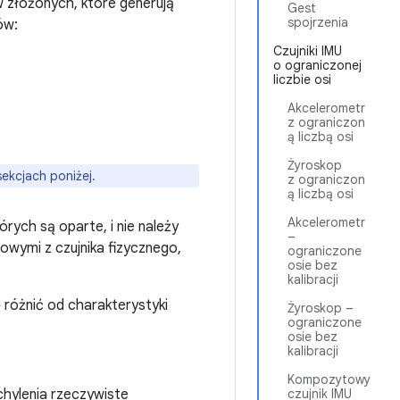
w złożonych, które generują
Gest
spojrzenia
ów:
Czujniki IMU
o ograniczonej
liczbie osi
Akcelerometr
z ograniczon
ą liczbą osi
Żyroskop
ekcjach poniżej.
z ograniczon
ą liczbą osi
Akcelerometr
rych są oparte, i nie należy
–
owymi z czujnika fizycznego,
ograniczone
osie bez
kalibracji
różnić od charakterystyki
Żyroskop –
ograniczone
osie bez
kalibracji
Kompozytowy
chylenia rzeczywiste
czujnik IMU