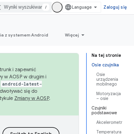
/
Zaloguj się
ia z systemem Android
Więcej
Na tej stronie
Osie czujnika
trunk i zapewnić
Osie
wy w AOSP w drugim i
urządzenia
i
android-latest-
mobilnego
dwoływać się do
Motoryzacja
rtykule
Zmiany w AOSP
.
– osie
Czujniki
podstawowe
Akcelerometr
Temperatura