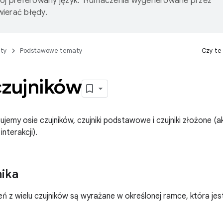
wój preferowany język. Tłumaczenia wygenerowane przez
ierać błędy.
ty
Podstawowe tematy
Czy te
czujników
sujemy osie czujników, czujniki podstawowe i czujniki złożone (a
interakcji).
nika
ń z wielu czujników są wyrażane w określonej ramce, która je