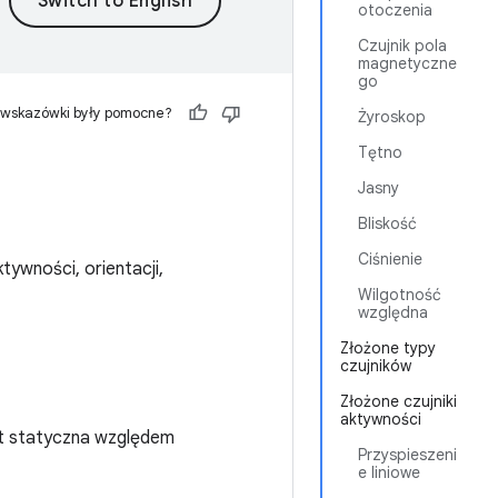
otoczenia
Czujnik pola
magnetyczne
go
 wskazówki były pomocne?
Żyroskop
Tętno
Jasny
Bliskość
Ciśnienie
ktywności, orientacji,
Wilgotność
względna
Złożone typy
czujników
Złożone czujniki
aktywności
st statyczna względem
Przyspieszeni
e liniowe