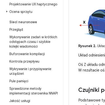
Projektowanie UX haptycznego
Ocena sprzętu
Sieci neuronowe
Przegląd
Wykonywanie zadań w krótkich
odstępach czasu i szybkie
Rysunek 2.
Układ
kolejki wiadomości
Buforowanie kompilacji
Układ odniesien
Kontrola przepływu
Oś Z układu odn
Wykrywanie i przypisywanie
W rezultacie oś
urządzeń
Pule pamięci
Czujniki
Sprawdzone metody
implementacji sterownika NNAPI
Podstawowe typy
Jakość usługi