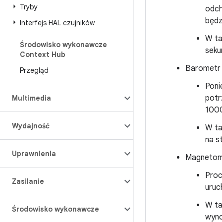
Tryby
odch
będz
Interfejs HAL czujników
W ta
Środowisko wykonawcze
seku
Context Hub
Barometr
Przegląd
Poni
potr
Multimedia
100
Wydajność
W ta
na s
Uprawnienia
Magnetomet
Proc
Zasilanie
uruc
W ta
Środowisko wykonawcze
wyno