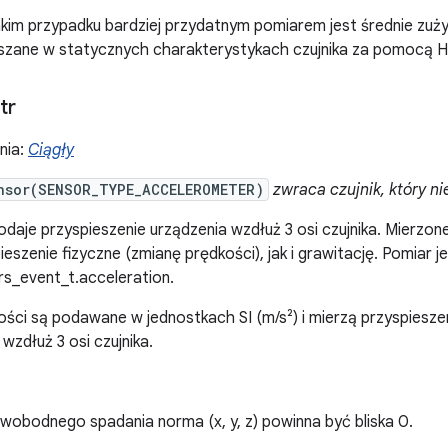
kim przypadku bardziej przydatnym pomiarem jest średnie zużyci
szane w statycznych charakterystykach czujnika za pomocą H
tr
nia:
Ciągły
nsor(SENSOR_TYPE_ACCELEROMETER)
zwraca czujnik, który n
daje przyspieszenie urządzenia wzdłuż 3 osi czujnika. Mierzon
szenie fizyczne (zmianę prędkości), jak i grawitację. Pomiar je
rs_event_t.acceleration.
ści są podawane w jednostkach SI (m/s²) i mierzą przyspiesze
 wzdłuż 3 osi czujnika.
wobodnego spadania norma (x, y, z) powinna być bliska 0.