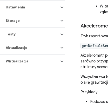
W ta
Ustawienia
zgła
Storage
Akcelerome
Testy
Tryb raportowa
getDefaultSe
Aktualizacje
Akcelerometr po
zarówno przyspie
Wirtualizacja
struktury senso
Wszystkie warto
o siłę grawitacji
Przykłady:
Podczas s