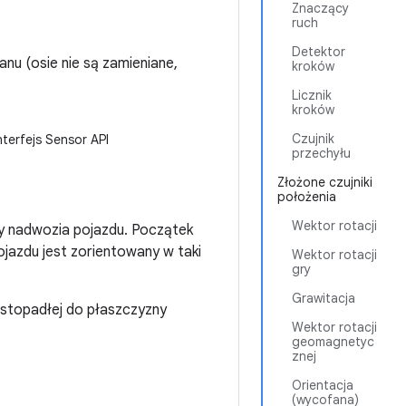
Znaczący
ruch
Detektor
anu (osie nie są zamieniane,
kroków
Licznik
kroków
Czujnik
erfejs Sensor API
przechyłu
Złożone czujniki
położenia
Wektor rotacji
y nadwozia pojazdu. Początek
pojazdu jest zorientowany w taki
Wektor rotacji
gry
Grawitacja
rostopadłej do płaszczyzny
Wektor rotacji
geomagnetyc
znej
Orientacja
(wycofana)