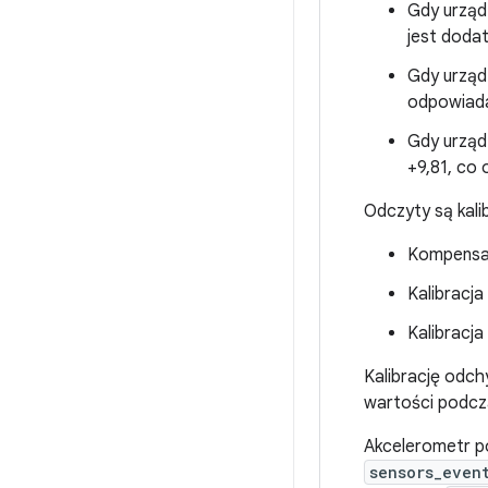
Gdy urządz
jest dodat
Gdy urządz
odpowiada 
Gdy urządz
+9,81, co 
Odczyty są kal
Kompensa
Kalibracja
Kalibracja
Kalibrację odchy
wartości podcz
Akcelerometr p
sensors_even