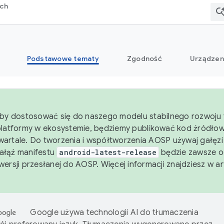
rch
Podstawowe tematy
Zgodność
Urządzen
aby dostosować się do naszego modelu stabilnego rozwoju 
platformy w ekosystemie, będziemy publikować kod źródło
artale. Do tworzenia i współtworzenia AOSP używaj gałęz
Gałąź manifestu
android-latest-release
będzie zawsze o
wersji przesłanej do AOSP. Więcej informacji znajdziesz w a
Google używa technologii AI do tłumaczenia