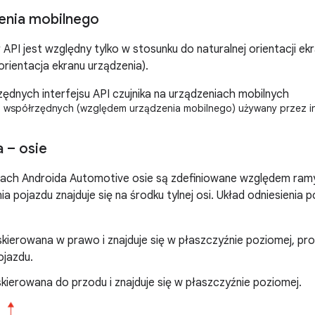
enia mobilnego
 API jest względny tylko w stosunku do naturalnej orientacji ekr
orientacja ekranu urządzenia).
 współrzędnych (względem urządzenia mobilnego) używany przez int
 – osie
ach Androida Automotive osie są zdefiniowane względem ram
ia pojazdu znajduje się na środku tylnej osi. Układ odniesienia 
skierowana w prawo i znajduje się w płaszczyźnie poziomej, p
ojazdu.
skierowana do przodu i znajduje się w płaszczyźnie poziomej.