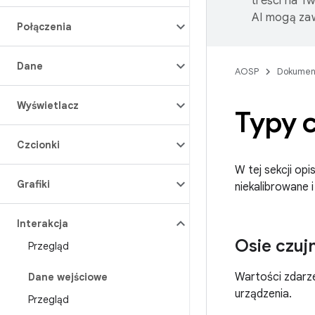
treści na T
AI mogą zaw
Połączenia
Dane
AOSP
Dokumen
Wyświetlacz
Typy 
Czcionki
W tej sekcji opi
Grafiki
niekalibrowane i 
Interakcja
Osie czuj
Przegląd
Wartości zdarze
Dane wejściowe
urządzenia.
Przegląd