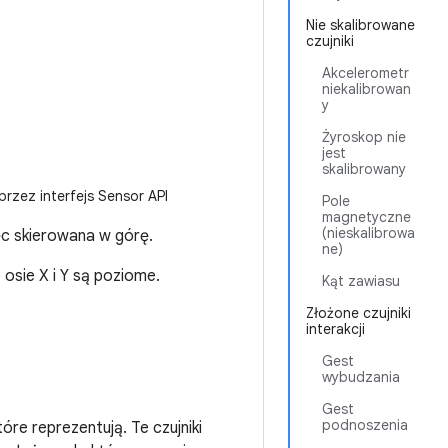
Nie skalibrowane
czujniki
Akcelerometr
niekalibrowan
y
Żyroskop nie
jest
skalibrowany
zez interfejs Sensor API
Pole
magnetyczne
(nieskalibrowa
ęc skierowana w górę.
ne)
 osie X i Y są poziome.
Kąt zawiasu
Złożone czujniki
interakcji
Gest
wybudzania
Gest
podnoszenia
re reprezentują. Te czujniki