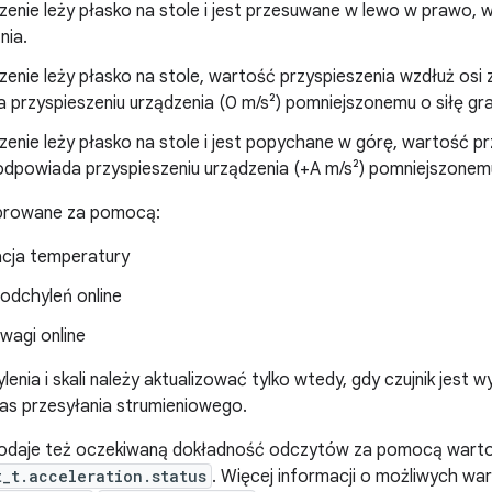
enie leży płasko na stole i jest przesuwane w lewo w prawo, 
nia.
enie leży płasko na stole, wartość przyspieszenia wzdłuż osi z
przyspieszeniu urządzenia (0 m/s²) pomniejszonemu o siłę grawi
enie leży płasko na stole i jest popychane w górę, wartość prz
odpowiada przyspieszeniu urządzenia (+A m/s²) pomniejszonemu o
ibrowane za pomocą:
cja temperatury
 odchyleń online
 wagi online
lenia i skali należy aktualizować tylko wtedy, gdy czujnik jest
as przesyłania strumieniowego.
odaje też oczekiwaną dokładność odczytów za pomocą warto
t_t.acceleration.status
. Więcej informacji o możliwych wa