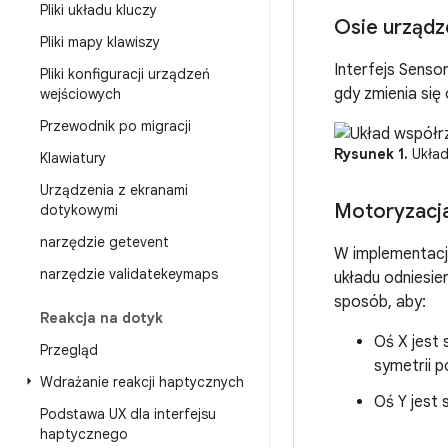
Pliki układu kluczy
Osie urządz
Pliki mapy klawiszy
Interfejs Sensor
Pliki konfiguracji urządzeń
gdy zmienia się 
wejściowych
Przewodnik po migracji
Rysunek 1.
Układ
Klawiatury
Urządzenia z ekranami
Motoryzacja
dotykowymi
narzędzie getevent
W implementacj
narzędzie validatekeymaps
układu odniesien
sposób, aby:
Reakcja na dotyk
Oś X jest 
Przegląd
symetrii p
Wdrażanie reakcji haptycznych
Oś Y jest 
Podstawa UX dla interfejsu
haptycznego