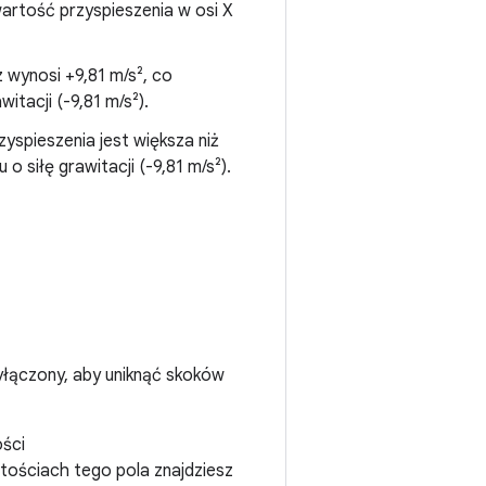
wartość przyspieszenia w osi X
 wynosi +9,81 m/s², co
tacji (-9,81 m/s²).
yspieszenia jest większa niż
 siłę grawitacji (-9,81 m/s²).
 wyłączony, aby uniknąć skoków
ści
rtościach tego pola znajdziesz