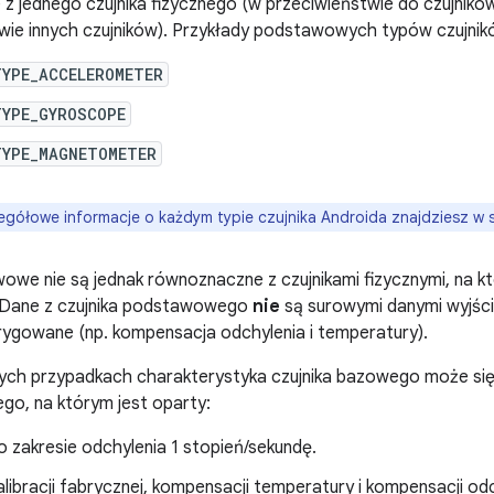
 z jednego czujnika fizycznego (w przeciwieństwie do czujnikó
wie innych czujników). Przykłady podstawowych typów czujnik
TYPE_ACCELEROMETER
TYPE_GYROSCOPE
TYPE_MAGNETOMETER
gółowe informacje o każdym typie czujnika Androida znajdziesz w s
wowe nie są jednak równoznaczne z czujnikami fizycznymi, na któ
ć. Dane z czujnika podstawowego
nie
są surowymi danymi wyjści
rygowane (np. kompensacja odchylenia i temperatury).
ych przypadkach charakterystyka czujnika bazowego może się 
ego, na którym jest oparty:
 zakresie odchylenia 1 stopień/sekundę.
alibracji fabrycznej, kompensacji temperatury i kompensacji od