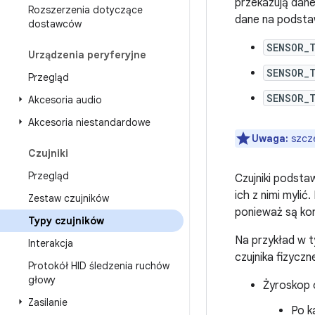
przekazują dane
Rozszerzenia dotyczące
dane na podsta
dostawców
SENSOR_
Urządzenia peryferyjne
SENSOR_
Przegląd
SENSOR_
Akcesoria audio
Akcesoria niestandardowe
Uwaga:
szcze
Czujniki
Przegląd
Czujniki podsta
ich z nimi myli
Zestaw czujników
ponieważ są ko
Typy czujników
Na przykład w t
Interakcja
czujnika fizyczn
Protokół HID śledzenia ruchów
głowy
Żyroskop o
Zasilanie
Po k