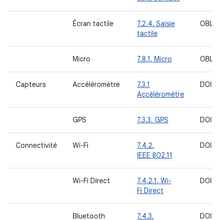
Écran tactile
7.2.4. Saisie
OBLIG
tactile
Micro
7.8.1. Micro
OBLIG
Capteurs
Accéléromètre
7.3.1
DOIT
Accéléromètre
GPS
7.3.3. GPS
DOIT
Connectivité
Wi-Fi
7.4.2.
DOIT
IEEE 802.11
Wi-Fi Direct
7.4.2.1. Wi-
DOIT
Fi Direct
Bluetooth
7.4.3.
DOIT