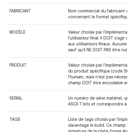
FABRICANT
Nom commercial du fabricant d'é
concernant le format spécifique d
MODÈLE
Valeur choisie par l'implémentate
l'utilisateur final. Il DOIT s'agi
aux utilisateurs finaux. Aucune 
sauf qu'il NE DOIT PAS être nul ni 
PRODUIT
Valeur choisie par l'implémenta
du produit spécifique (code SKU)
l'humain, mais n'est pas nécessair
champ DOIT être encodable en ASC
SERIAL
Un numéro de série matériel, qui
ASCII 7 bits et correspondre à l'
TAGS
Liste de tags choisis par l'implé
davantage le build. Ce champ DOI
signature de la plate-forme Andr