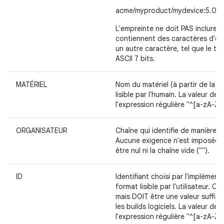
acme/myproduct/mydevice:5.0/L
L'empreinte ne doit PAS inclure 
contiennent des caractères d'es
un autre caractère, tel que le t
ASCII 7 bits.
MATÉRIEL
Nom du matériel (à partir de la 
lisible par l'humain. La valeur 
l'expression régulière "^[a-zA-Z0
ORGANISATEUR
Chaîne qui identifie de manière un
Aucune exigence n'est imposée c
être nul ni la chaîne vide ("").
ID
Identifiant choisi par l'implément
format lisible par l'utilisateur
mais DOIT être une valeur suffisa
les builds logiciels. La valeur 
l'expression régulière "^[a-zA-Z0