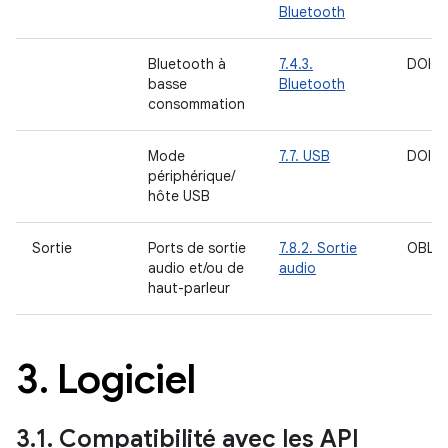
Bluetooth
Bluetooth à
7.4.3.
DOIT
basse
Bluetooth
consommation
Mode
7.7. USB
DOIT
périphérique/
hôte USB
Sortie
Ports de sortie
7.8.2. Sortie
OBLIG
audio et/ou de
audio
haut-parleur
3
.
Logiciel
3
.
1
.
Compatibilité avec les API