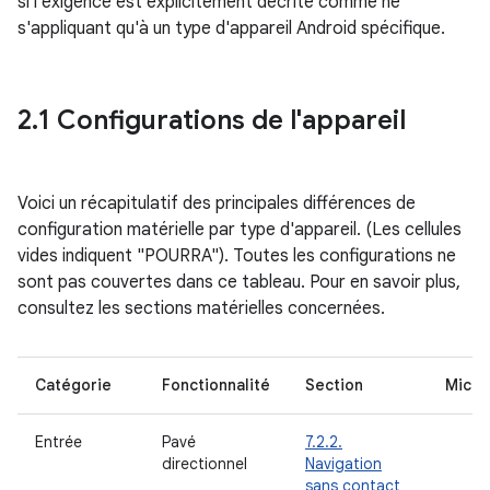
si l'exigence est explicitement décrite comme ne
s'appliquant qu'à un type d'appareil Android spécifique.
2
.
1 Configurations de l'appareil
Voici un récapitulatif des principales différences de
configuration matérielle par type d'appareil. (Les cellules
vides indiquent "POURRA"). Toutes les configurations ne
sont pas couvertes dans ce tableau. Pour en savoir plus,
consultez les sections matérielles concernées.
Catégorie
Fonctionnalité
Section
Micro
Entrée
Pavé
7.2.2.
directionnel
Navigation
sans contact