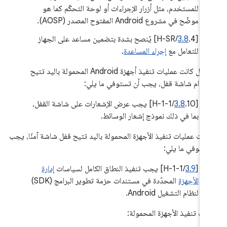
للمستخدم، مثل أزرار الإجراءات أو لوحة التحكّم كما هو
موضّح في مشروع Android المفتوح المصدر (AOSP).
[
3.8
.4/H-SR] يُنصح بشدة بتضمين مساعد على الجهاز
للتعامل مع
إجراء المساعدة
.
في حال كانت عمليات تنفيذ أجهزة Android المحمولة باليد تتيح
خدام شاشة قفل، يجب أن تستوفي ما يلي:
[
3.8
.10/H-1-1] يجب عرض الإشعارات على شاشة القفل،
بما في ذلك نموذج إشعار الوسائط.
 كانت عمليات تنفيذ الأجهزة المحمولة باليد تتيح قفل شاشة آمنًا، يجب
تستوفي ما يلي:
‫[
3.9
/H-1-1] يجب تنفيذ النطاق الكامل لسياسات
إدارة
الأجهزة
المحدّدة في مستندات حزمة تطوير البرامج (SDK)
لنظام التشغيل Android.
يات تنفيذ الأجهزة المحمولة: