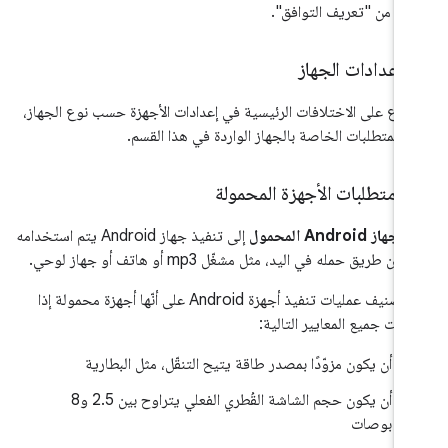
خرى من "تعريف التوافق".
‫
طّلاع على الاختلافات الرئيسية في إعدادات الأجهزة حسب نوع الجهاز،
ِع المتطلبات الخاصة بالجهاز الواردة في هذا القسم.
.
متطلبات الأجهزة المحمولة
ر
جهاز Android المحمول
إلى تنفيذ جهاز Android يتم استخدامه
 عن طريق حمله في اليد، مثل مشغّل mp3 أو هاتف أو جهاز لوحي.
يتم تصنيف عمليات تنفيذ أجهزة Android على أنّها أجهزة محمولة إذا
وفت جميع المعايير التالية:
أن يكون مزوّدًا بمصدر طاقة يتيح التنقّل، مثل البطارية
أن يكون حجم الشاشة القُطري الفعلي يتراوح بين 2.5 و8
بوصات