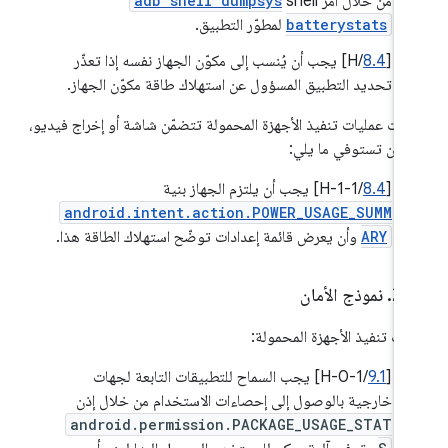
من خلال أمر shell
adb shell dumpsys
batterystats
لمطوّر التطبيق.
[
8.4
/H] يجب أن يُنسب إلى مكوّن الجهاز نفسه إذا تعذّر
تحديد التطبيق المسؤول عن استهلاك طاقة مكوّن الجهاز.
 كانت عمليات تنفيذ الأجهزة المحمولة تتضمّن شاشة أو إخراج فيديو،
 أن تستوفي ما يلي:
[
8.4
/H-1-1] يجب أن يلتزم الجهاز بنية
android.intent.action.POWER_USAGE_SUMM
ARY
وأن يعرض قائمة إعدادات توضّح استهلاك الطاقة هذا.
.
‫2
.
نموذج الأمان
يات تنفيذ الأجهزة المحمولة:
[
9.1
/H-0-1] يجب السماح للتطبيقات التابعة لجهات
خارجية بالوصول إلى إحصاءات الاستخدام من خلال إذن
android.permission.PACKAGE_USAGE_STAT