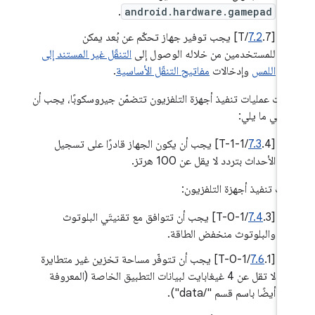
.
android.hardware.gamepad
[
7.2
.7/T] يجب توفير جهاز تحكّم عن بُعد يمكن
للمستخدمين من خلاله الوصول إلى
التنقّل غير المستند إلى
اللمس
وإدخالات
مفاتيح التنقّل الأساسية
.
 كانت عمليات تنفيذ أجهزة التلفزيون تتضمّن جيروسكوبًا، يجب أن
وفي ما يلي:
[
7.3
.4/T-1-1] يجب أن يكون الجهاز قادرًا على تسجيل
الأحداث بتردد لا يقل عن 100 هرتز.
يات تنفيذ أجهزة التلفزيون:
[
7.4
.3/T-0-1] يجب أن تتوافق مع تقنيتَي البلوتوث
والبلوتوث منخفض الطاقة.
‫[
7.6
.1/T-0-1] يجب أن تتوفّر مساحة تخزين غير متطايرة
لا تقل عن 4 غيغابايت لبيانات التطبيق الخاصة (المعروفة
أيضًا باسم قسم "/data").