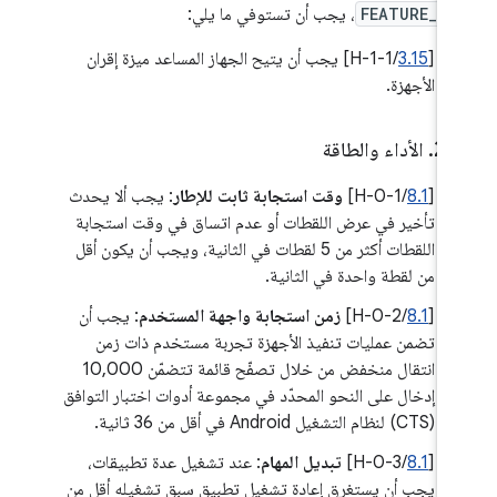
FEATURE_WI
، يجب أن تستوفي ما يلي:
[
3.15
/H-1-1] يجب أن يتيح الجهاز المساعد ميزة إقران
الأجهزة.
.
‫2
.
الأداء والطاقة
‫[
8.1
/H-0-1]
وقت استجابة ثابت للإطار
: يجب ألا يحدث
تأخير في عرض اللقطات أو عدم اتساق في وقت استجابة
اللقطات أكثر من 5 لقطات في الثانية، ويجب أن يكون أقل
من لقطة واحدة في الثانية.
[
8.1
/H-0-2]
زمن استجابة واجهة المستخدم
: يجب أن
تضمن عمليات تنفيذ الأجهزة تجربة مستخدم ذات زمن
انتقال منخفض من خلال تصفّح قائمة تتضمّن 10,000
إدخال على النحو المحدّد في مجموعة أدوات اختبار التوافق
(CTS) لنظام التشغيل Android في أقل من 36 ثانية.
‫[
8.1
/H-0-3]
تبديل المهام
: عند تشغيل عدة تطبيقات،
يجب أن يستغرق إعادة تشغيل تطبيق سبق تشغيله أقل من