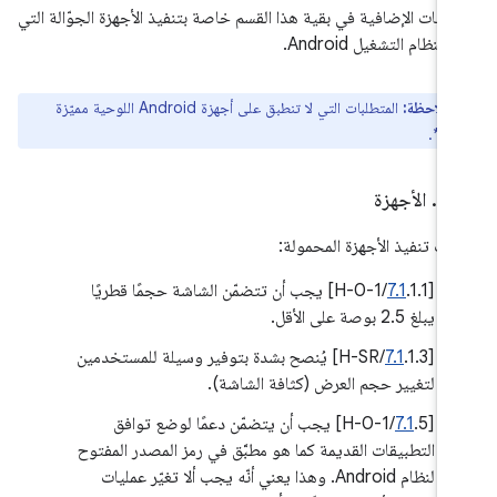
تطلبات الإضافية في بقية هذا القسم خاصة بتنفيذ الأجهزة الجوّالة التي
 بنظام التشغيل Android.
ملاحظة:
المتطلبات التي لا تنطبق على أجهزة Android اللوحية مميّزة
مة *.
.
2
.
الأجهزة
يات تنفيذ الأجهزة المحمولة:
‫[
7.1
.1.1/H-0-1] يجب أن تتضمّن الشاشة حجمًا قطريًا
يبلغ 2.5 بوصة على الأقل.
[
7.1
.1.3/H-SR] يُنصح بشدة بتوفير وسيلة للمستخدمين
لتغيير حجم العرض (كثافة الشاشة).
‫[
7.1
.5/H-0-1] يجب أن يتضمّن دعمًا لوضع توافق
التطبيقات القديمة كما هو مطبَّق في رمز المصدر المفتوح
لنظام Android. وهذا يعني أنّه يجب ألا تغيّر عمليات