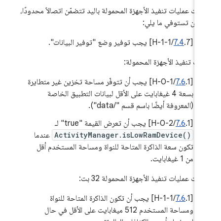
 كانت عمليات تنفيذ الأجهزة المحمولة باليد تتضمّن اتصالاً محدودًا،
 أن تستوفي ما يلي:
[
.7/H-1-1] يجب توفير وضع "توفير البيانات".
7.4
يات تنفيذ الأجهزة المحمولة:
‫[
7.6
.1/H-0-1] يجب أن تتوفّر مساحة تخزين غير متطايرة
بسعة 4 غيغابايت على الأقل لبيانات التطبيق الخاصة
(المعروفة أيضًا باسم قسم "/data").
‫[
.1/H-0-2] يجب أن تعرض القيمة "true" لـ
7.6
ActivityManager.isLowRamDevice()
عندما
تكون سعة الذاكرة المتاحة للنواة ومساحة المستخدم أقل
من 1 غيغابايت.
كانت عمليات تنفيذ الأجهزة المحمولة 32 بت:
‫[
7.6
.1/H-1-1] يجب أن تكون الذاكرة المتاحة للنواة
ومساحة المستخدم 512 ميغابايت على الأقل في حال