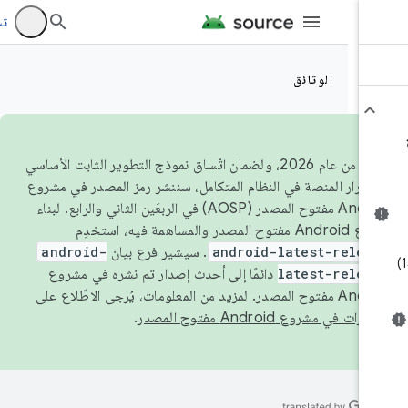
تسجيل 
الوثائق
اعتبارًا من عام 2026، ولضمان اتّساق نموذج التطوير الثابت الأساسي
تقرار المنصة في النظام المتكامل، سننشر رمز المصدر في مشروع
Android مفتوح المصدر (AOSP) في الربعَين الثاني والرابع. لبناء
ح المصدر والمساهمة فيه، استخدِم
android-latest-relea
. سيشير فرع بيان
android-
latest-relea
دائمًا إلى أحدث إصدار تم نشره في مشروع
صدر. لمزيد من المعلومات، يُرجى الاطّلاع على
رات في مشروع Android مفتوح المصدر
.