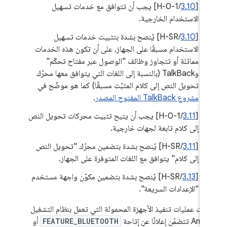
[
3.10
/H-0-1] يجب أن تتوافق مع خدمات تسهيل
الاستخدام الخارجية.
[
3.10
/H-SR] يُنصح بشدة بتثبيت خدمات تسهيل
الاستخدام مسبقًا على الجهاز، على أن تكون هذه الخدمات
مماثلة أو تتجاوز وظائف "الوصول عبر مفتاح تحكّم"
وTalkBack (بالنسبة إلى اللغات التي يتوافق معها محرّك
تحويل النص إلى كلام المثبّت مسبقًا) كما هو موضّح في
مشروع TalkBack المفتوح المصدر
.
[
3.11
/H-0-1] يجب أن يتيح تثبيت محركات تحويل النص
إلى كلام تابعة لجهات خارجية.
[
3.11
/H-SR] يُنصح بشدة بتضمين محرّك "تحويل النص
إلى كلام" يتوافق مع اللغات المتوفرة على الجهاز.
[
3.13
/H-SR] يُنصح بشدة بتضمين مكوّن واجهة مستخدم
"الإعدادات السريعة".
 كانت عمليات تنفيذ الأجهزة المحمولة التي تعمل بنظام التشغيل
ضمّن إعلانًا عن إتاحة
FEATURE_BLUETOOTH
أو