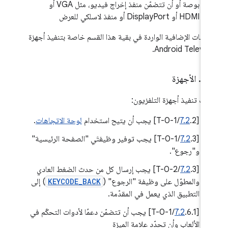
بوصة أو أن تتضمّن منفذ إخراج فيديو، مثل VGA أو
HDMI أو DisplayPort أو منفذ لاسلكي للعرض
تطلبات الإضافية الواردة في بقية هذا القسم خاصة بتنفيذ أجهزة
Android Televisi
.
‫1
.
الأجهزة
يات تنفيذ أجهزة التلفزيون:
[
.2/T-0-1] يجب أن يتيح استخدام
7.2
لوحة الاتجاهات
.
[
7.2
.3/T-0-1] يجب توفير وظيفتَي "الصفحة الرئيسية"
و"رجوع".
[
7.2
.3/T-0-2] يجب إرسال كل من حدث الضغط العادي
والمطوّل على وظيفة "الرجوع" (
KEYCODE_BACK
) إلى
التطبيق الذي يعمل في المقدّمة.
[
7.2
.6.1/T-0-1] يجب أن تتضمّن دعمًا لأدوات التحكّم في
الألعاب وأن تحدّد علامة الميزة