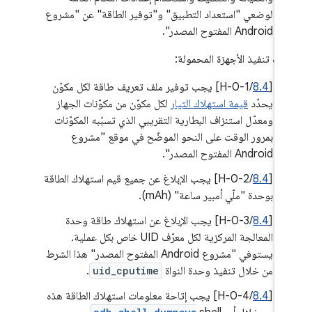
لوضعي "استعداد التطبيق" و"توفير الطاقة" عن "مشروع
Android المفتوح المصدر".
يات تنفيذ الأجهزة المحمولة:
‫[
8.4
/H-0-1] يجب توفير ملف تعريف طاقة لكل مكوّن
يحدّد
قيمة استهلاك التيار
لكل مكوّن من مكوّنات الجهاز
ومعدّل استنزاف البطارية التقريبي الذي تسبّبه المكوّنات
بمرور الوقت على النحو الموضّح في موقع "مشروع
Android المفتوح المصدر".
[
8.4
/H-0-2] يجب الإبلاغ عن جميع قيم استهلاك الطاقة
بوحدة "ملّي أمبير ساعة" (mAh).
[
8.4
/H-0-3] يجب الإبلاغ عن استهلاك طاقة وحدة
المعالجة المركزية لكل معرّف UID خاص بكل عملية.
يستوفي "مشروع Android المفتوح المصدر" هذا الشرط
من خلال تنفيذ وحدة النواة
uid_cputime
.
[
8.4
/H-0-4] يجب إتاحة معلومات استهلاك الطاقة هذه