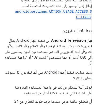
S
وتوفير آلية يمكن للمستخدم الوصول إليها لمنح أو
إبطال إذن الوصول إلى هذه التطبيقات استجابةً لطلب
android.settings.ACTION_USAGE_ACCESS_S
.
ETTINGS
‫
.
متطلبات التلفزيون
ر
جهاز Android Television
إلى تنفيذ جهاز Android يمثّل
هة ترفيهية لاستهلاك الوسائط الرقمية و/أو الأفلام و/أو الألعاب و/أو
طبيقات و/أو البث التلفزيوني المباشر للمستخدمين الذين يجلسون على
د حوالي ثلاثة أمتار (واجهة مستخدم "الاسترخاء" أو "واجهة مستخدم
يتم تصنيف عمليات تنفيذ أجهزة Android على أنّها تلفزيون إذا استوفت
 المعايير التالية:
توفير آلية للتحكّم عن بُعد في واجهة المستخدم المعروضة
على الشاشة التي قد تبعد ثلاثة أمتار عن المستخدم
أن تتضمّن شاشة عرض مدمجة يزيد طولها القطري عن 24