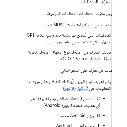
.
‫1
.
معرّف المتطلبات
 تعيين معرّف المتطلبات للمتطلبات الإلزامية.
يتم تعيين المعرّف لمتطلبات MUST فقط.
المتطلبات التي يُنصح بها بشدة يتم وضع علامة [SR]
عليها، ولكن لا يتم تعيين رقم تعريف لها.
يتألف المعرّف من : معرّف نوع الجهاز - معرّف الحالة -
معرّف المتطلبات (مثلاً C-0-1).
 تحديد كل معرّف على النحو التالي:
رقم تعريف نوع الجهاز (يمكنك الاطّلاع على مزيد من
المعلومات في
2. أنواع الأجهزة
C: أساسي (المتطلبات التي يتم تطبيقها على
أي عمليات تنفيذ لأجهزة Android)
H: جهاز Android محمول
T: جهاز تلفزيون Android