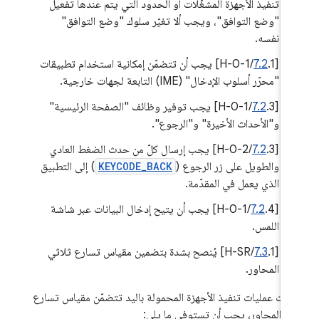
تنفيذ الأجهزة المشغّلات أو الحدود التي يتم عندها تفعيل
"وضع التوافق"، ويجب ألا تغيّر سلوك "وضع التوافق"
نفسه.
[
7.2
.1/H-0-1] يجب أن تتضمّن إمكانية استخدام تطبيقات
"محرّر أسلوب الإدخال" (IME) التابعة لجهات خارجية.
[
7.2
.3/H-0-1] يجب توفير وظائف "الصفحة الرئيسية"
و"الأحداث الأخيرة" و"الرجوع".
[
7.2
.3/H-0-2] يجب إرسال كلّ من حدث الضغط العادي
والطويل على زر الرجوع (
KEYCODE_BACK
) إلى التطبيق
الذي يعمل في المقدّمة.
‫[
7.2
.4/H-0-1] يجب أن يتيح إدخال البيانات عبر شاشة
اللمس.
[
7.3
.1/H-SR] يُنصح بشدة بتضمين مقياس تسارع ثلاثي
المحاور.
 كانت عمليات تنفيذ الأجهزة المحمولة باليد تتضمّن مقياس تسارع
ثي المحاور، يجب أن تستوفي ما يلي: