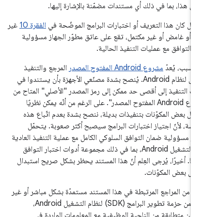
وافق هذا، بما في ذلك أي مستندات مضمّنة بالإشارة إليها.
حال كان هذا التعريف أو اختبارات البرامج الموضّحة في
الفقرة 10
غير
ح أو غامض أو غير مكتمل، تقع على عاتق مطوّر الجهاز مسؤولية
ن التوافق مع عمليات التنفيذ الحالية.
 السبب، يُعدّ
مشروع Android المفتوح المصدر
المرجع والتنفيذ
المفضّل لنظام Android. يُنصح بشدة مصنّعي الأجهزة بأن يستندوا في
يات التنفيذ إلى أقصى حد ممكن إلى رمز المصدر "الأصلي" المتاح من
"مشروع Android المفتوح المصدر". على الرغم من أنّه يمكن نظريًا
بدال بعض المكوّنات بتنفيذات بديلة، ننصح بشدة بعدم اتّباع هذه
مارسة، لأنّ اجتياز اختبارات البرامج سيصبح أكثر صعوبة. يتحمّل
طوّر مسؤولية ضمان التوافق السلوكي الكامل مع عملية التنفيذ العادية
لنظام التشغيل Android، بما في ذلك مجموعة أدوات اختبار التوافق
رها. أخيرًا، يُرجى العِلم أنّ هذا المستند يحظر بشكل صريح استبدال
ديل بعض المكوّنات.
ديد من المراجع المرتبطة في هذا المستند مستمدّة بشكل مباشر أو غير
مباشر من حزمة تطوير البرامج (SDK) لنظام التشغيل Android،
كون متطابقة من الناحية الوظيفية مع المعلومات الواردة في