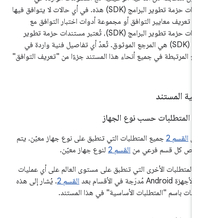
مستندات حزمة تطوير البرامج (SDK) هذه. في أي حالات لا يتوافق فيها
ند تعريف معايير التوافق أو مجموعة أدوات اختبار التوافق مع
مستندات حزمة تطوير البرامج (SDK)، تُعتبر مستندات حزمة تطوير
البرامج (SDK) هي المرجع الموثوق. تُعدّ أي تفاصيل فنية واردة في
راجع المرتبطة في جميع أنحاء هذا المستند جزءًا من "تعريف التوافق"
.
.
‫1
.
المتطلبات حسب نوع الجهاز
مّن
القسم 2
جميع المتطلبات التي تنطبق على نوع جهاز معيّن. يتم
يص كل قسم فرعي من
القسم 2
لنوع جهاز معيّن.
ع المتطلبات الأخرى التي تنطبق على مستوى العالم على أي عمليات
زة Android مُدرَجة في الأقسام بعد
القسم 2
. يُشار إلى هذه
تطلبات باسم "المتطلبات الأساسية" في هذا المستند.