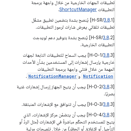
تطبيقات الجهات الخارجية من خلال واجهة برمجة
التطبيقات
ShortcutManager
.
‫[
3.8
.1/H-SR] يُنصح بشدة بتضمين تطبيق مشغّل
تطبيقات تلقائي يعرض شارات لرموز التطبيقات.
[
3.8
.2/H-SR] يُنصح بشدة بتوفير دعم لويدجت
التطبيقات الخارجية.
[
3.8
.3/H-0-1] يجب السماح للتطبيقات التابعة لجهات
خارجية بإرسال إشعارات إلى المستخدمين بشأن الأحداث
المهمة من خلال فئتَي واجهة برمجة التطبيقات
Notification
و
NotificationManager
.
‫[
3.8
.3/H-0-2] يجب أن يتيح الجهاز إرسال إشعارات غنية
بصريًا.
[
.3/H-0-3] يجب أن تتوافق مع الإشعارات المنبثقة.
3.8
[
3.8
.3/H-0-4] يجب أن يتضمّن مركز الإشعارات، الذي
يتيح للمستخدم التحكّم مباشرةً في الإشعارات (مثل الردّ أو
التأجيل أو الإغلاق أو الحظر) من خلال تلميحات مرئية