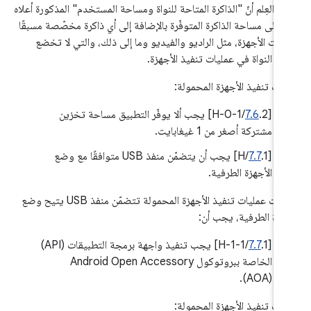
جى العِلم أنّ "الذاكرة المتاحة للنواة ومساحة المستخدم" المذكورة أعلاه
ر إلى مساحة الذاكرة المتوفّرة بالإضافة إلى أي ذاكرة مخصّصة مسبقًا
وّنات الأجهزة، مثل الراديو والفيديو وما إلى ذلك، والتي لا تخضع
كّم النواة في عمليات تنفيذ الأجهزة.
يات تنفيذ الأجهزة المحمولة:
[
7.6
.2/H-0-1] يجب ألا يوفّر التطبيق مساحة تخزين
مشتركة أصغر من 1 غيغابايت.
[
7.7
.1/H] يجب أن يتضمّن منفذ USB متوافقًا مع وضع
الأجهزة الطرفية.
إذا كانت عمليات تنفيذ الأجهزة المحمولة تتضمّن منفذ USB يتيح وضع
جهزة الطرفية، يجب أن:
[
7.7
.1/H-1-1] يجب تنفيذ واجهة برمجة التطبيقات (API)
الخاصة ببروتوكول Android Open Accessory
(AOA).
يات تنفيذ الأجهزة المحمولة: