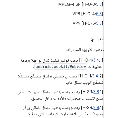
/H-0-3] MPEG-4 SP
5.3
‫[
/H-0-4] VP8
5.3
[
/H-0-5] VP9
5.3
‫[
.
2
.
برامج
يات تنفيذ الأجهزة المحمولة:
[
3.4
.1/H-0-1] يجب توفير تنفيذ كامل لواجهة برمجة
التطبيقات
android.webkit.Webview
.
‫[
3.4
.2/H-0-1] يجب أن يتضمّن تطبيق متصفّح مستقلًا
لتصفّح الويب بشكل عام.
[
3.8
.1/H-SR] يُنصح بشدة بتنفيذ مشغّل تطبيقات تلقائي
يتيح تثبيت الاختصارات والأدوات داخل التطبيق.
[
3.8
.1/H-SR] يُنصح بشدة بتنفيذ مشغّل تلقائي يوفّر
وصولاً سريعًا إلى الاختصارات الإضافية التي توفّرها