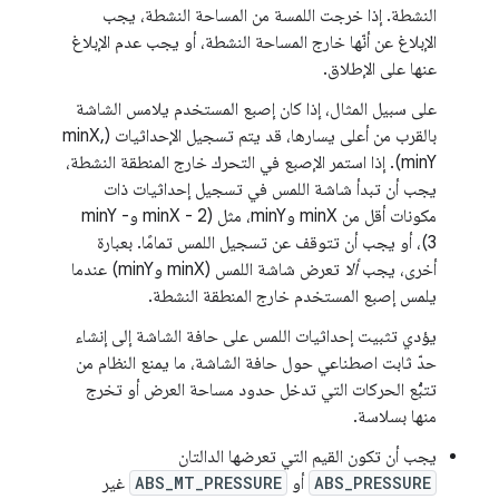
النشطة. إذا خرجت اللمسة من المساحة النشطة، يجب
الإبلاغ عن أنّها خارج المساحة النشطة، أو يجب عدم الإبلاغ
عنها على الإطلاق.
على سبيل المثال، إذا كان إصبع المستخدم يلامس الشاشة
بالقرب من أعلى يسارها، قد يتم تسجيل الإحداثيات (minX,
minY). إذا استمر الإصبع في التحرك خارج المنطقة النشطة،
يجب أن تبدأ شاشة اللمس في تسجيل إحداثيات ذات
مكونات أقل من minX وminY، مثل (minX - 2 وminY -
3)، أو يجب أن تتوقف عن تسجيل اللمس تمامًا. بعبارة
أخرى، يجب
ألا
تعرض شاشة اللمس (minX وminY) عندما
يلمس إصبع المستخدم خارج المنطقة النشطة.
يؤدي تثبيت إحداثيات اللمس على حافة الشاشة إلى إنشاء
حدّ ثابت اصطناعي حول حافة الشاشة، ما يمنع النظام من
تتبُّع الحركات التي تدخل حدود مساحة العرض أو تخرج
منها بسلاسة.
يجب أن تكون القيم التي تعرضها الدالتان
ABS_PRESSURE
أو
ABS_MT_PRESSURE
غير