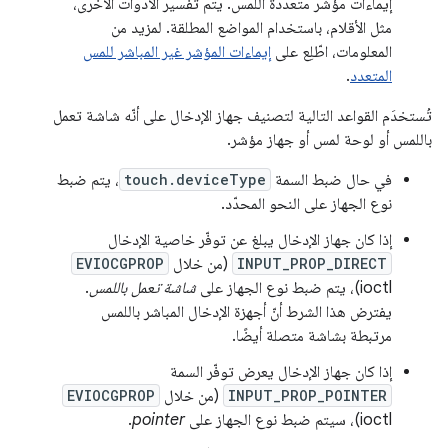
إيماءات مؤشر متعددة اللمس. يتم تفسير الأدوات الأخرى،
مثل الأقلام، باستخدام المواضع المطلقة. لمزيد من
المعلومات، اطّلِع على
إيماءات المؤشر غير المباشر للمس
المتعدد
.
تُستخدَم القواعد التالية لتصنيف جهاز الإدخال على أنّه شاشة تعمل
باللمس أو لوحة لمس أو جهاز مؤشر.
في حال ضبط السمة
touch.deviceType
، يتم ضبط
نوع الجهاز على النحو المحدّد.
إذا كان جهاز الإدخال يبلغ عن توفّر خاصية الإدخال
INPUT_PROP_DIRECT
(من خلال
EVIOCGPROP
ioctl)، يتم ضبط نوع الجهاز على
شاشة تعمل باللمس
.
يفترض هذا الشرط أنّ أجهزة الإدخال المباشر باللمس
مرتبطة بشاشة متصلة أيضًا.
إذا كان جهاز الإدخال يعرض توفّر السمة
INPUT_PROP_POINTER
(من خلال
EVIOCGPROP
ioctl)، سيتم ضبط نوع الجهاز على
pointer
.