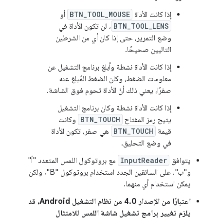
إذا كانت الأداة
BTN_TOOL_MOUSE
أو
BTN_TOOL_LENS
، لن تكون الأداة في
وضع التمرير، حتى إذا كان أي من الشرطين
التاليين صحيحًا.
إذا كانت الأداة نشطة وأبلغ برنامج التشغيل عن
معلومات الضغط، وكان الضغط المُبلغ عنه
صفرًا، يعني ذلك أنّ الأداة تحوم فوق الشاشة.
إذا كانت الأداة نشطة وكان برنامج التشغيل
يتيح رمز المفتاح
BTN_TOUCH
وكانت
قيمة
BTN_TOUCH
هي صفر، تكون الأداة
في وضع التحليق.
يتوافق
InputReader
مع بروتوكول اللمس المتعدد "أ"
و"ب". على السائقين الجدد استخدام بروتوكول "B"، ولكن
يمكن استخدام أي منهما.
اعتبارًا من الإصدار 4.0 من نظام التشغيل Android، قد
يلزم تغيير برامج تشغيل شاشة اللمس للامتثال