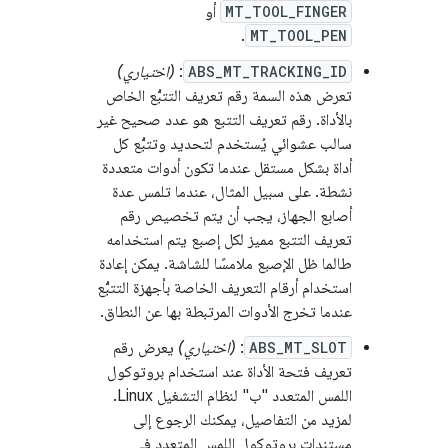
MT_TOOL_FINGER
أو
.
MT_TOOL_PEN
ABS_MT_TRACKING_ID
:
(اختياري)
تعرض هذه السمة رقم تعريف التتبُّع الخاص
بالأداة. رقم تعريف التتبع هو عدد صحيح غير
سالب عشوائي يُستخدم لتحديد وتتبُّع كل
أداة بشكل مستقل عندما تكون أدوات متعددة
نشطة. على سبيل المثال، عندما تلمس عدة
أصابع الجهاز، يجب أن يتم تخصيص رقم
تعريف التتبع مميز لكل إصبع يتم استخدامه
طالما ظل الإصبع ملامسًا للشاشة. يمكن إعادة
استخدام أرقام التعريف الخاصة بأجهزة التتبُّع
عندما تخرج الأدوات المرتبطة بها عن النطاق.
ABS_MT_SLOT
:
(اختياري)
يعرض رقم
تعريف فتحة الأداة عند استخدام بروتوكول
اللمس المتعدد "ب" لنظام التشغيل Linux.
لمزيد من التفاصيل، يمكنك الرجوع إلى
مستندات بروتوكول اللمس المتعدد في