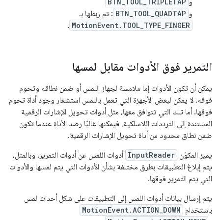
و
BTN_TOOL_TRIPLETAP
و
BTN_TOOL_QUADTAP
: تم ربطها بـ
.
MotionEvent.TOOL_TYPE_FINGER
التمرير فوق الأدوات مقابل لمسها
يمكن أن تكون الأدوات إما ملامسة لجهاز اللمس أو ضمن نطاقه وتحوم
فوقه. لا يمكن لبعض الأجهزة التي تعمل باللمس استشعار وجود أداة تحوم
فوقها. أما تلك التي تتوافق معها، مثل أدوات تحويل الإشارات الرقمية
المستندة إلى الترددات اللاسلكية، فيمكنها غالبًا رصد الأداة عندما تكون
ضمن نطاق محدود من أداة تحويل الإشارات الرقمية.
يميز المكوّن
InputReader
أدوات اللمس عن أدوات التمرير. وبالمثل،
يتم إبلاغ التطبيقات بطرق مختلفة بشأن الأدوات التي يتم لمسها والأدوات
التي يتم التمرير فوقها.
يتم إرسال بيانات أدوات اللمس إلى التطبيقات على شكل أحداث لمس
باستخدام
MotionEvent.ACTION_DOWN