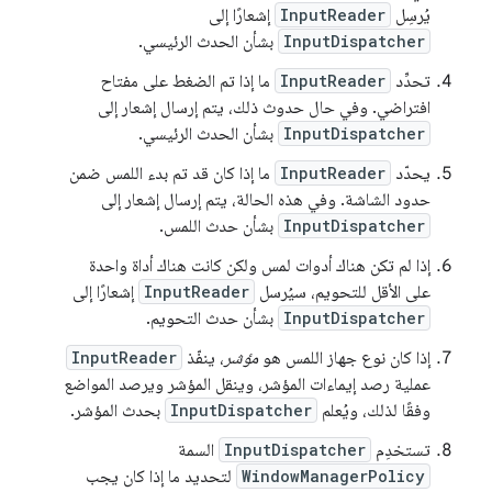
يُرسِل
InputReader
إشعارًا إلى
InputDispatcher
بشأن الحدث الرئيسي.
تحدِّد
InputReader
ما إذا تم الضغط على مفتاح
افتراضي. وفي حال حدوث ذلك، يتم إرسال إشعار إلى
InputDispatcher
بشأن الحدث الرئيسي.
يحدّد
InputReader
ما إذا كان قد تم بدء اللمس ضمن
حدود الشاشة. وفي هذه الحالة، يتم إرسال إشعار إلى
InputDispatcher
بشأن حدث اللمس.
إذا لم تكن هناك أدوات لمس ولكن كانت هناك أداة واحدة
على الأقل للتحويم، سيُرسل
InputReader
إشعارًا إلى
InputDispatcher
بشأن حدث التحويم.
إذا كان نوع جهاز اللمس هو
مؤشر
، ينفّذ
InputReader
عملية رصد إيماءات المؤشر، وينقل المؤشر ويرصد المواضع
وفقًا لذلك، ويُعلم
InputDispatcher
بحدث المؤشر.
تستخدِم
InputDispatcher
السمة
WindowManagerPolicy
لتحديد ما إذا كان يجب