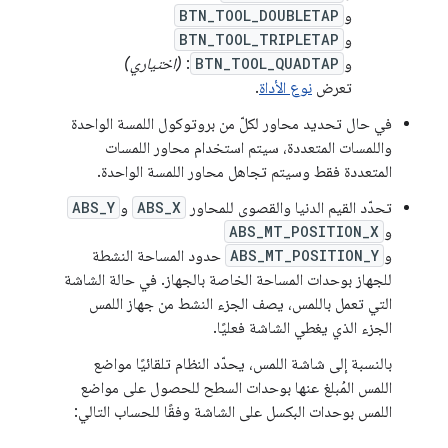
و
BTN_TOOL_DOUBLETAP
و
BTN_TOOL_TRIPLETAP
و
BTN_TOOL_QUADTAP
:
(اختياري)
تعرض
نوع الأداة
.
في حال تحديد محاور لكلّ من بروتوكول اللمسة الواحدة
واللمسات المتعددة، سيتم استخدام محاور اللمسات
المتعددة فقط وسيتم تجاهل محاور اللمسة الواحدة.
تحدّد القيم الدنيا والقصوى للمحاور
ABS_X
و
ABS_Y
و
ABS_MT_POSITION_X
و
ABS_MT_POSITION_Y
حدود المساحة النشطة
للجهاز بوحدات المساحة الخاصة بالجهاز. في حالة الشاشة
التي تعمل باللمس، يصف الجزء النشط من جهاز اللمس
الجزء الذي يغطي الشاشة فعليًا.
بالنسبة إلى شاشة اللمس، يحدّد النظام تلقائيًا مواضع
اللمس المُبلغ عنها بوحدات السطح للحصول على مواضع
اللمس بوحدات البكسل على الشاشة وفقًا للحساب التالي: