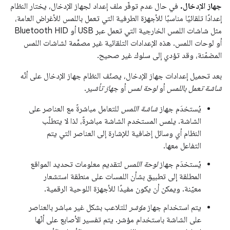
جهاز الإدخال.
في حال عدم توفّر ملف إعداد لجهاز الإدخال، يختار النظام
إعدادًا تلقائيًا مناسبًا للأجهزة الطرفية التي تعمل باللمس للأغراض العامة،
مثل شاشات اللمس الخارجية التي تعمل عبر USB أو Bluetooth HID
أو لوحات اللمس. هذه الإعدادات التلقائية غير مصمَّمة لشاشات اللمس
المضمّنة، وقد تؤدي إلى سلوك غير صحيح.
بعد تحميل إعدادات جهاز الإدخال، يصنّف النظام جهاز الإدخال على أنّه
شاشة تعمل باللمس
أو
لوحة لمس
أو
جهاز تأشير
.
يُستخدَم جهاز
شاشة اللمس
للتعامل مباشرةً مع العناصر على
الشاشة. يلمس المستخدم الشاشة مباشرةً، لذا لا يتطلّب
النظام أي وسائل إضافية للإشارة إلى العناصر التي يتم
التفاعل معها.
يُستخدَم جهاز
لوحة اللمس
لتقديم معلومات تحديد المواقع
المطلقة إلى تطبيق بشأن اللمسات على منطقة استشعار
معيّنة. ويمكن أن يكون مفيدًا للأجهزة اللوحية الرقمية.
يتم استخدام جهاز
مؤشر
للتلاعب بشكل غير مباشر بالعناصر
على الشاشة باستخدام مؤشر. يتم تفسير الأصابع على أنّها