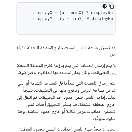
    displayX = (x - minX) * displayWidth / (m
    displayY = (y - minY) * displayHeight / (
قد تسجّل شاشة اللمس لمسات خارج المنطقة النشطة المُبلَغ
عنها.
لا يتم إرسال اللمسات التي يتم بدؤها خارج المنطقة النشطة
إلى التطبيقات، ولكن يمكن استخدامها للمفاتيح الافتراضية.
يتم إرسال اللمسات التي تبدأ داخل المساحة النشطة أو التي
تدخل مساحة العرض وتخرج منها إلى التطبيقات. نتيجةً
لذلك، إذا بدأ اللمس ضمن حدود أحد التطبيقات ثم انتقل إلى
خارج المنطقة النشطة، قد يتلقّى التطبيق أحداث لمس
تتضمّن إحداثيات عرض سالبة أو خارج حدود الشاشة. وهذا
سلوك متوقّع.
يجب ألا يحدّ جهاز اللمس إحداثيات اللمس بحدود المنطقة