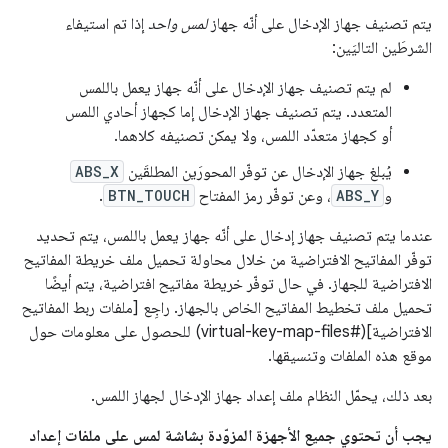
يتم تصنيف جهاز الإدخال على أنّه جهاز
لمس واحد
إذا تم استيفاء
الشرطَين التاليَين:
لم يتم تصنيف جهاز الإدخال على أنّه جهاز يعمل باللمس
المتعدد. يتم تصنيف جهاز الإدخال إما كجهاز أحادي اللمس
أو كجهاز متعدّد اللمس، ولا يمكن تصنيفه كلاهما.
يُبلغ جهاز الإدخال عن توفّر المحورَين المطلقَين
ABS_X
و
ABS_Y
، وعن توفّر رمز المفتاح
BTN_TOUCH
.
عندما يتم تصنيف جهاز إدخال على أنّه جهاز يعمل باللمس، يتم تحديد
توفّر المفاتيح الافتراضية من خلال محاولة تحميل ملف خريطة المفاتيح
الافتراضية للجهاز. في حال توفّر خريطة مفاتيح افتراضية، يتم أيضًا
تحميل ملف تخطيط المفاتيح الخاص بالجهاز. راجِع [ملفات ربط المفاتيح
الافتراضية](#virtual-key-map-files) للحصول على معلومات حول
موقع هذه الملفات وتنسيقها.
بعد ذلك، يحمّل النظام ملف إعداد جهاز الإدخال لجهاز اللمس.
يجب أن تحتوي جميع الأجهزة المزوّدة بشاشة لمس على ملفات إعداد