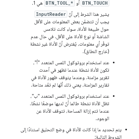
BTN_TOUCH
أو
BTN_TOOL_*
هي 1.
يشير هذا الشرط إلى أنّ
InputReader
يجب أن تتضمّن بعض المعلومات على الأقل
حول طبيعة الأداة، سواء كانت تلامس
الشاشة أو نوع الأداة على الأقل. في حال عدم
توفّر أي معلومات، يُفترض أنّ الأداة غير نشطة
(خارج النطاق).
عند استخدام بروتوكول اللمس المتعدد "أ"،
تكون الأداة نشطة عندما تظهر في أحدث
تقرير مزامنة. وعندما يتوقف ظهور الأداة في
تقارير المزامنة، يعني ذلك أنّها لم تعُد متاحة.
عند استخدام بروتوكول اللمس المتعدد "ب"،
تظل الأداة نشطة طالما أنّ لديها موضعًا نشطًا.
عندما تتم إزالة المساحة، تتوقف الأداة عن
الوجود.
يتم تحديد ما إذا كانت الأداة في وضع التحليق استنادًا إلى
الشروط التالية: