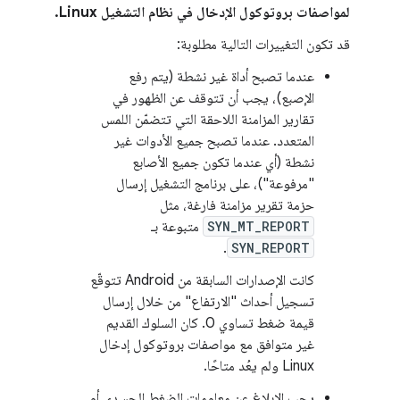
لمواصفات بروتوكول الإدخال في نظام التشغيل Linux.
قد تكون التغييرات التالية مطلوبة:
عندما تصبح أداة غير نشطة (يتم رفع
الإصبع)، يجب أن تتوقف عن الظهور في
تقارير المزامنة اللاحقة التي تتضمّن اللمس
المتعدد. عندما تصبح جميع الأدوات غير
نشطة (أي عندما تكون جميع الأصابع
"مرفوعة")، على برنامج التشغيل إرسال
حزمة تقرير مزامنة فارغة، مثل
SYN_MT_REPORT
متبوعة بـ
.
SYN_REPORT
كانت الإصدارات السابقة من Android تتوقّع
تسجيل أحداث "الارتفاع" من خلال إرسال
قيمة ضغط تساوي 0. كان السلوك القديم
غير متوافق مع مواصفات بروتوكول إدخال
Linux ولم يعُد متاحًا.
يجب الإبلاغ عن معلومات الضغط الجسدي أو