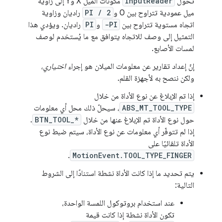
تحوّل
InputReader
مكوّنات الميل X وY إلى زاوية
ميل عمودية تتراوح بين 0 و
PI / 2
راديان وزاوية
اتجاه مستوية تتراوح بين
-PI
و
PI
راديان. ويؤدي هذا
التمثيل إلى وصف للاتجاه يتوافق مع ما يُستخدم لوصف
لمسات الأصابع.
إنّ إعداد تقارير عن معلومات الميلان هو إجراء
اختياري
،
ولكن ننصح به لأجهزة القلم.
إذا تم الإبلاغ عن نوع الأداة من خلال
ABS_MT_TOOL_TYPE
، سيحلّ ذلك محل أي معلومات
حول نوع الأداة تم الإبلاغ عنها من خلال
BTN_TOOL_*
.
إذا لم تتوفّر أي معلومات عن نوع الأداة، سيتم ضبط نوع
الأداة تلقائيًا على
.
MotionEvent.TOOL_TYPE_FINGER
يتم تحديد ما إذا كانت الأداة نشطة استنادًا إلى الشروط
التالية:
عند استخدام بروتوكول اللمسة الواحدة،
تكون الأداة نشطة إذا كانت قيمة