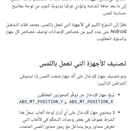
إلى ما بعد حافة الشاشة وتؤدي غرضًا مزدوجًا كجزء من لوحة مفاتيح
حساسة للمس.
نظرًا إلى التنوّع الكبير في الأجهزة التي تعمل باللمس، يعتمد نظام التشغيل
Android على عدد كبير من خصائص الإعدادات لوصف خصائص كل جهاز
والسلوك المطلوب.
تصنيف الأجهزة التي تعمل باللمس
يتم تصنيف جهاز الإدخال على أنّه جهاز
متعدد اللمس
إذا استوفى
الشرطَين التاليَين:
يُبلغ جهاز الإدخال عن توفّر المحورَين المطلقَين
ABS_MT_POSITION_X
و
ABS_MT_POSITION_Y
.
لا يحتوي جهاز الإدخال على أي أزرار لوحة ألعاب. يحلّ هذا
الشرط غموضًا في بعض وحدات التحكّم في الألعاب التي
تعرض محاور برمز يتداخل مع رموز محاور اللمس المتعدد.