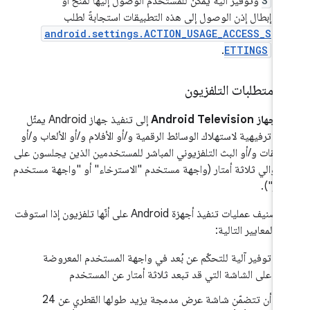
S
وتوفير آلية يمكن للمستخدم الوصول إليها لمنح أو
إبطال إذن الوصول إلى هذه التطبيقات استجابةً لطلب
android.settings.ACTION_USAGE_ACCESS_S
.
ETTINGS
‫
.
متطلبات التلفزيون
ر
جهاز Android Television
إلى تنفيذ جهاز Android يمثّل
هة ترفيهية لاستهلاك الوسائط الرقمية و/أو الأفلام و/أو الألعاب و/أو
طبيقات و/أو البث التلفزيوني المباشر للمستخدمين الذين يجلسون على
د حوالي ثلاثة أمتار (واجهة مستخدم "الاسترخاء" أو "واجهة مستخدم
يتم تصنيف عمليات تنفيذ أجهزة Android على أنّها تلفزيون إذا استوفت
 المعايير التالية:
توفير آلية للتحكّم عن بُعد في واجهة المستخدم المعروضة
على الشاشة التي قد تبعد ثلاثة أمتار عن المستخدم
أن تتضمّن شاشة عرض مدمجة يزيد طولها القطري عن 24