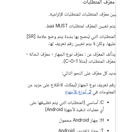
.
‫1
.
معرّف المتطلبات
 تعيين معرّف المتطلبات للمتطلبات الإلزامية.
يتم تعيين المعرّف لمتطلبات MUST فقط.
المتطلبات التي يُنصح بها بشدة يتم وضع علامة [SR]
عليها، ولكن لا يتم تعيين رقم تعريف لها.
يتألف المعرّف من : معرّف نوع الجهاز - معرّف الحالة -
معرّف المتطلبات (مثلاً C-0-1).
 تحديد كل معرّف على النحو التالي:
رقم تعريف نوع الجهاز (يمكنك الاطّلاع على مزيد من
المعلومات في
2. أنواع الأجهزة
C: أساسي (المتطلبات التي يتم تطبيقها على
أي عمليات تنفيذ لأجهزة Android)
H: جهاز Android محمول
T: جهاز تلفزيون Android