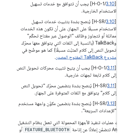
[
3.10
/H-0-1] يجب أن تتوافق مع خدمات تسهيل
الاستخدام الخارجية.
[
3.10
/H-SR] يُنصح بشدة بتثبيت خدمات تسهيل
الاستخدام مسبقًا على الجهاز، على أن تكون هذه الخدمات
مماثلة أو تتجاوز وظائف "الوصول عبر مفتاح تحكّم"
وTalkBack (بالنسبة إلى اللغات التي يتوافق معها محرّك
تحويل النص إلى كلام المثبّت مسبقًا) كما هو موضّح في
مشروع TalkBack المفتوح المصدر
.
[
3.11
/H-0-1] يجب أن يتيح تثبيت محركات تحويل النص
إلى كلام تابعة لجهات خارجية.
[
3.11
/H-SR] يُنصح بشدة بتضمين محرّك "تحويل النص
إلى كلام" يتوافق مع اللغات المتوفرة على الجهاز.
[
3.13
/H-SR] يُنصح بشدة بتضمين مكوّن واجهة مستخدم
"الإعدادات السريعة".
 كانت عمليات تنفيذ الأجهزة المحمولة التي تعمل بنظام التشغيل
ضمّن إعلانًا عن إتاحة
FEATURE_BLUETOOTH
أو