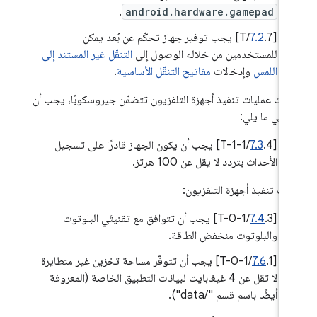
.
android.hardware.gamepad
[
7.2
.7/T] يجب توفير جهاز تحكّم عن بُعد يمكن
للمستخدمين من خلاله الوصول إلى
التنقّل غير المستند إلى
اللمس
وإدخالات
مفاتيح التنقّل الأساسية
.
 كانت عمليات تنفيذ أجهزة التلفزيون تتضمّن جيروسكوبًا، يجب أن
وفي ما يلي:
[
7.3
.4/T-1-1] يجب أن يكون الجهاز قادرًا على تسجيل
الأحداث بتردد لا يقل عن 100 هرتز.
يات تنفيذ أجهزة التلفزيون:
[
7.4
.3/T-0-1] يجب أن تتوافق مع تقنيتَي البلوتوث
والبلوتوث منخفض الطاقة.
‫[
7.6
.1/T-0-1] يجب أن تتوفّر مساحة تخزين غير متطايرة
لا تقل عن 4 غيغابايت لبيانات التطبيق الخاصة (المعروفة
أيضًا باسم قسم "/data").