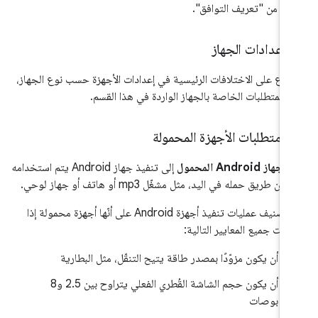
خرى من "تعريف التوافق".
‫
طّلاع على الاختلافات الرئيسية في إعدادات الأجهزة حسب نوع الجهاز،
ِع المتطلبات الخاصة بالجهاز الواردة في هذا القسم.
.
متطلبات الأجهزة المحمولة
ر
جهاز Android المحمول
إلى تنفيذ جهاز Android يتم استخدامه
 عن طريق حمله في اليد، مثل مشغّل mp3 أو هاتف أو جهاز لوحي.
يتم تصنيف عمليات تنفيذ أجهزة Android على أنّها أجهزة محمولة إذا
وفت جميع المعايير التالية:
أن يكون مزوّدًا بمصدر طاقة يتيح التنقّل، مثل البطارية
أن يكون حجم الشاشة القُطري الفعلي يتراوح بين 2.5 و8
بوصات