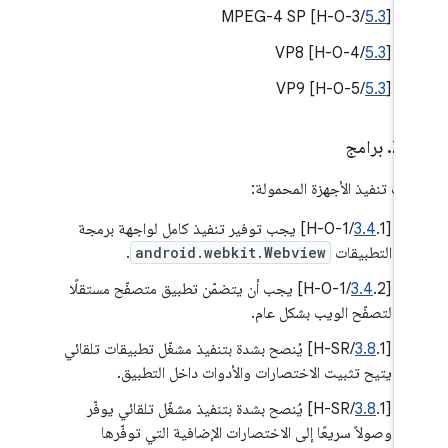
/H-0-3] MPEG-4 SP
5.3
‫[
/H-0-4] VP8
5.3
[
/H-0-5] VP9
5.3
‫[
.
2
.
برامج
يات تنفيذ الأجهزة المحمولة:
[
3.4
.1/H-0-1] يجب توفير تنفيذ كامل لواجهة برمجة
التطبيقات
android.webkit.Webview
.
‫[
3.4
.2/H-0-1] يجب أن يتضمّن تطبيق متصفّح مستقلًا
لتصفّح الويب بشكل عام.
[
3.8
.1/H-SR] يُنصح بشدة بتنفيذ مشغّل تطبيقات تلقائي
يتيح تثبيت الاختصارات والأدوات داخل التطبيق.
[
3.8
.1/H-SR] يُنصح بشدة بتنفيذ مشغّل تلقائي يوفّر
وصولاً سريعًا إلى الاختصارات الإضافية التي توفّرها