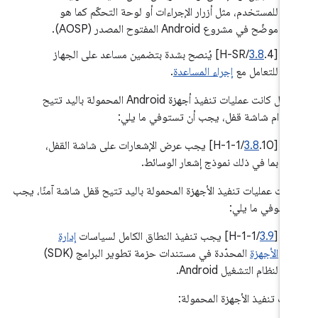
للمستخدم، مثل أزرار الإجراءات أو لوحة التحكّم كما هو
موضّح في مشروع Android المفتوح المصدر (AOSP).
[
3.8
.4/H-SR] يُنصح بشدة بتضمين مساعد على الجهاز
للتعامل مع
إجراء المساعدة
.
في حال كانت عمليات تنفيذ أجهزة Android المحمولة باليد تتيح
خدام شاشة قفل، يجب أن تستوفي ما يلي:
[
3.8
.10/H-1-1] يجب عرض الإشعارات على شاشة القفل،
بما في ذلك نموذج إشعار الوسائط.
 كانت عمليات تنفيذ الأجهزة المحمولة باليد تتيح قفل شاشة آمنًا، يجب
تستوفي ما يلي:
‫[
3.9
/H-1-1] يجب تنفيذ النطاق الكامل لسياسات
إدارة
الأجهزة
المحدّدة في مستندات حزمة تطوير البرامج (SDK)
لنظام التشغيل Android.
يات تنفيذ الأجهزة المحمولة: