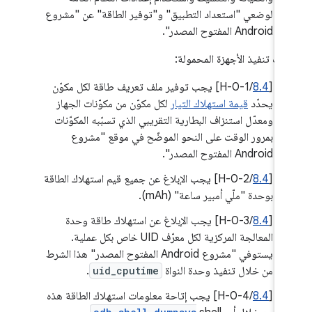
لوضعي "استعداد التطبيق" و"توفير الطاقة" عن "مشروع
Android المفتوح المصدر".
يات تنفيذ الأجهزة المحمولة:
‫[
8.4
/H-0-1] يجب توفير ملف تعريف طاقة لكل مكوّن
يحدّد
قيمة استهلاك التيار
لكل مكوّن من مكوّنات الجهاز
ومعدّل استنزاف البطارية التقريبي الذي تسبّبه المكوّنات
بمرور الوقت على النحو الموضّح في موقع "مشروع
Android المفتوح المصدر".
[
8.4
/H-0-2] يجب الإبلاغ عن جميع قيم استهلاك الطاقة
بوحدة "ملّي أمبير ساعة" (mAh).
[
8.4
/H-0-3] يجب الإبلاغ عن استهلاك طاقة وحدة
المعالجة المركزية لكل معرّف UID خاص بكل عملية.
يستوفي "مشروع Android المفتوح المصدر" هذا الشرط
من خلال تنفيذ وحدة النواة
uid_cputime
.
[
8.4
/H-0-4] يجب إتاحة معلومات استهلاك الطاقة هذه