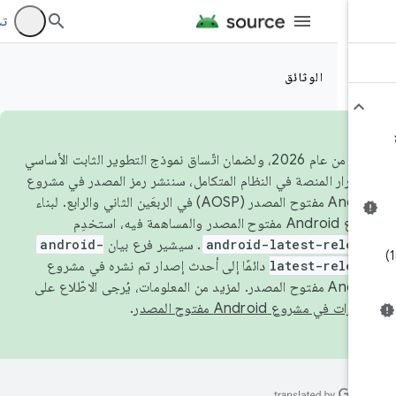
تسجيل 
الوثائق
اعتبارًا من عام 2026، ولضمان اتّساق نموذج التطوير الثابت الأساسي
تقرار المنصة في النظام المتكامل، سننشر رمز المصدر في مشروع
Android مفتوح المصدر (AOSP) في الربعَين الثاني والرابع. لبناء
ح المصدر والمساهمة فيه، استخدِم
android-latest-relea
. سيشير فرع بيان
android-
latest-relea
دائمًا إلى أحدث إصدار تم نشره في مشروع
صدر. لمزيد من المعلومات، يُرجى الاطّلاع على
رات في مشروع Android مفتوح المصدر
.