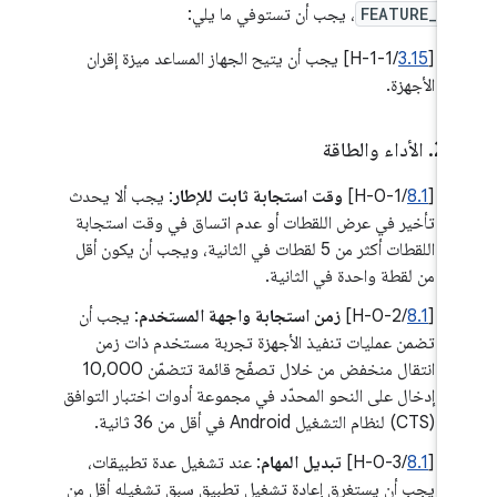
FEATURE_WI
، يجب أن تستوفي ما يلي:
[
3.15
/H-1-1] يجب أن يتيح الجهاز المساعد ميزة إقران
الأجهزة.
.
‫2
.
الأداء والطاقة
‫[
8.1
/H-0-1]
وقت استجابة ثابت للإطار
: يجب ألا يحدث
تأخير في عرض اللقطات أو عدم اتساق في وقت استجابة
اللقطات أكثر من 5 لقطات في الثانية، ويجب أن يكون أقل
من لقطة واحدة في الثانية.
[
8.1
/H-0-2]
زمن استجابة واجهة المستخدم
: يجب أن
تضمن عمليات تنفيذ الأجهزة تجربة مستخدم ذات زمن
انتقال منخفض من خلال تصفّح قائمة تتضمّن 10,000
إدخال على النحو المحدّد في مجموعة أدوات اختبار التوافق
(CTS) لنظام التشغيل Android في أقل من 36 ثانية.
‫[
8.1
/H-0-3]
تبديل المهام
: عند تشغيل عدة تطبيقات،
يجب أن يستغرق إعادة تشغيل تطبيق سبق تشغيله أقل من