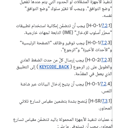
تنفيذ الأجهزة المشغّلات أو الحدود التي يتم عندها تفعيل
"وضع التوافق"، ويجب ألا تغيّر سلوك "وضع التوافق"
نفسه.
[
7.2
.1/H-0-1] يجب أن تتضمّن إمكانية استخدام تطبيقات
"محرّر أسلوب الإدخال" (IME) التابعة لجهات خارجية.
[
7.2
.3/H-0-1] يجب توفير وظائف "الصفحة الرئيسية"
و"الأحداث الأخيرة" و"الرجوع".
[
7.2
.3/H-0-2] يجب إرسال كلّ من حدث الضغط العادي
والطويل على زر الرجوع (
KEYCODE_BACK
) إلى التطبيق
الذي يعمل في المقدّمة.
‫[
7.2
.4/H-0-1] يجب أن يتيح إدخال البيانات عبر شاشة
اللمس.
[
7.3
.1/H-SR] يُنصح بشدة بتضمين مقياس تسارع ثلاثي
المحاور.
 كانت عمليات تنفيذ الأجهزة المحمولة باليد تتضمّن مقياس تسارع
ثي المحاور، يجب أن تستوفي ما يلي: