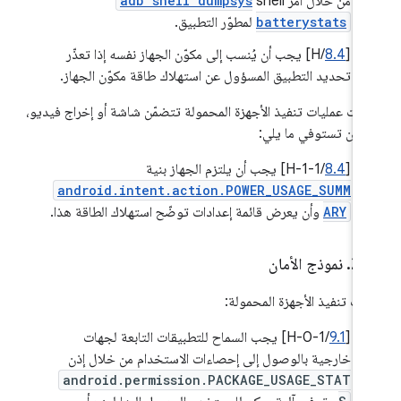
من خلال أمر shell
adb shell dumpsys
batterystats
لمطوّر التطبيق.
[
8.4
/H] يجب أن يُنسب إلى مكوّن الجهاز نفسه إذا تعذّر
تحديد التطبيق المسؤول عن استهلاك طاقة مكوّن الجهاز.
 كانت عمليات تنفيذ الأجهزة المحمولة تتضمّن شاشة أو إخراج فيديو،
 أن تستوفي ما يلي:
[
8.4
/H-1-1] يجب أن يلتزم الجهاز بنية
android.intent.action.POWER_USAGE_SUMM
ARY
وأن يعرض قائمة إعدادات توضّح استهلاك الطاقة هذا.
.
‫2
.
نموذج الأمان
يات تنفيذ الأجهزة المحمولة:
[
9.1
/H-0-1] يجب السماح للتطبيقات التابعة لجهات
خارجية بالوصول إلى إحصاءات الاستخدام من خلال إذن
android.permission.PACKAGE_USAGE_STAT