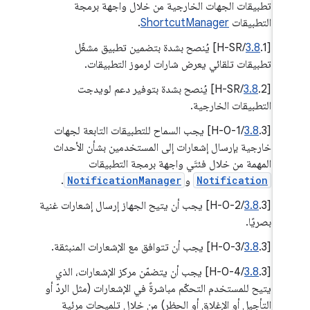
تطبيقات الجهات الخارجية من خلال واجهة برمجة
التطبيقات
ShortcutManager
.
‫[
3.8
.1/H-SR] يُنصح بشدة بتضمين تطبيق مشغّل
تطبيقات تلقائي يعرض شارات لرموز التطبيقات.
[
3.8
.2/H-SR] يُنصح بشدة بتوفير دعم لويدجت
التطبيقات الخارجية.
[
3.8
.3/H-0-1] يجب السماح للتطبيقات التابعة لجهات
خارجية بإرسال إشعارات إلى المستخدمين بشأن الأحداث
المهمة من خلال فئتَي واجهة برمجة التطبيقات
Notification
و
NotificationManager
.
‫[
3.8
.3/H-0-2] يجب أن يتيح الجهاز إرسال إشعارات غنية
بصريًا.
[
.3/H-0-3] يجب أن تتوافق مع الإشعارات المنبثقة.
3.8
[
3.8
.3/H-0-4] يجب أن يتضمّن مركز الإشعارات، الذي
يتيح للمستخدم التحكّم مباشرةً في الإشعارات (مثل الردّ أو
التأجيل أو الإغلاق أو الحظر) من خلال تلميحات مرئية