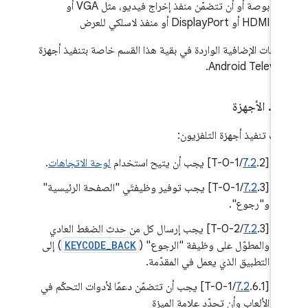
بوصة أو أن تتضمّن منفذ إخراج فيديو، مثل VGA أو
HDMI أو DisplayPort أو منفذ لاسلكي للعرض
تطلبات الإضافية الواردة في بقية هذا القسم خاصة بتنفيذ أجهزة
Android Televisi
.
‫1
.
الأجهزة
يات تنفيذ أجهزة التلفزيون:
[
.2/T-0-1] يجب أن يتيح استخدام
7.2
لوحة الاتجاهات
.
[
7.2
.3/T-0-1] يجب توفير وظيفتَي "الصفحة الرئيسية"
و"رجوع".
[
7.2
.3/T-0-2] يجب إرسال كل من حدث الضغط العادي
والمطوّل على وظيفة "الرجوع" (
KEYCODE_BACK
) إلى
التطبيق الذي يعمل في المقدّمة.
[
7.2
.6.1/T-0-1] يجب أن تتضمّن دعمًا لأدوات التحكّم في
الألعاب وأن تحدّد علامة الميزة