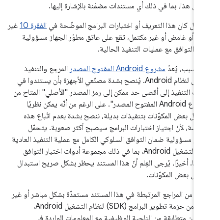
وافق هذا، بما في ذلك أي مستندات مضمّنة بالإشارة إليها.
حال كان هذا التعريف أو اختبارات البرامج الموضّحة في
الفقرة 10
غير
ح أو غامض أو غير مكتمل، تقع على عاتق مطوّر الجهاز مسؤولية
ن التوافق مع عمليات التنفيذ الحالية.
 السبب، يُعدّ
مشروع Android المفتوح المصدر
المرجع والتنفيذ
المفضّل لنظام Android. يُنصح بشدة مصنّعي الأجهزة بأن يستندوا في
يات التنفيذ إلى أقصى حد ممكن إلى رمز المصدر "الأصلي" المتاح من
"مشروع Android المفتوح المصدر". على الرغم من أنّه يمكن نظريًا
بدال بعض المكوّنات بتنفيذات بديلة، ننصح بشدة بعدم اتّباع هذه
مارسة، لأنّ اجتياز اختبارات البرامج سيصبح أكثر صعوبة. يتحمّل
طوّر مسؤولية ضمان التوافق السلوكي الكامل مع عملية التنفيذ العادية
لنظام التشغيل Android، بما في ذلك مجموعة أدوات اختبار التوافق
رها. أخيرًا، يُرجى العِلم أنّ هذا المستند يحظر بشكل صريح استبدال
ديل بعض المكوّنات.
ديد من المراجع المرتبطة في هذا المستند مستمدّة بشكل مباشر أو غير
مباشر من حزمة تطوير البرامج (SDK) لنظام التشغيل Android،
كون متطابقة من الناحية الوظيفية مع المعلومات الواردة في