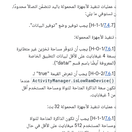
 كانت عمليات تنفيذ الأجهزة المحمولة باليد تتضمّن اتصالاً محدودًا،
 أن تستوفي ما يلي:
[
.7/H-1-1] يجب توفير وضع "توفير البيانات".
7.4
يات تنفيذ الأجهزة المحمولة:
‫[
7.6
.1/H-0-1] يجب أن تتوفّر مساحة تخزين غير متطايرة
بسعة 4 غيغابايت على الأقل لبيانات التطبيق الخاصة
(المعروفة أيضًا باسم قسم "/data").
‫[
.1/H-0-2] يجب أن تعرض القيمة "true" لـ
7.6
ActivityManager.isLowRamDevice()
عندما
تكون سعة الذاكرة المتاحة للنواة ومساحة المستخدم أقل
من 1 غيغابايت.
كانت عمليات تنفيذ الأجهزة المحمولة 32 بت:
‫[
7.6
.1/H-1-1] يجب أن تكون الذاكرة المتاحة للنواة
ومساحة المستخدم 512 ميغابايت على الأقل في حال