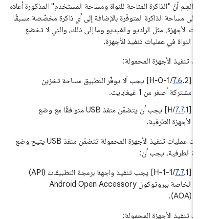
جى العِلم أنّ "الذاكرة المتاحة للنواة ومساحة المستخدم" المذكورة أعلاه
ر إلى مساحة الذاكرة المتوفّرة بالإضافة إلى أي ذاكرة مخصّصة مسبقًا
وّنات الأجهزة، مثل الراديو والفيديو وما إلى ذلك، والتي لا تخضع
كّم النواة في عمليات تنفيذ الأجهزة.
يات تنفيذ الأجهزة المحمولة:
[
7.6
.2/H-0-1] يجب ألا يوفّر التطبيق مساحة تخزين
مشتركة أصغر من 1 غيغابايت.
[
7.7
.1/H] يجب أن يتضمّن منفذ USB متوافقًا مع وضع
الأجهزة الطرفية.
إذا كانت عمليات تنفيذ الأجهزة المحمولة تتضمّن منفذ USB يتيح وضع
جهزة الطرفية، يجب أن:
[
7.7
.1/H-1-1] يجب تنفيذ واجهة برمجة التطبيقات (API)
الخاصة ببروتوكول Android Open Accessory
(AOA).
يات تنفيذ الأجهزة المحمولة: