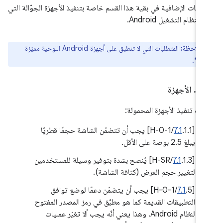
تطلبات الإضافية في بقية هذا القسم خاصة بتنفيذ الأجهزة الجوّالة التي
 بنظام التشغيل Android.
ملاحظة:
المتطلبات التي لا تنطبق على أجهزة Android اللوحية مميّزة
مة *.
.
2
.
الأجهزة
يات تنفيذ الأجهزة المحمولة:
‫[
7.1
.1.1/H-0-1] يجب أن تتضمّن الشاشة حجمًا قطريًا
يبلغ 2.5 بوصة على الأقل.
[
7.1
.1.3/H-SR] يُنصح بشدة بتوفير وسيلة للمستخدمين
لتغيير حجم العرض (كثافة الشاشة).
‫[
7.1
.5/H-0-1] يجب أن يتضمّن دعمًا لوضع توافق
التطبيقات القديمة كما هو مطبَّق في رمز المصدر المفتوح
لنظام Android. وهذا يعني أنّه يجب ألا تغيّر عمليات