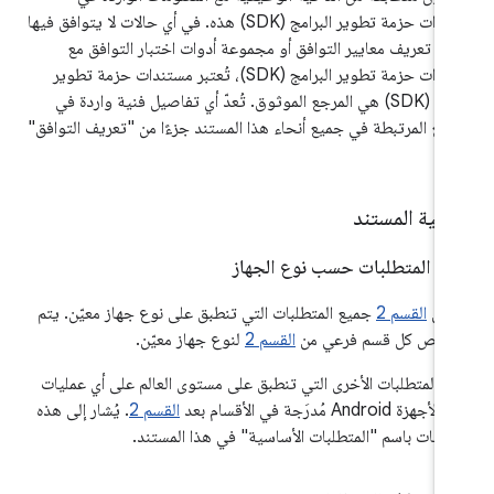
مستندات حزمة تطوير البرامج (SDK) هذه. في أي حالات لا يتوافق فيها
ند تعريف معايير التوافق أو مجموعة أدوات اختبار التوافق مع
مستندات حزمة تطوير البرامج (SDK)، تُعتبر مستندات حزمة تطوير
البرامج (SDK) هي المرجع الموثوق. تُعدّ أي تفاصيل فنية واردة في
راجع المرتبطة في جميع أنحاء هذا المستند جزءًا من "تعريف التوافق"
.
.
‫1
.
المتطلبات حسب نوع الجهاز
مّن
القسم 2
جميع المتطلبات التي تنطبق على نوع جهاز معيّن. يتم
يص كل قسم فرعي من
القسم 2
لنوع جهاز معيّن.
ع المتطلبات الأخرى التي تنطبق على مستوى العالم على أي عمليات
زة Android مُدرَجة في الأقسام بعد
القسم 2
. يُشار إلى هذه
تطلبات باسم "المتطلبات الأساسية" في هذا المستند.