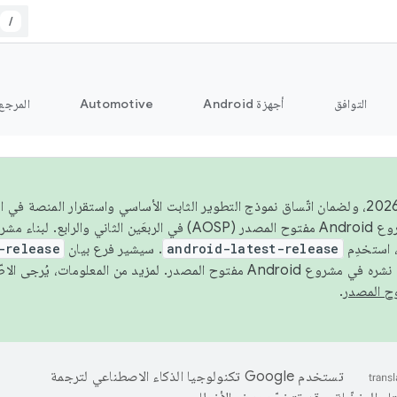
/
التوافق
أجهزة Android
Automotive
المرجع
اعتبارًا من عام 2026، ولضمان اتّساق نموذج التطوير الثابت الأساسي واستقرار المنصة
 استخدِم
android-latest-release
. سيشير فرع بيان
-release
ح المصدر. لمزيد من المعلومات، يُرجى الاطّلاع على
.
تستخدم Google تكنولوجيا الذكاء الاصطناعي لترجمة