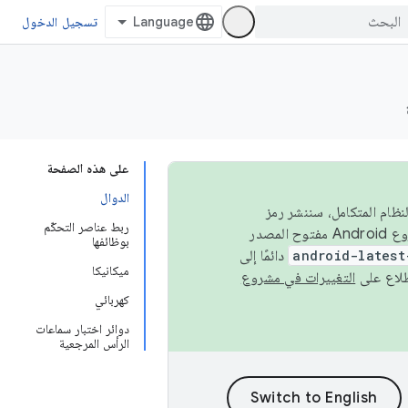
تسجيل الدخول
على هذه الصفحة
الدوال
 في النظام المتكامل، سننشر رمز
ربط عناصر التحكّم
المصدر في مشروع Android مفتوح المصدر (AOSP) في الربعَين الثاني والرابع. لبناء مشروع Android مفتوح المصدر
بوظائفها
android-latest
دائمًا إلى
ميكانيكا
التغييرات في مشروع
كهربائي
دوائر اختبار سماعات
الرأس المرجعية