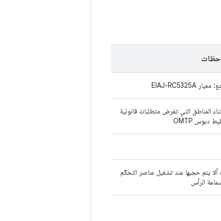
احظات
عيار EIAJ-RC5325A
ناء المناطق التي تفرض متطلبات قانونية
ط دبوس OMTP
لا يتم حجبها عند تشغيل عناصر التحكّم
ماعة الرأس