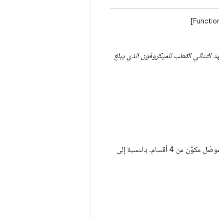
لزر مضغوطاً مع تطبيق الجهد الثنائي القطب للميكروفون الذي يبلغ
يعرض المخطّط البياني التالي لدائرة اختبار سماعة الرأس المرجعية 1 مخطط توصيل أطراف CTIA لموصّل مكوّن من 4 أقسام. بالنسبة إلى