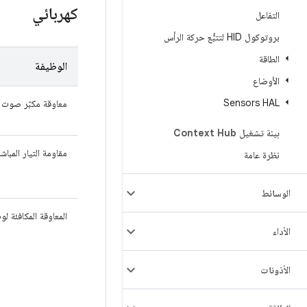
كهربائي
التفاعل
بروتوكول HID لتتبُّع حركة الرأس
الطاقة
الوظيفة
الأوضاع
Sensors HAL
معاوقة مكبّر صوت ا
بيئة تشغيل Context Hub
مقاومة التيار المبا
نظرة عامة
الوسائط
المعاوقة المكافئة لو
الأداء
الأذونات