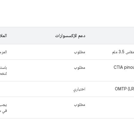
دعم الإكسسوارات
المل
مطلوب
المرجع: م
مطلوب
باستث
لتخطي
اختياري
مطلوب
يجب أ
في س