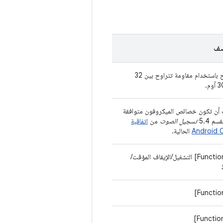
صف
يُنصح باستخدام مقاومة تتراوح بين 32
أن تكون خصائص الميكروفون متوافقة
سم 5.4
تسجيل الصوت
من
اتفاقية
Android 
الحالية.
[Function A] التشغيل/الإيقاف المؤقت/