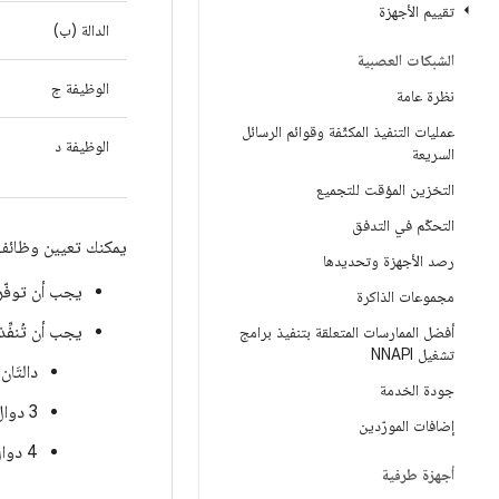
تقييم الأجهزة
الدالة (ب)
الشبكات العصبية
الوظيفة ج
نظرة عامة
عمليات التنفيذ المكثّفة وقوائم الرسائل
الوظيفة د
السريعة
التخزين المؤقت للتجميع
التحكّم في التدفق
يمكنك تعيين وظائف ل
رصد الأجهزة وتحديدها
يجب أن توفّر 
مجموعات الذاكرة
يجب أن تُنفِّ
أفضل الممارسات المتعلقة بتنفيذ برامج
تشغيل NNAPI
دالتَان: A 
جودة الخدمة
3 دوال: A وB وC
إضافات المورّدين
4 دوال: A وB وC وD
أجهزة طرفية