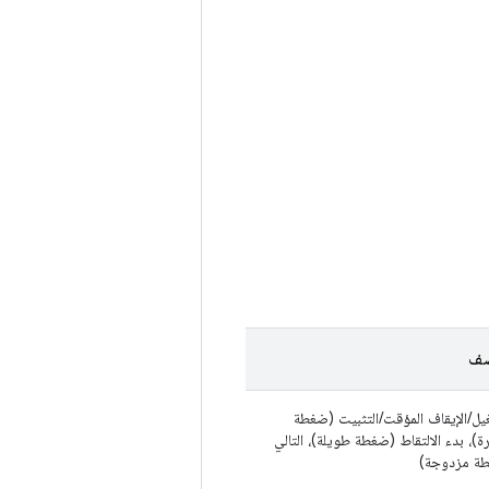
صف
يل/الإيقاف المؤقت/التثبيت (ضغطة
)، بدء الالتقاط (ضغطة طويلة)، التالي
ة مزدوجة)