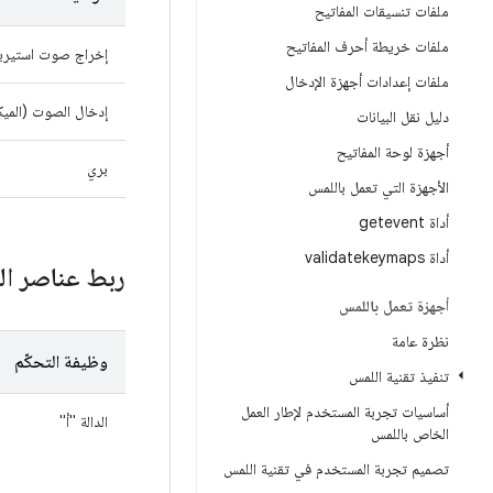
ملفات تنسيقات المفاتيح
ملفات خريطة أحرف المفاتيح
إخراج صوت استيري
ملفات إعدادات أجهزة الإدخال
إدخال الصوت (المي
دليل نقل البيانات
أجهزة لوحة المفاتيح
بري
الأجهزة التي تعمل باللمس
أداة getevent
أداة validatekeymaps
ربط عناصر الت
أجهزة تعمل باللمس
نظرة عامة
وظيفة التحكّم
تنفيذ تقنية اللمس
أساسيات تجربة المستخدم لإطار العمل
الدالة "أ"
الخاص باللمس
تصميم تجربة المستخدم في تقنية اللمس