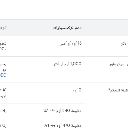
دعم الإكسسوارات
الو
لأذن
16 أوم أو أعلى
و300 أوم.
شر للميكروفون
1,000 أوم أو أكثر
يجب 
مع الق
CDD
ظيفة التحكّم*
0 أوم
الربط
مقاومة 240 أوم +/- 1%
[Function B]
مقاومة 470 أوم +/- 1%
[Function C]