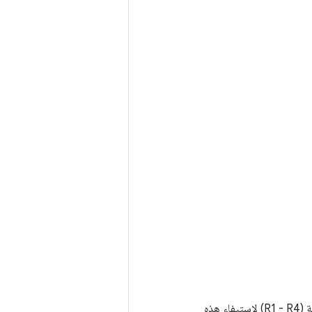
يوضّح المخطّط البياني التالي لدائرة اختبار سماعة الرأس المرجعية 2 كيفية تغيير قيم المقاوم الفعلية (R1 - R4) لاستيفاء هذه