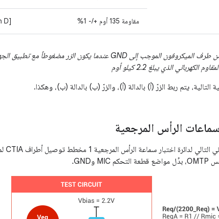
مقاومة 135 أوم +/- 1%
[Function D]
*المعاوقة الإجمالية من طرف الميكروفون الموجب إلى GND عندما يكون ا
لتالية، يتم ربط الزرّ (أ) بالدالة (أ)، والزرّ (ب) بالدالة (ب)، وهكذا.
 سماعات الرأس المرجعية
MI وGND.