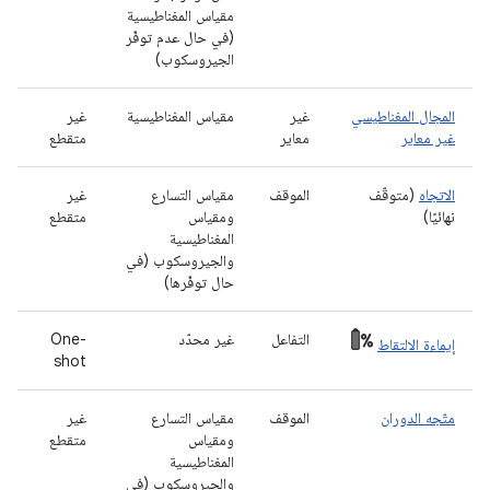
مقياس المغناطيسية
(في حال عدم توفّر
الجيروسكوب)
المجال المغناطيسي
غير
مقياس المغناطيسية
غير
غير معاير
معاير
متقطع
الاتجاه
(متوقّف
الموقف
مقياس التسارع
غير
نهائيًا)
ومقياس
متقطع
المغناطيسية
والجيروسكوب (في
حال توفّرها)
التفاعل
غير محدّد
One-
إيماءة الالتقاط
shot
متّجه الدوران
الموقف
مقياس التسارع
غير
ومقياس
متقطع
المغناطيسية
والجيروسكوب (في