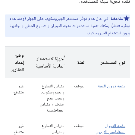
تقدّم تجربة سيئة للمستخدم.
ملاحظة:
في حال عدم توفّر مستشعر الجيروسكوب على الجهاز (وعند عدم
توفّره فقط)، يمكنك تنفيذ مستشعرات متجه الدوران والتسارع الخطي والجاذبية
بدون استخدام الجيروسكوب.
وضع
أجهزة الاستشعار
نوع المستشعر
الفئة
إعداد
المادية الأساسية
التقارير
متّجه دوران اللعبة
الموقف
مقياس التسارع
غير
والجيروسكوب،
متقطع
ويجب عدم
استخدام مقياس
المغناطيسية
متّجه الدوران
الموقف
مقياس التسارع
غير
المغناطيسي الأرضي
ومقياس
متقطع