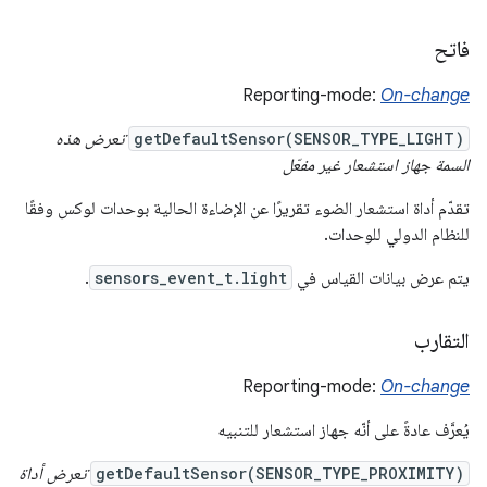
فاتح
Reporting-mode:
On-change
getDefaultSensor(SENSOR_TYPE_LIGHT)
تعرض هذه
السمة جهاز استشعار غير مفعّل
تقدّم أداة استشعار الضوء تقريرًا عن الإضاءة الحالية بوحدات لوكس وفقًا
للنظام الدولي للوحدات.
يتم عرض بيانات القياس في
sensors_event_t.light
.
التقارب
Reporting-mode:
On-change
يُعرَّف عادةً على أنّه جهاز استشعار للتنبيه
getDefaultSensor(SENSOR_TYPE_PROXIMITY)
تعرض أداة