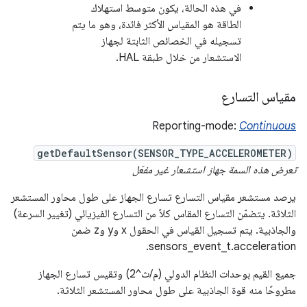
في هذه الحالة، يكون متوسط استهلاك
الطاقة هو المقياس الأكثر فائدة، وهو ما يتم
تسجيله في الخصائص الثابتة لجهاز
الاستشعار من خلال طبقة HAL.
مقياس التسارع
Reporting-mode:
Continuous
getDefaultSensor(SENSOR_TYPE_ACCELEROMETER)
تعرض هذه السمة جهاز استشعار غير مفعّل
يرصد مستشعر مقياس التسارع تسارع الجهاز على طول محاور المستشعر
الثلاثة. يتضمّن التسارع المقاس كلاً من التسارع الفيزيائي (تغيير السرعة)
والجاذبية. يتم تسجيل القياس في الحقول x وy وz ضمن
sensors_event_t.acceleration.
جميع القيم بوحدات النظام الدولي (م/ث^2) وتقيس تسارع الجهاز
مطروحًا منه قوة الجاذبية على طول محاور المستشعر الثلاثة.