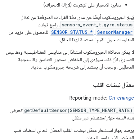
معايرة الانحياز على الإنترنت (لإزالة الانحراف)
يُبلغ الجيروسكوب أيضًا عن مدى دقّة القراءات المتوقّعة من خلال
sensors_event_t.gyro.status
. راجِع ثوابت
SensorManager
SENSOR_STATUS_*
للحصول على مزيد من
المعلومات حول القيم المحتملة لهذا الحقل.
لا يمكن محاكاة الجيروسكوب استنادًا إلى مقاييس المغناطيسية ومقاييس
التسارع، لأنّ ذلك سيؤدي إلى انخفاض مستوى التناسق والاستجابة
المحليَّين. ويجب أن يستند إلى شريحة جيروسكوب عادية.
معدّل نبضات القلب
Reporting-mode:
On-change
getDefaultSensor(SENSOR_TYPE_HEART_RATE)
تعرض
هذه السمة جهاز استشعار غير مفعّل
يرصد جهاز استشعار معدّل نبضات القلب المعدّل الحالي لنبضات قلب
الشخص الذي يلمس الجهاز.