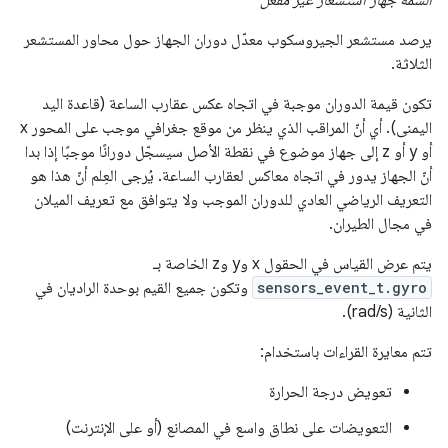
يرصد مستشعر الجيروسكوب معدّل دوران الجهاز حول محاور المستشعر
الثلاثة.
تكون قيمة الدوران موجبة في اتجاه عكس عقارب الساعة (قاعدة اليد
اليمنى). أي أنّ المراقب الذي ينظر من موقع جغرافي موجب على المحور x
أو y أو z إلى جهاز موضوع في نقطة الأصل سيسجّل دورانًا موجبًا إذا بدا
أنّ الجهاز يدور في اتجاه معاكس لعقارب الساعة. يُرجى العِلم أنّ هذا هو
التعريف الرياضي العادي للدوران الموجب ولا يتوافق مع تعريف الميلان
في مجال الطيران.
يتم عرض القياس في الحقول x وy وz الخاصة بـ
sensors_event_t.gyro
وتكون جميع القيم بوحدة الراديان في
الثانية (rad/s).
تتم معايرة القراءات باستخدام:
تعويض درجة الحرارة
التعويضات على نطاق واسع في المصانع (أو على الإنترنت)