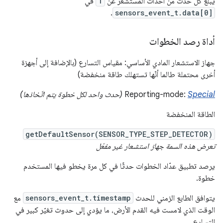
يُبلغ كل حدث من أحداث المستشعر عن
1
في
.
sensors_event_t.data[0]
أداة رصد الخطوات
جهاز الاستشعار المادي الأساسي: مقياس التسارع (بالإضافة إلى أجهزة
أخرى محتملة طالما أنّها تستهلك طاقة منخفضة)
Special
Reporting-mode:
(حدث واحد لكل خطوة يتم اتّخاذها)
الطاقة المنخفضة
getDefaultSensor(SENSOR_TYPE_STEP_DETECTOR)
تعرض هذه السمة جهاز استشعار غير مفعّل
يرصد تطبيق عدّاد الخطوات حدثًا في كل مرة يخطو فيها المستخدم
خطوة.
يتوافق الطابع الزمني للحدث
sensors_event_t.timestamp
مع
الوقت الذي لامست فيه القدم الأرض، ما يؤدي إلى حدوث تغيّر كبير في
التسارع.