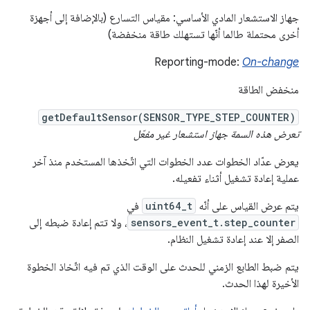
جهاز الاستشعار المادي الأساسي: مقياس التسارع (بالإضافة إلى أجهزة
أخرى محتملة طالما أنّها تستهلك طاقة منخفضة)
Reporting-mode:
On-change
منخفض الطاقة
getDefaultSensor(SENSOR_TYPE_STEP_COUNTER)
تعرض هذه السمة جهاز استشعار غير مفعّل
يعرض عدّاد الخطوات عدد الخطوات التي اتّخذها المستخدم منذ آخر
عملية إعادة تشغيل أثناء تفعيله.
يتم عرض القياس على أنّه
uint64_t
في
sensors_event_t.step_counter
، ولا تتم إعادة ضبطه إلى
الصفر إلا عند إعادة تشغيل النظام.
يتم ضبط الطابع الزمني للحدث على الوقت الذي تم فيه اتّخاذ الخطوة
الأخيرة لهذا الحدث.