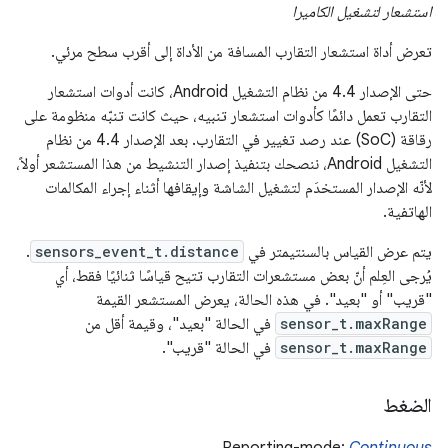
استشعار لتشغيل الكاميرا
تعرض أداة استشعار التقارب المسافة من الأداة إلى أقرب سطح مرئي.
حتى الإصدار 4.4 من نظام التشغيل Android، كانت أدوات استشعار
التقارب تعمل دائمًا كأدوات استشعار تنبيه، حيث كانت تنبّه منظومة على
رقاقة (SoC) عند رصد تغيير في التقارب. بعد الإصدار 4.4 من نظام
التشغيل Android، ننصحك بتنفيذ إصدار التنشيط من هذا المستشعر أولاً،
لأنّه الإصدار المستخدَم لتشغيل الشاشة وإيقافها أثناء إجراء المكالمات
الهاتفية.
يتم عرض القياس بالسنتيمتر في
sensors_event_t.distance
.
يُرجى العِلم أنّ بعض مستشعرات التقارب تتيح قياسًا ثنائيًا فقط، أي
"قريب" أو "بعيد". في هذه الحالة، يعرض المستشعر القيمة
sensor_t.maxRange
في الحالة "بعيد"، وقيمة أقل من
sensor_t.maxRange
في الحالة "قريب".
الضغط
Reporting-mode:
Continuous