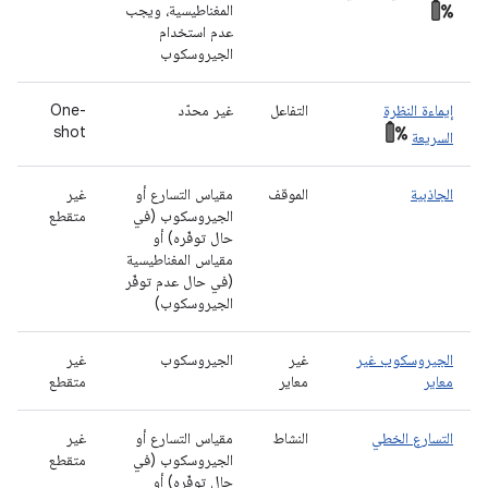
المغناطيسية، ويجب
عدم استخدام
الجيروسكوب
إيماءة النظرة
التفاعل
غير محدّد
One-
shot
السريعة
الجاذبية
الموقف
مقياس التسارع أو
غير
الجيروسكوب (في
متقطع
حال توفّره) أو
مقياس المغناطيسية
(في حال عدم توفّر
الجيروسكوب)
الجيروسكوب غير
غير
الجيروسكوب
غير
معاير
معاير
متقطع
التسارع الخطي
النشاط
مقياس التسارع أو
غير
الجيروسكوب (في
متقطع
حال توفّره) أو