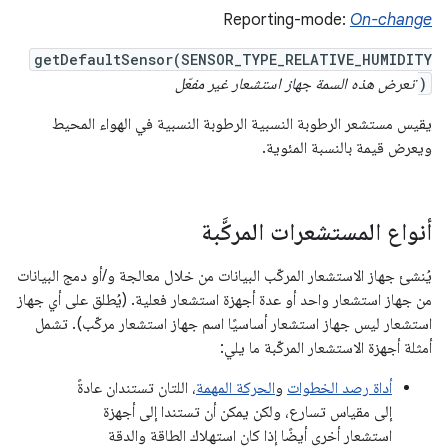
Reporting-mode:
On-change
getDefaultSensor(SENSOR_TYPE_RELATIVE_HUMIDITY
)
تعرض هذه السمة جهاز استشعار غير مفعّل
يقيس مستشعر الرطوبة النسبية الرطوبة النسبية في الهواء المحيط
ويعرض قيمة بالنسبة المئوية.
أنواع المستشعرات المركَّبة
يُنشئ جهاز الاستشعار المركّب البيانات من خلال معالجة و/أو دمج البيانات
من جهاز استشعار واحد أو عدة أجهزة استشعار فعلية. (يُطلق على أي جهاز
استشعار ليس جهاز استشعار أساسيًا اسم جهاز استشعار مركّب). تشمل
أمثلة أجهزة الاستشعار المركّبة ما يلي:
أداة رصد الخطوات
و
الحركة المهمة
، اللتان تستندان عادةً
إلى مقياس تسارع، ولكن يمكن أن تستندا إلى أجهزة
استشعار أخرى أيضًا إذا كان استهلاك الطاقة والدقة