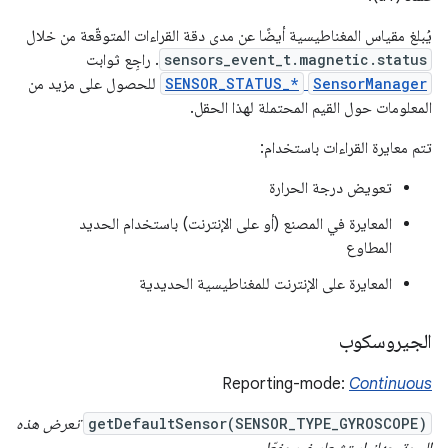
يُبلغ مقياس المغناطيسية أيضًا عن مدى دقة القراءات المتوقّعة من خلال
sensors_event_t.magnetic.status
. راجِع ثوابت
SensorManager
SENSOR_STATUS_*
للحصول على مزيد من
المعلومات حول القيم المحتملة لهذا الحقل.
تتم معايرة القراءات باستخدام:
تعويض درجة الحرارة
المعايرة في المصنع (أو على الإنترنت) باستخدام الحديد
المطاوع
المعايرة على الإنترنت للمغناطيسية الحديدية
الجيروسكوب
Reporting-mode:
Continuous
getDefaultSensor(SENSOR_TYPE_GYROSCOPE)
تعرض هذه
السمة جهاز استشعار غير مفعّل