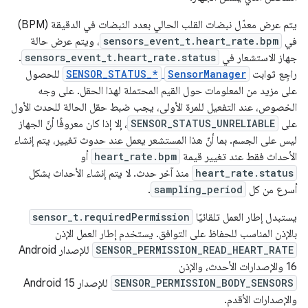
يتم عرض معدّل نبضات القلب الحالي بعدد النبضات في الدقيقة (BPM)
في
sensors_event_t.heart_rate.bpm
، ويتم عرض حالة
جهاز الاستشعار في
sensors_event_t.heart_rate.status
.
راجِع ثوابت
SensorManager
SENSOR_STATUS_*
للحصول
على مزيد من المعلومات حول القيم المحتملة لهذا الحقل. على وجه
الخصوص، عند التفعيل للمرة الأولى، يجب ضبط حقل الحالة للحدث الأول
على
SENSOR_STATUS_UNRELIABLE
، إلا إذا كان معروفًا أنّ الجهاز
ليس على الجسم. بما أنّ هذا المستشعر يعمل عند حدوث تغيير، يتم إنشاء
الأحداث فقط عند تغيير قيمة
heart_rate.bpm
أو
heart_rate.status
منذ آخر حدث. لا يتم إنشاء الأحداث بشكل
أسرع من كل
sampling_period
.
يستبدل إطار العمل تلقائيًا
sensor_t.requiredPermission
بالإذن المناسب للحفاظ على التوافق. يستخدم إطار العمل الإذن
SENSOR_PERMISSION_READ_HEART_RATE
للإصدار Android
16 والإصدارات الأحدث، والإذن
SENSOR_PERMISSION_BODY_SENSORS
للإصدار Android 15
والإصدارات الأقدم.