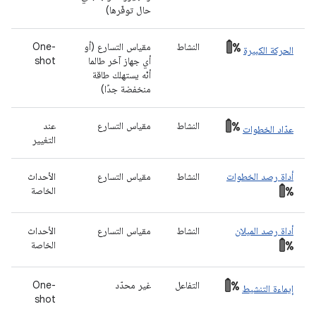
حال توفّرها)
النشاط
مقياس التسارع (أو
One-
الحركة الكبيرة
أي جهاز آخر طالما
shot
أنّه يستهلك طاقة
منخفضة جدًا)
النشاط
مقياس التسارع
عند
عدّاد الخطوات
التغيير
أداة رصد الخطوات
النشاط
مقياس التسارع
الأحداث
الخاصة
أداة رصد الميلان
النشاط
مقياس التسارع
الأحداث
الخاصة
التفاعل
غير محدّد
One-
إيماءة التنشيط
shot