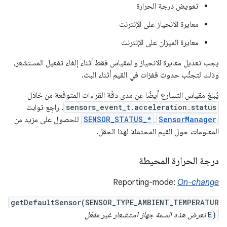
تعويض درجة الحرارة
معايرة الانحياز على الإنترنت
معايرة الميزان على الإنترنت
يجب تعديل معايرة الانحياز والمقياس فقط أثناء إلغاء تفعيل المستشعر،
وذلك لتجنُّب حدوث قفزات في القيم أثناء البث.
يُبلغ مقياس التسارع أيضًا عن مدى دقّة القراءات المتوقّعة من خلال
sensors_event_t.acceleration.status
. راجِع ثوابت
SensorManager
SENSOR_STATUS_*
للحصول على مزيد من
المعلومات حول القيم المحتملة لهذا الحقل.
درجة الحرارة المحيطة
Reporting-mode:
On-change
getDefaultSensor(SENSOR_TYPE_AMBIENT_TEMPERATUR
E)
تعرض هذه السمة جهاز استشعار غير مفعّل