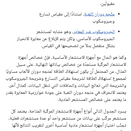
مقبولَين.
متّجه دوران اللعبة
، استنادًا إلى مقياس تسارع
وجيروسكوب
الجيروسكوب غير المعاير
، وهو مشابه لمستشعر
الجيروسكوب الأساسي، ولكن يتم الإبلاغ عن معايرة الانحياز
بشكل منفصل بدلاً من تصحيحها في القياس.
وكما هو الحال مع أجهزة الاستشعار الأساسية، فإنّ خصائص أجهزة
الاستشعار المركّبة مستمدّة من خصائص بياناتها النهائية. على سبيل
المثال، من المحتمل أن يكون استهلاك الطاقة لمتجه دوران الألعاب مساويًا
لمجموع استهلاك الطاقة لشريحة مقياس التسارع وشريحة الجيروسكوب
والشريحة التي تعالج البيانات والحافلات التي تنقل البيانات. كمثال آخر،
يعتمد الانحراف في متجه دوران اللعبة على جودة خوارزمية المعايرة بقدر
ما يعتمد على خصائص المستشعر المادية.
يسرد الجدول التالي أنواع أجهزة الاستشعار المركّبة المتاحة. يعتمد كل
مستشعر مركّب على بيانات من مستشعر واحد أو عدة مستشعرات فعلية.
تجنَّب اختيار أجهزة استشعار مادية أساسية أخرى لتقريب النتائج لأنّها