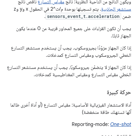
ويكون الناتج من الناحية النظرية: ناتج
مقياس التسارع
ناقص ناتج
مستشعر الجاذبية
. يتم تسجيلها بوحدة م/ث^2 في الحقول x وy وz
ضمن
sensors_event_t.acceleration
.
يجب أن تكون القراءات على جميع المحاور قريبة من 0 عندما يكون
الجهاز ثابتًا.
إذا كان الجهاز مزوّدًا بجيروسكوب، يجب أن يستخدم مستشعر التسارع
الخطي الجيروسكوب ومقياس التسارع كمدخلات.
إذا كان الجهاز لا يتضمّن جيروسكوبًا، يجب أن يستخدم مستشعر التسارع
الخطي مقياس التسارع ومقياس المغناطيسية كمدخلات.
حركة كبيرة
أداة الاستشعار الفيزيائية الأساسية: مقياس التسارع (أو أداة أخرى طالما
أنّها تستهلك طاقة منخفضة)
Reporting-mode:
One-shot