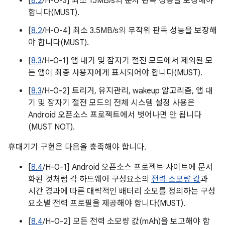
[
8.2
/H-0-3] 최소 15MB/s의 순차 판독 성능을 보장해야
합니다(MUST).
[
8.2
/H-0-4] 최소 3.5MB/s의 무작위 판독 성능을 보장해
야 합니다(MUST).
[
8.3
/H-0-1] 앱 대기 및 잠자기 절전 모드에서 제외된 모
든 앱이 최종 사용자에게 표시되어야 합니다(MUST).
[
8.3
/H-0-2] 트리거, 유지관리, wakeup 알고리즘, 앱 대
기 및 잠자기 절전 모드의 전체 시스템 설정 사용은
Android 오픈소스 프로젝트에서 벗어나면 안 됩니다
(MUST NOT).
휴대기기 구현은 다음을 충족해야 합니다.
[
8.4
/H-0-1] Android 오픈소스 프로젝트 사이트에 문서
화된 것처럼 각 하드웨어 구성요소의
전력 소모량 값
과
시간 경과에 따른 대략적인 배터리 소모를 정의하는 구성
요소별 전력 프로필을 제공해야 합니다(MUST).
[
8.4
/H-0-2] 모든 전력 소모량 값(mAh)을 보고해야 합