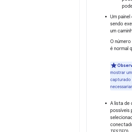
pode
Um painel 
sendo exec
um caminh
O número 
é normal 
Obser
mostrar uma
capturado 
necessaria
A lista de
possíveis
seleciona
conectado
TESTED
).