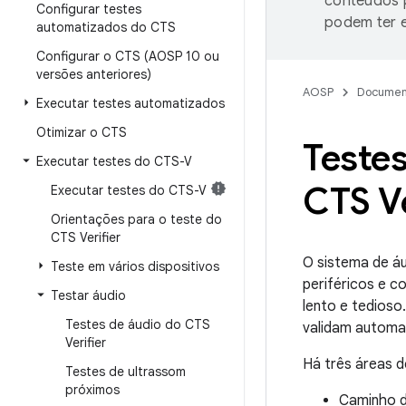
conteúdos p
Configurar testes
podem ter e
automatizados do CTS
Configurar o CTS (AOSP 10 ou
versões anteriores)
AOSP
Documen
Executar testes automatizados
Otimizar o CTS
Teste
Executar testes do CTS-V
CTS Ve
Executar testes do CTS-V
Orientações para o teste do
CTS Verifier
O sistema de áu
Teste em vários dispositivos
periféricos e 
Testar áudio
lento e tedioso
Testes de áudio do CTS
validam automa
Verifier
Há três áreas d
Testes de ultrassom
próximos
Caminho d