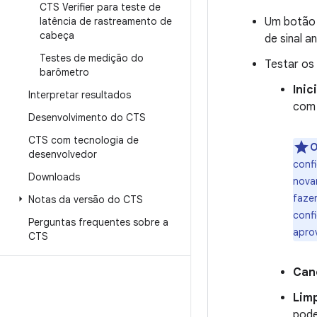
CTS Verifier para teste de
latência de rastreamento de
Um botã
cabeça
de sinal a
Testes de medição do
Testar os
barômetro
Inic
Interpretar resultados
com 
Desenvolvimento do CTS
CTS com tecnologia de
O
desenvolvedor
conf
Downloads
nova
fazer
Notas da versão do CTS
conf
Perguntas frequentes sobre a
apro
CTS
Can
Lim
pode