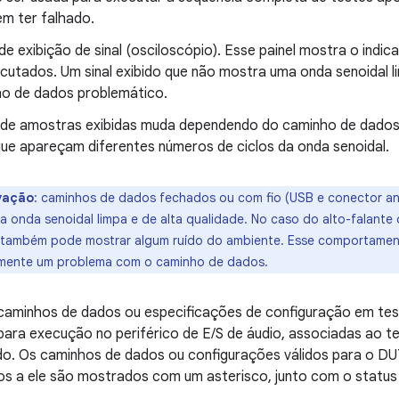
m ter falhado.
de exibição de sinal (osciloscópio). Esse painel mostra o ind
utados. Um sinal exibido que não mostra uma onda senoidal li
o de dados problemático.
de amostras exibidas muda dependendo do caminho de dados o
que apareçam diferentes números de ciclos da onda senoidal.
vação
:
caminhos de dados fechados ou com fio (USB e conector an
 onda senoidal limpa e de alta qualidade. No caso do alto-falante 
também pode mostrar algum ruído do ambiente. Esse comportament
mente um problema com o caminho de dados.
 caminhos de dados ou especificações de configuração em test
 para execução no periférico de E/S de áudio, associadas ao 
do. Os caminhos de dados ou configurações válidos para o DUT 
s a ele são mostrados com um asterisco, junto com o status 