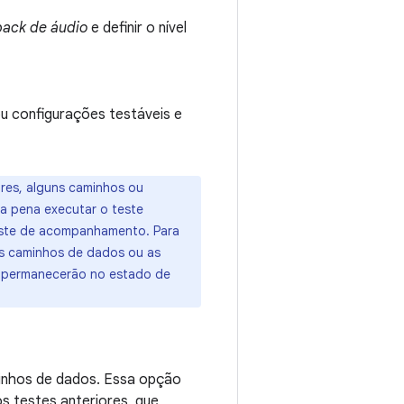
back de áudio
e definir o nível
ou configurações testáveis e
ores, alguns caminhos ou
a pena executar o teste
este de acompanhamento. Para
os caminhos de dados ou as
e permanecerão no estado de
minhos de dados. Essa opção
s testes anteriores, que