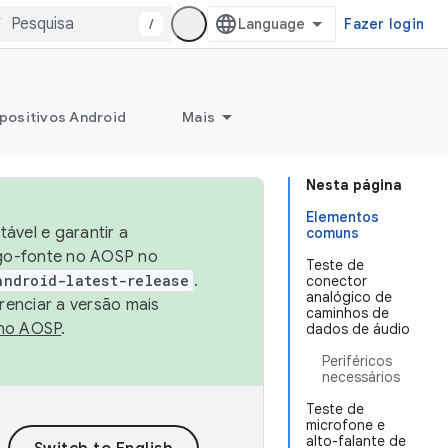
/
Fazer login
positivos Android
Mais
Nesta página
Elementos
ável e garantir a
comuns
igo-fonte no AOSP no
Teste de
android-latest-release
.
conector
analógico de
renciar a versão mais
caminhos de
no AOSP
.
dados de áudio
Periféricos
necessários
Teste de
microfone e
alto-falante de