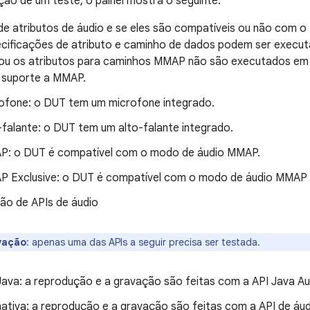
ão de um teste, o painel mostra o seguinte:
de atributos de áudio e se eles são compatíveis ou não com o
ecificações de atributo e caminho de dados podem ser execut
ou os atributos para caminhos MMAP não são executados em 
 suporte a MMAP.
ofone: o DUT tem um microfone integrado.
-falante: o DUT tem um alto-falante integrado.
: o DUT é compatível com o modo de áudio MMAP.
 Exclusive: o DUT é compatível com o modo de áudio MMAP E
ão de APIs de áudio
vação
:
apenas uma das APIs a seguir precisa ser testada.
Java: a reprodução e a gravação são feitas com a API Java Au
nativa: a reprodução e a gravação são feitas com a API de áud