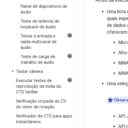
Antes da execuç
Painel de dispositivos de
Uma lista 
áudio
quais esp
Teste de latência de
de dados 
loopback de áudio
oferecem
Testar a entrada e
saída multicanal de
Micr
áudio
Alto
Teste de carga de
trabalho de áudio
MMAP
Testar câmera
MMAP
Executar testes de
Uma seleç
reprodução de mídia do
CTS Verifier
Obser
Verificação cruzada do CV
do vetor de rotação
Verificador do CTS para apps
API 
instantâneos
API 