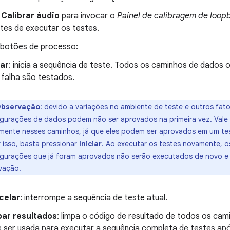
o
Calibrar áudio
para invocar o
Painel de calibragem de loop
ntes de executar os testes.
 botões de processo:
iar
: inicia a sequência de teste. Todos os caminhos de dados 
falha são testados.
bservação
:
devido a variações no ambiente de teste e outros fat
igurações de dados podem não ser aprovados na primeira vez. Vale 
mente nesses caminhos, já que eles podem ser aprovados em um t
 isso, basta pressionar
Iniciar
. Ao executar os testes novamente, 
igurações que já foram aprovados não serão executados de novo 
vação.
celar
: interrompe a sequência de teste atual.
par resultados
: limpa o código de resultado de todos os ca
 ser usada para executar a sequência completa de testes apó