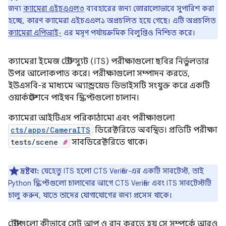
জন্য
ক্যামেরা এইচএএল৩
ব্যবহারের জন্য জোরালোভাবে সুপারিশ করা
হচ্ছে, কারণ ক্যামেরা এইচএএল১ অপ্রচলিত হয়ে গেছে। এটি অপ্রচলিত
ক্যামেরা এপিআই-
এর মসৃণ পর্যায়ক্রমিক বিলুপ্তিও নিশ্চিত করে।
ক্যামেরা ইমেজ টেস্ট স্যুট (ITS) পরীক্ষাগুলো ছবির নির্ভুলতার
উপর আলোকপাত করে। পরীক্ষাগুলো সম্পাদন করতে,
ইউএসবি-র মাধ্যমে অ্যান্ড্রয়েড ডিভাইসটি সংযুক্ত করে একটি
ওয়ার্কস্টেশনে পাইথন স্ক্রিপ্টগুলো চালান।
ক্যামেরা আইটিএস পরিকাঠামো এবং পরীক্ষাগুলো
cts/apps/CameraITS
ডিরেক্টরিতে অবস্থিত। প্রতিটি পরীক্ষা
tests/scene
#
সাবডিরেক্টরিতে থাকে।
দ্রষ্টব্য:
যেহেতু ITS হলো CTS Verifier-এর একটি সাবটেস্ট, তাই
Python স্ক্রিপ্টগুলো চালানোর আগে CTS Verifier এবং ITS সাবটেস্টটি
চালু করুন, যাতে তাদের যোগাযোগের জন্য প্রসেস থাকে।
টেস্টগুলো কীভাবে সেট আপ ও রান করতে হয় সে সম্পর্কে আরও