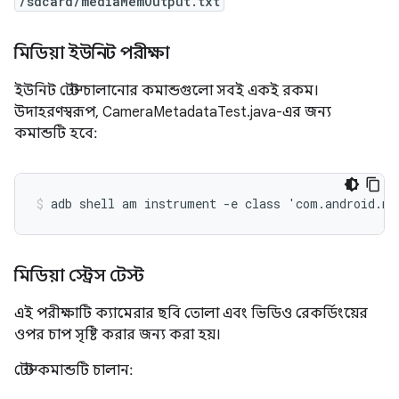
/sdcard/mediaMemOutput.txt
মিডিয়া ইউনিট পরীক্ষা
ইউনিট টেস্ট চালানোর কমান্ডগুলো সবই একই রকম।
উদাহরণস্বরূপ, CameraMetadataTest.java-এর জন্য
কমান্ডটি হবে:
মিডিয়া স্ট্রেস টেস্ট
এই পরীক্ষাটি ক্যামেরার ছবি তোলা এবং ভিডিও রেকর্ডিংয়ের
ওপর চাপ সৃষ্টি করার জন্য করা হয়।
টেস্ট কমান্ডটি চালান: