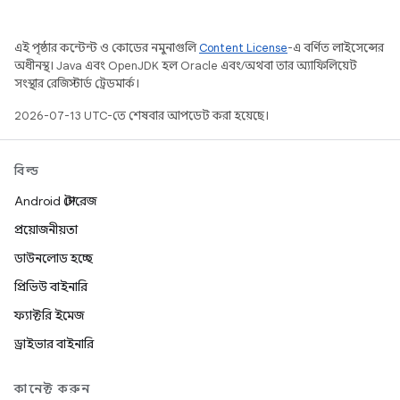
এই পৃষ্ঠার কন্টেন্ট ও কোডের নমুনাগুলি
Content License
-এ বর্ণিত লাইসেন্সের
অধীনস্থ। Java এবং OpenJDK হল Oracle এবং/অথবা তার অ্যাফিলিয়েট
সংস্থার রেজিস্টার্ড ট্রেডমার্ক।
2026-07-13 UTC-তে শেষবার আপডেট করা হয়েছে।
বিল্ড
Android স্টোরেজ
প্রয়োজনীয়তা
ডাউনলোড হচ্ছে
প্রিভিউ বাইনারি
ফ্যাক্টরি ইমেজ
ড্রাইভার বাইনারি
কানেক্ট করুন