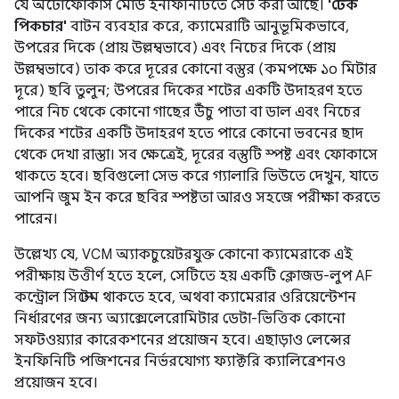
যে অটোফোকাস মোড ইনফিনিটিতে সেট করা আছে।
'টেক
পিকচার'
বাটন ব্যবহার করে, ক্যামেরাটি আনুভূমিকভাবে,
উপরের দিকে (প্রায় উল্লম্বভাবে) এবং নিচের দিকে (প্রায়
উল্লম্বভাবে) তাক করে দূরের কোনো বস্তুর (কমপক্ষে ১০ মিটার
দূরে) ছবি তুলুন; উপরের দিকের শটের একটি উদাহরণ হতে
পারে নিচ থেকে কোনো গাছের উঁচু পাতা বা ডাল এবং নিচের
দিকের শটের একটি উদাহরণ হতে পারে কোনো ভবনের ছাদ
থেকে দেখা রাস্তা। সব ক্ষেত্রেই, দূরের বস্তুটি স্পষ্ট এবং ফোকাসে
থাকতে হবে। ছবিগুলো সেভ করে গ্যালারি ভিউতে দেখুন, যাতে
আপনি জুম ইন করে ছবির স্পষ্টতা আরও সহজে পরীক্ষা করতে
পারেন।
উল্লেখ্য যে, VCM অ্যাকচুয়েটরযুক্ত কোনো ক্যামেরাকে এই
পরীক্ষায় উত্তীর্ণ হতে হলে, সেটিতে হয় একটি ক্লোজড-লুপ AF
কন্ট্রোল সিস্টেম থাকতে হবে, অথবা ক্যামেরার ওরিয়েন্টেশন
নির্ধারণের জন্য অ্যাক্সেলেরোমিটার ডেটা-ভিত্তিক কোনো
সফটওয়্যার কারেকশনের প্রয়োজন হবে। এছাড়াও লেন্সের
ইনফিনিটি পজিশনের নির্ভরযোগ্য ফ্যাক্টরি ক্যালিব্রেশনও
প্রয়োজন হবে।