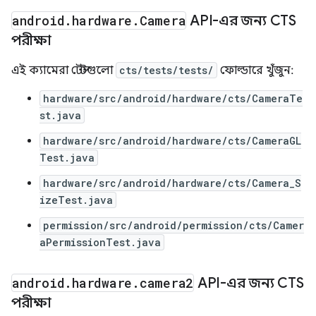
android
.
hardware
.
Camera
API-এর জন্য CTS
পরীক্ষা
এই ক্যামেরা টেস্টগুলো
cts/tests/tests/
ফোল্ডারে খুঁজুন:
hardware/src/android/hardware/cts/CameraTe
st.java
hardware/src/android/hardware/cts/CameraGL
Test.java
hardware/src/android/hardware/cts/Camera_S
izeTest.java
permission/src/android/permission/cts/Camer
aPermissionTest.java
android
.
hardware
.
camera2
API-এর জন্য CTS
পরীক্ষা