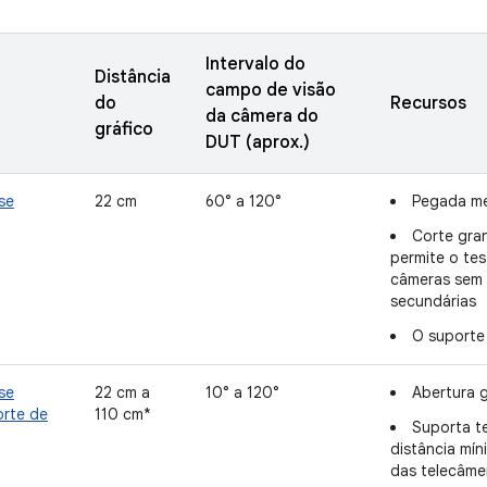
Intervalo do
Distância
campo de visão
do
Recursos
da câmera do
gráfico
DUT (aprox.)
se
22 cm
60° a 120°
Pegada m
Corte gra
permite o tes
câmeras sem 
secundárias
O suporte
se
22 cm a
10° a 120°
Abertura 
orte de
110 cm*
Suporta t
distância mín
das telecâme