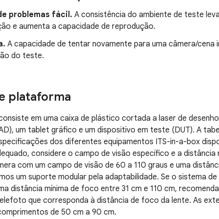
e problemas fácil.
A consistência do ambiente de teste lev
ção e aumenta a capacidade de reprodução.
a.
A capacidade de tentar novamente para uma câmera/cena ind
ão do teste.
e plataforma
consiste em uma caixa de plástico cortada a laser de desenho
), um tablet gráfico e um dispositivo em teste (DUT). A tabe
specificações dos diferentes equipamentos ITS-in-a-box dispon
equado, considere o campo de visão específico e a distância
mera com um campo de visão de 60 a 110 graus e uma distânci
s um suporte modular pela adaptabilidade. Se o sistema de c
ma distância mínima de foco entre 31 cm e 110 cm, recomen
lefoto que corresponda à distância de foco da lente. As ext
 comprimentos de 50 cm a 90 cm.