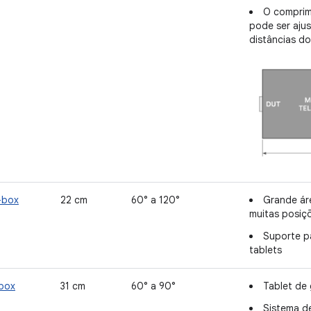
O comprim
pode ser aju
distâncias do
-box
22 cm
60° a 120°
Grande ár
muitas posi
Suporte p
tablets
-box
31 cm
60° a 90°
Tablet de 
Sistema de