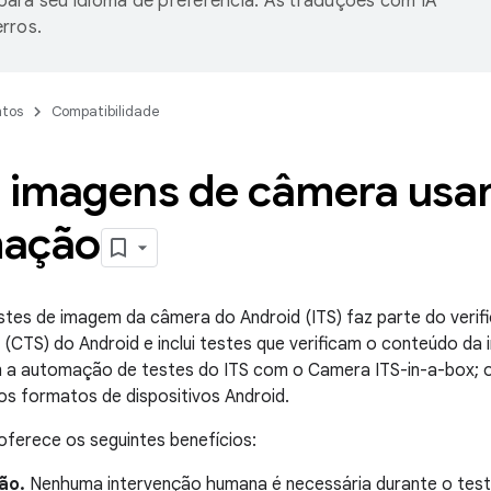
ara seu idioma de preferência. As traduções com IA
rros.
tos
Compatibilidade
r imagens de câmera usa
mação
tes de imagem da câmera do Android (ITS) faz parte do verif
 (CTS) do Android e inclui testes que verificam o conteúdo da 
 a automação de testes do ITS com o Camera ITS-in-a-box; o
s formatos de dispositivos Android.
oferece os seguintes benefícios:
ão.
Nenhuma intervenção humana é necessária durante o test