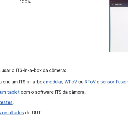
100%
 usar o ITS-in-a-box da câmera:
 crie um ITS-in-a-box
modular
,
WFoV
ou
RFoV
e
sensor Fusio
 um tablet
com o software ITS da câmera.
testes
.
 resultados
do DUT.