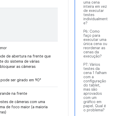
uma cena
inteira em vez
de executar
testes
individualment
e?
P6: Como
faço para
executar uma
única cena ou
enor
reordenar as
cenas da
nde de abertura na frente que
execução?
te do sistema de várias
P7: Vários
bloquear as câmeras
testes da
cena 1 falham
com a
 pode ser girado em 90°
configuração
do tablet,
mas são
grande na frente
aprovados
com um
estes de câmeras com uma
gráfico em
papel. Qual é
ima de foco maior (a maioria
o problema?
ras)