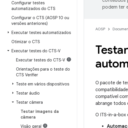
conteúdos p
Configurar testes
podem ter e
automatizados do CTS
Configurar o CTS (AOSP 10 ou
versões anteriores)
AOSP
Documen
Executar testes automatizados
Otimizar o CTS
Testa
Executar testes do CTS-V
auto
Executar testes do CTS-V
Orientações para o teste do
CTS Verifier
O pacote de tes
Teste em vários dispositivos
compatibilidade
Testar áudio
compatível com
Testar câmera
abrange todos o
Testar imagens da
O ITS-in-a-box 
câmera
Automaç
Visão geral