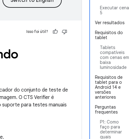
Executar cena
5
Ver resultados
Isso foi útil?
Requisitos do
tablet
Tablets
ndo
compatíveis
com cenas em
baixa
luminosidade
Requisitos de
tablet para o
Android 14 e
icador do conjunto de teste de
versões
imagem. O CTS Verifier é
anteriores
 suporte para testes manuais
Perguntas
frequentes
P1: Como
faço para
determinar
e.
quais