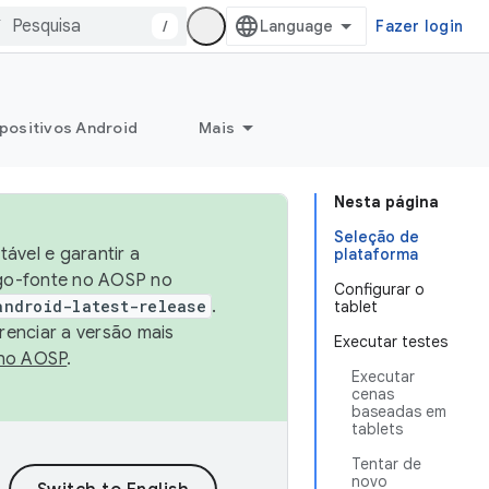
/
Fazer login
positivos Android
Mais
Nesta página
Seleção de
ável e garantir a
plataforma
igo-fonte no AOSP no
Configurar o
android-latest-release
.
tablet
renciar a versão mais
Executar testes
no AOSP
.
Executar
cenas
baseadas em
tablets
Tentar de
novo