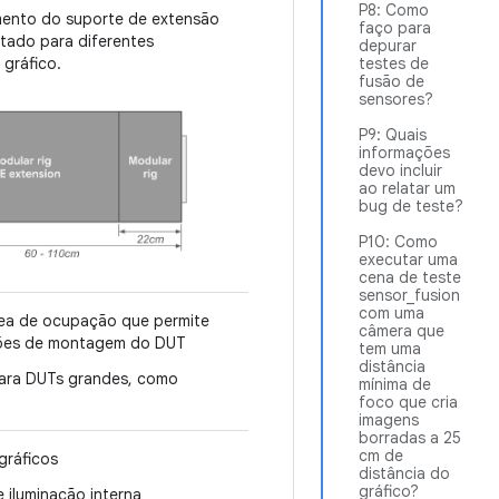
P8: Como
ento do suporte de extensão
faço para
stado para diferentes
depurar
 gráfico.
testes de
fusão de
sensores?
P9: Quais
informações
devo incluir
ao relatar um
bug de teste?
P10: Como
executar uma
cena de teste
sensor_fusion
com uma
ea de ocupação que permite
câmera que
ções de montagem do DUT
tem uma
distância
ara DUTs grandes, como
mínima de
foco que cria
imagens
borradas a 25
cm de
gráficos
distância do
gráfico?
 iluminação interna