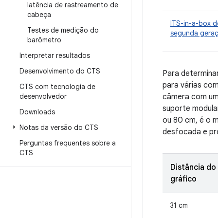
latência de rastreamento de
cabeça
ITS-in-a-box d
Testes de medição do
segunda gera
barômetro
Interpretar resultados
Desenvolvimento do CTS
Para determinar
para várias co
CTS com tecnologia de
desenvolvedor
câmera com um 
suporte modula
Downloads
ou 80 cm, é o m
Notas da versão do CTS
desfocada e pro
Perguntas frequentes sobre a
CTS
Distância do
gráfico
31 cm