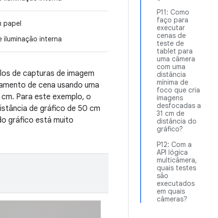
P11: Como
faço para
m papel
executar
cenas de
 iluminação interna
teste de
tablet para
uma câmera
com uma
plos de capturas de imagem
distância
mínima de
onamento de cena usando uma
foco que cria
 cm. Para este exemplo, o
imagens
desfocadas a
stância de gráfico de 50 cm
31 cm de
o gráfico está muito
distância do
gráfico?
P12: Com a
API lógica
multicâmera,
quais testes
são
executados
em quais
câmeras?