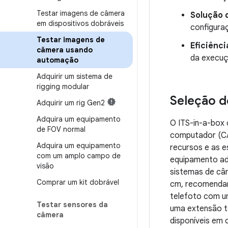
Testar imagens de câmera
Solução d
em dispositivos dobráveis
configura
Testar imagens de
Eficiênci
câmera usando
da execuç
automação
Adquirir um sistema de
rigging modular
Seleção d
Adquirir um rig Gen2
Adquira um equipamento
O ITS-in-a-box 
de FOV normal
computador (CAD
Adquira um equipamento
recursos e as e
com um amplo campo de
equipamento ad
visão
sistemas de câ
Comprar um kit dobrável
cm, recomendamo
telefoto com u
Testar sensores da
uma extensão te
câmera
disponíveis em