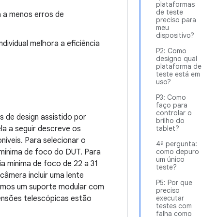
plataformas
de teste
a a menos erros de
preciso para
meu
dispositivo?
ividual melhora a eficiência
P2: Como
designo qual
plataforma de
teste está em
uso?
P3: Como
faço para
controlar o
s de design assistido por
brilho do
la a seguir descreve os
tablet?
íveis. Para selecionar o
4ª pergunta:
 mínima de foco do DUT. Para
como depuro
um único
a mínima de foco de 22 a 31
teste?
âmera incluir uma lente
P5: Por que
damos um suporte modular com
preciso
ensões telescópicas estão
executar
testes com
falha como