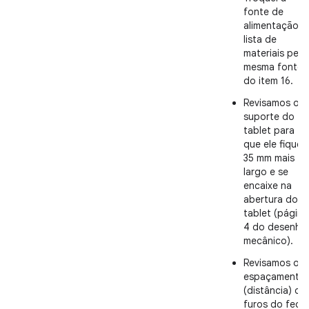
fonte de
alimentação n
lista de
materiais pela
mesma fonte
do item 16.
Revisamos o
suporte do
tablet para
que ele fique
35 mm mais
largo e se
encaixe na
abertura do
tablet (página
4 do desenho
mecânico).
Revisamos o
espaçamento
(distância) do
furos do fech