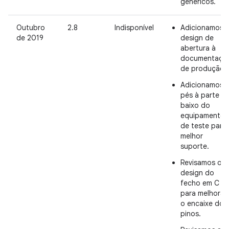
genéricos.
Outubro
2.8
Indisponível
Adicionamos 
de 2019
design de
abertura à
documentaçã
de produção.
Adicionamos
pés à parte d
baixo do
equipamento
de teste para
melhor
suporte.
Revisamos o
design do
fecho em C
para melhorar
o encaixe dos
pinos.