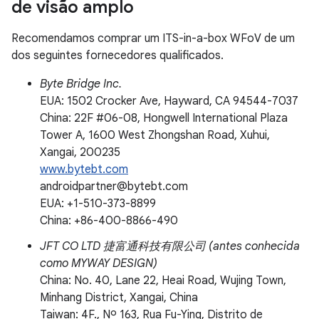
de visão amplo
Recomendamos comprar um ITS-in-a-box WFoV de um
dos seguintes fornecedores qualificados.
Byte Bridge Inc.
EUA: 1502 Crocker Ave, Hayward, CA 94544-7037
China: 22F #06-08, Hongwell International Plaza
Tower A, 1600 West Zhongshan Road, Xuhui,
Xangai, 200235
www.bytebt.com
androidpartner@bytebt.com
EUA: +1-510-373-8899
China: +86-400-8866-490
JFT CO LTD 捷富通科技有限公司 (antes conhecida
como MYWAY DESIGN)
China: No. 40, Lane 22, Heai Road, Wujing Town,
Minhang District, Xangai, China
Taiwan: 4F., Nº 163, Rua Fu-Ying, Distrito de