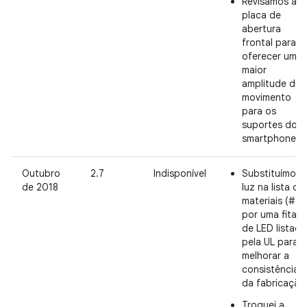
Revisamos a
placa de
abertura
frontal para
oferecer uma
maior
amplitude de
movimento
para os
suportes do
smartphone.
Outubro
2.7
Indisponível
Substituímos 
de 2018
luz na lista de
materiais (#16
por uma fita
de LED listada
pela UL para
melhorar a
consistência
da fabricação
Troquei a