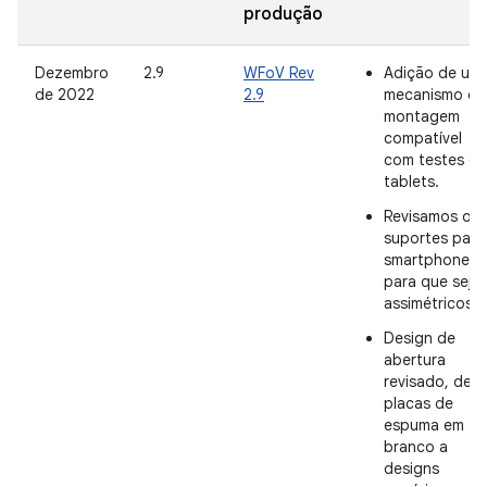
produção
Dezembro
2.9
WFoV Rev
Adição de um
de 2022
2.9
mecanismo de
montagem
compatível
com testes de
tablets.
Revisamos os
suportes para
smartphone
para que seja
assimétricos.
Design de
abertura
revisado, de
placas de
espuma em
branco a
designs