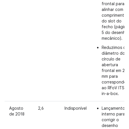
frontal para
alinhar com o
comprimento
do slot do
fecho (página
5 do desenho
mecânico).
Reduzimos o
diâmetro do
círculo de
abertura
frontal em 20
mm para
corresponder
ao RFoV ITS-
in-a-box.
Agosto
2,6
Indisponível
Lançamento
de 2018
interno para
corrigir o
desenho