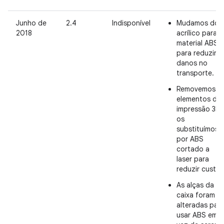
Junho de
2.4
Indisponível
Mudamos do
2018
acrílico para o
material ABS
para reduzir
danos no
transporte.
Removemos o
elementos de
impressão 3D 
os
substituímos
por ABS
cortado a
laser para
reduzir custos
As alças da
caixa foram
alteradas par
usar ABS em