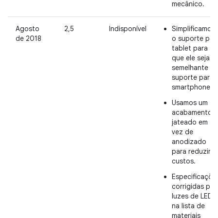
mecânico.
Agosto
2,5
Indisponível
Simplificamos
de 2018
o suporte par
tablet para
que ele seja
semelhante a
suporte para
smartphone.
Usamos um
acabamento
jateado em
vez de
anodizado
para reduzir
custos.
Especificaçõe
corrigidas par
luzes de LED
na lista de
materiais