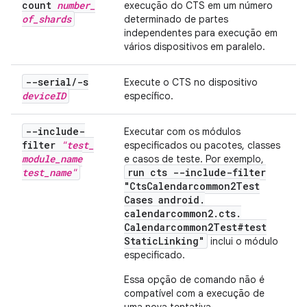
count
number
_
execução do CTS em um número
of
_
shards
determinado de partes
independentes para execução em
vários dispositivos em paralelo.
--serial
/
-s
Execute o CTS no dispositivo
device
ID
específico.
--include-
Executar com os módulos
filter
"test
_
especificados ou pacotes, classes
module
_
name
e casos de teste. Por exemplo,
test
_
name"
run cts --include-filter
"Cts
Calendarcommon2Test
Cases android
.
calendarcommon2
.
cts
.
Calendarcommon2Test#test
Static
Linking"
inclui o módulo
especificado.
Essa opção de comando não é
compatível com a execução de