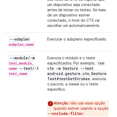
um dispositivo seja conectado
antes de iniciar os testes. Se mais
de um dispositivo estiver
conectado, o host do CTS vai
escolher um automaticamente.
--subplan
Executar o subplano especificado.
subplan
_
name
--module
/
-m
Executa o módulo e o teste
test
_
module
_
run
especificados. Por exemplo,
name
--test
/
-t
cts -m Gesture --test
test
_
name
android
.
gesture
.
cts
.
Gesture
Test#test
Get
Strokes
executa
o pacote, a classe ou o teste
específico.
Atenção
: não use essa opção
quando estiver usando a opção
--include-filter
.