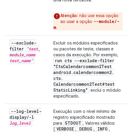
uma nova tentativa.
Atenção
: não use essa opção
--module/-
ao usar a opção
m
.
--exclude-
Excluir os módulos especificados
filter
"test
_
ou pacotes de teste, classes e
module
_
name
casos da execução. Por exemplo,
test
_
name"
run cts --exclude-filter
"Cts
Calendarcommon2Test
android
.
calendarcommon2
.
cts
.
Calendarcommon2Test#test
Static
Linking"
exclui o módulo
especificado.
--log-level-
Execução com o nível mínimo de
display
/
-l
registro especificado mostrado
log
_
level
STDOUT
para
. Valores válidos:
VERBOSE
DEBUG
INFO
[
,
,
,