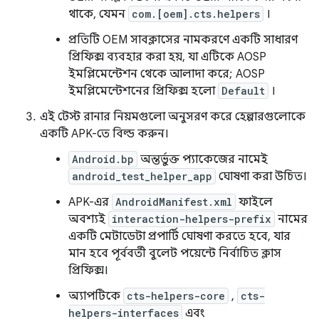
থাকে, যেমন
com.[oem].cts.helpers
।
প্রতিটি OEM সাবক্লাসের নামকরণে একটি সাধারণ
প্রিফিক্স ব্যবহার করা হয়, যা এটিকে AOSP
ইমপ্লিমেন্টেশন থেকে আলাদা করে; AOSP
ইমপ্লিমেন্টেশনের প্রিফিক্স হলো
Default
।
এই টেস্ট রানার নিয়মগুলো অনুসরণ করে হেল্পারগুলোকে
একটি APK-তে বিল্ড করুন।
Android.bp
অন্তর্ভুক্ত প্যাকেজের নামেই
android_test_helper_app
ঘোষণা করা উচিত।
APK-এর
AndroidManifest.xml
ফাইলে
অবশ্যই
interaction-helpers-prefix
নামের
একটি মেটাডেটা প্রপার্টি ঘোষণা করতে হবে, যার
মান হবে পূর্ববর্তী বুলেট পয়েন্টে নির্বাচিত ক্লাস
প্রিফিক্স।
অ্যাপটিকে
cts-helpers-core
,
cts-
helpers-interfaces
এবং