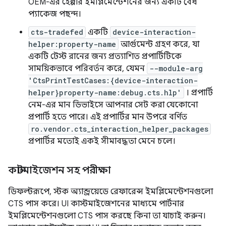
OEM-এর হেল্পার ইমপ্লিমেন্টেশনের জন্য একটি বৈধ
প্যাকেজ পছন্দ।
cts-tradefed
একটি
device-interaction-
helper:property-name
আর্গুমেন্ট গ্রহণ করে, যা
একটি টেস্ট রানের জন্য প্রত্যাশিত প্রপার্টিটিকে
সাময়িকভাবে পরিবর্তন করে, যেমন
--module-arg
'CtsPrintTestCases:{device-interaction-
helper}property-name:debug.cts.hlp'
। প্রপার্টি
নেম-এর মান ডিভাইসে আপনার সেট করা যেকোনো
প্রপার্টি হতে পারে। এই প্রপার্টির মান উপরে বর্ণিত
ro.vendor.cts_interaction_helper_packages
প্রপার্টির মতোই একই সীমাবদ্ধতা মেনে চলে।
কাস্টমাইজেশন সহ পরীক্ষা
ডিফল্টরূপে, স্টক অ্যান্ড্রয়েডে রেফারেন্স ইমপ্লিমেন্টেশনগুলো
CTS পাস করে। UI কাস্টমাইজেশনের মাধ্যমে পার্টনার
ইমপ্লিমেন্টেশনগুলো CTS পাস করছে কিনা তা যাচাই করুন।