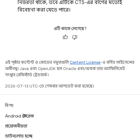
নির্ভরতা থাকে, তবে এটিকে CTS-এর বাগের মতোই
বিবেচনা করা যেতে পারে।
এটি কাজে লেগেছে?
এই পৃষ্ঠার কন্টেন্ট ও কোডের নমুনাগুলি
Content License
-এ বর্ণিত লাইসেন্সের
অধীনস্থ। Java এবং OpenJDK হল Oracle এবং/অথবা তার অ্যাফিলিয়েট
সংস্থার রেজিস্টার্ড ট্রেডমার্ক।
2026-07-13 UTC-তে শেষবার আপডেট করা হয়েছে।
বিল্ড
Android স্টোরেজ
প্রয়োজনীয়তা
ডাউনলোড হচ্ছে