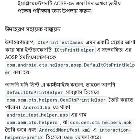
ইমপ্লিমেন্টেশনটি AOSP-তে জমা দিন অথবা তৃতীয়
পক্ষের পরীক্ষার জন্য উপলব্ধ করুন।
উদাহরণ সহায়ক বাস্তবায়ন
উদাহরণস্বরূপ,
CtsPrintTestCases
এমন একটি হেল্পার আশা
করে যার ইন্টারফেসটি
ICtsPrintHelper
এ সংজ্ঞায়িত। এর
AOSP ইমপ্লিমেন্টেশনকে
com.android.cts.helpers.aosp.DefaultCtsPrintHelp
er
বলা হয়।
আপনি যদি প্রিন্ট UI কাস্টমাইজ করেন, তাহলে আপনি
DefaultCtsPrintHelper
সাবক্লাস হিসেবে
com.oem.cts.helpers.OemCtsPrintHelper
তৈরি করতে
পারেন।
Android.bp
তে থাকা
android_test_helper_app
এর নাম
com.oem.cts.helpers
, যা
com.oem.cts.helpers.apk
তৈরি করে এবং
AndroidManifest.xml
এ
interaction-
helpers-prefix
হিসেবে
Oem
ঘোষণা করে।