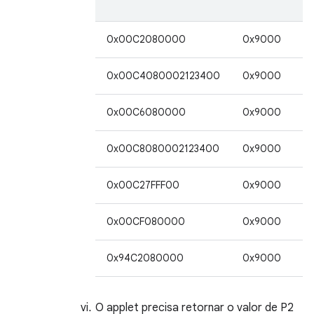
(
0x00C2080000
0x9000
2
0x00C4080002123400
0x9000
2
0x00C6080000
0x9000
2
0x00C8080002123400
0x9000
2
0x00C27FFF00
0x9000
3
0x00CF080000
0x9000
2
0x94C2080000
0x9000
2
O applet precisa retornar o valor de P2