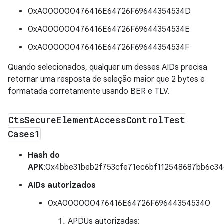
0xA000000476416E64726F69644354534D
0xA000000476416E64726F69644354534E
0xA000000476416E64726F69644354534F
Quando selecionados, qualquer um desses AIDs precisa
retornar uma resposta de seleção maior que 2 bytes e
formatada corretamente usando BER e TLV.
Cts
Secure
Element
Access
Control
Test
Cases1
Hash do
APK
:0x4bbe31beb2f753cfe71ec6bf112548687bb6c34
AIDs autorizados
0xA000000476416E64726F696443545340
APDUs autorizadas: