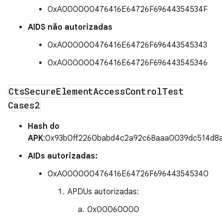
0xA000000476416E64726F69644354534F
AIDS não autorizadas
0xA000000476416E64726F696443545343
0xA000000476416E64726F696443545346
Cts
Secure
Element
Access
Control
Test
Cases2
Hash do
APK
:0x93b0ff2260babd4c2a92c68aaa0039dc514d8
AIDs autorizadas:
0xA000000476416E64726F696443545340
APDUs autorizadas:
0x00060000