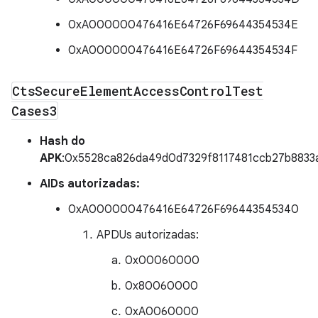
0xA000000476416E64726F69644354534E
0xA000000476416E64726F69644354534F
Cts
Secure
Element
Access
Control
Test
Cases3
Hash do
APK
:0x5528ca826da49d0d7329f8117481ccb27b8833
AIDs autorizadas:
0xA000000476416E64726F696443545340
APDUs autorizadas:
0x00060000
0x80060000
0xA0060000