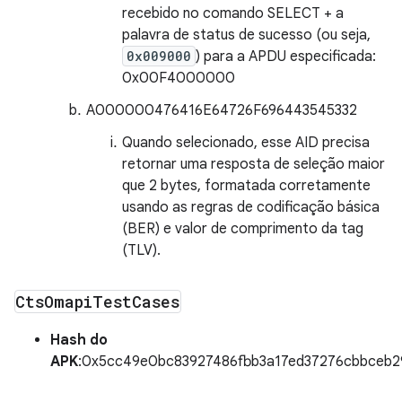
recebido no comando SELECT + a
palavra de status de sucesso (ou seja,
0x009000
) para a APDU especificada:
0x00F4000000
A000000476416E64726F696443545332
Quando selecionado, esse AID precisa
retornar uma resposta de seleção maior
que 2 bytes, formatada corretamente
usando as regras de codificação básica
(BER) e valor de comprimento da tag
(TLV).
Cts
Omapi
Test
Cases
Hash do
APK
:0x5cc49e0bc83927486fbb3a17ed37276cbbceb