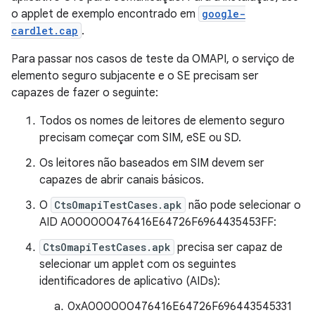
o applet de exemplo encontrado em
google-
cardlet.cap
.
Para passar nos casos de teste da OMAPI, o serviço de
elemento seguro subjacente e o SE precisam ser
capazes de fazer o seguinte:
Todos os nomes de leitores de elemento seguro
precisam começar com SIM, eSE ou SD.
Os leitores não baseados em SIM devem ser
capazes de abrir canais básicos.
O
CtsOmapiTestCases.apk
não pode selecionar o
AID A000000476416E64726F6964435453FF:
CtsOmapiTestCases.apk
precisa ser capaz de
selecionar um applet com os seguintes
identificadores de aplicativo (AIDs):
0xA000000476416E64726F696443545331