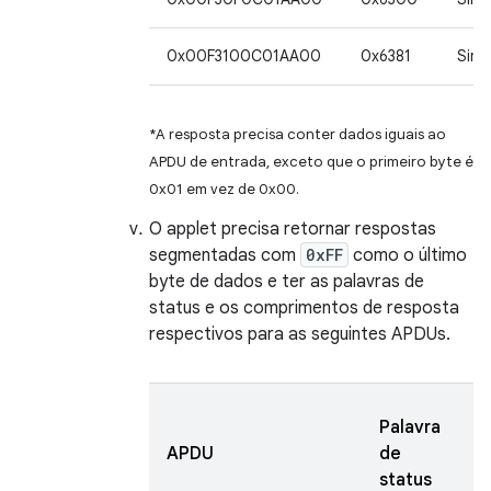
0x00F3100C01AA00
0x6381
Sim*
*A resposta precisa conter dados iguais ao
APDU de entrada, exceto que o primeiro byte é
0x01 em vez de 0x00.
O applet precisa retornar respostas
segmentadas com
0xFF
como o último
byte de dados e ter as palavras de
status e os comprimentos de resposta
respectivos para as seguintes APDUs.
T
Palavra
d
APDU
de
r
status