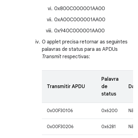
0x800C000001AA00
0xA00C000001AA00
0x940C000001AA00
O applet precisa retornar as seguintes
palavras de status para as APDUs
Transmit
respectivas:
Palavra
Transmitir APDU
de
Dad
status
0x00F30106
0x6200
Não
0x00F30206
0x6281
Não