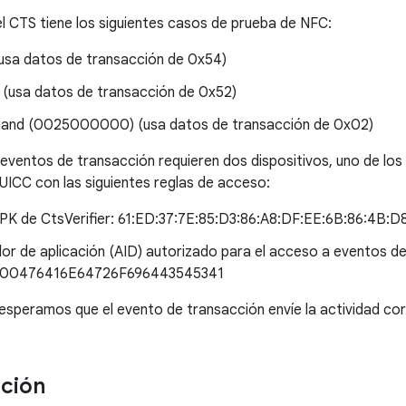
del CTS tiene los siguientes casos de prueba de NFC:
(usa datos de transacción de 0x54)
 (usa datos de transacción de 0x52)
and (0025000000) (usa datos de transacción de 0x02)
eventos de transacción requieren dos dispositivos, uno de los
ICC con las siguientes reglas de acceso:
PK de CtsVerifier: 61:ED:37:7E:85:D3:86:A8:DF:EE:6B:86:4B:D
dor de aplicación (AID) autorizado para el acceso a eventos d
00476416E64726F696443545341
 esperamos que el evento de transacción envíe la actividad cor
ción