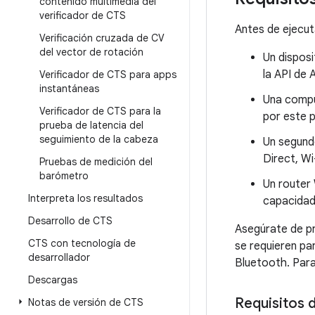
contenido multimedia del
verificador de CTS
Antes de ejecuta
Verificación cruzada de CV
del vector de rotación
Un disposi
la API de 
Verificador de CTS para apps
instantáneas
Una compu
Verificador de CTS para la
por este 
prueba de latencia del
seguimiento de la cabeza
Un segund
Direct, W
Pruebas de medición del
barómetro
Un router 
Interpreta los resultados
capacidad
Desarrollo de CTS
Asegúrate de pr
CTS con tecnología de
se requieren pa
desarrollador
Bluetooth. Para
Descargas
Requisitos 
Notas de versión de CTS