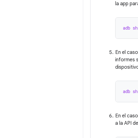
la app par
adb sh
En el caso
informes s
dispositiv
adb sh
En el caso
a la API d