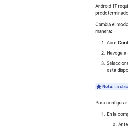
Android 17 requ
predeterminado
Cambia el modo 
manera:
Abre
Conf
Navega a
Seleccion
está dispo
Nota:
La ubic
Para configurar 
En la comp
Ante