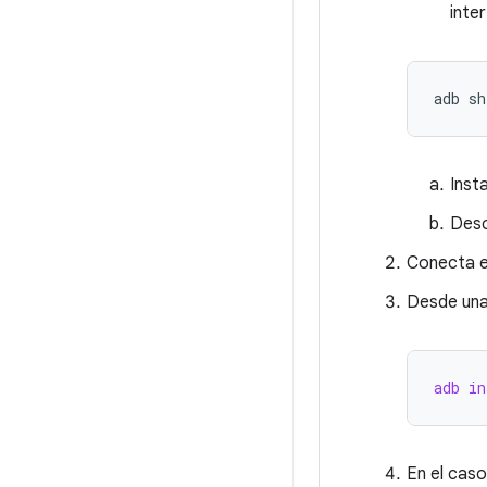
inte
Inst
Desc
Conecta e
Desde una
adb in
En el caso