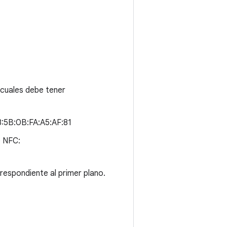
 cuales debe tener
8:5B:0B:FA:A5:AF:81
e NFC:
respondiente al primer plano.