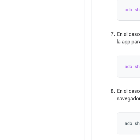
adb sh
En el caso
la app par
adb sh
En el caso
navegador