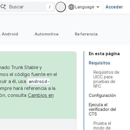
/
Acceder
s Android
Automotive
Referencia
En esta página
Requisitos
mado Trunk Stable y
Requisitos de
emos el código fuente en el
UICC para
uir a él, usa
android-
pruebas de
NFC
empre hará referencia a la
ión, consulta
Cambios en
Configuración
Ejecuta el
verificador del
CTS
Prueba el
modo de