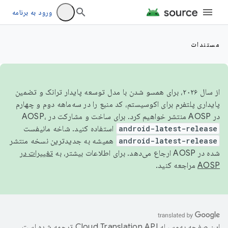
ورود به برنامه
مستندات
از سال ۲۰۲۶، برای همسو شدن با مدل توسعه پایدار ترانک و تضمین
پایداری پلتفرم برای اکوسیستم، کد منبع را در سه‌ماهه دوم و چهارم
در AOSP منتشر خواهیم کرد. برای ساخت و مشارکت در AOSP،
android-latest-release
استفاده کنید. شاخه مانیفست
android-latest-release
همیشه به جدیدترین نسخه منتشر
شده در AOSP ارجاع می‌دهد. برای اطلاعات بیشتر، به
تغییرات در
AOSP
مراجعه کنید.
این صفحه به‌وسیله
ترجمه شده است.