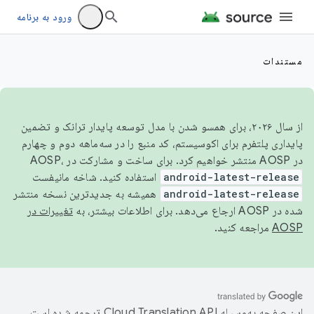
ورود به برنامه
مستندات
از سال ۲۰۲۶، برای همسو شدن با مدل توسعه پایدار ترانک و تضمین
پایداری پلتفرم برای اکوسیستم، کد منبع را در سه‌ماهه دوم و چهارم
در AOSP منتشر خواهیم کرد. برای ساخت و مشارکت در AOSP،
android-latest-release
استفاده کنید. شاخه مانیفست
android-latest-release
همیشه به جدیدترین نسخه منتشر
شده در AOSP ارجاع می‌دهد. برای اطلاعات بیشتر، به
تغییرات در
AOSP
مراجعه کنید.
این صفحه به‌وسیله
ترجمه شده است.