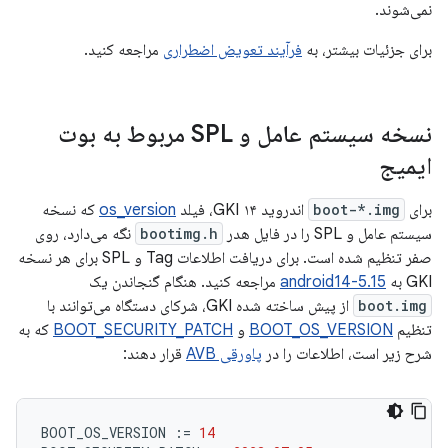
نمی‌شوند.
برای جزئیات بیشتر، به
فرآیند تعویض اضطراری
مراجعه کنید.
نسخه سیستم عامل و SPL مربوط به بوت
ایمیج
برای
boot-*.img
اندروید ۱۴ GKI، فیلد
os_version
که نسخه
سیستم عامل و SPL را در فایل هدر
bootimg.h
نگه می‌دارد، روی
صفر تنظیم شده است. برای دریافت اطلاعات Tag و SPL برای هر نسخه
GKI به
android14-5.15
مراجعه کنید. هنگام گنجاندن یک
boot.img
از پیش ساخته شده GKI، شرکای دستگاه می‌توانند با
تنظیم
BOOT_OS_VERSION
و
BOOT_SECURITY_PATCH
که به
شرح زیر است، اطلاعات را در
پاورقی AVB
قرار دهند:
BOOT_OS_VERSION
:=
14