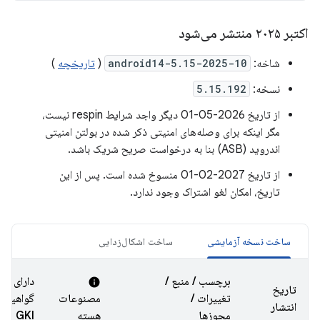
اکتبر ۲۰۲۵ منتشر می‌شود
شاخه:
android14-5.15-2025-10
(
تاریخچه
)
نسخه:
5.15.192
از تاریخ 2026-05-01 دیگر واجد شرایط respin نیست،
مگر اینکه برای وصله‌های امنیتی ذکر شده در بولتن امنیتی
اندروید (ASB) بنا به درخواست صریح شریک باشد.
از تاریخ 2027-02-01 منسوخ شده است. پس از این
تاریخ، امکان لغو اشتراک وجود ندارد.
ساخت نسخه آزمایشی
ساخت اشکال‌زدایی
برچسب / منبع /
دارای
info
تاریخ
تغییرات /
مصنوعات
گواهینام
انتشار
مجوزها
هسته
GKI