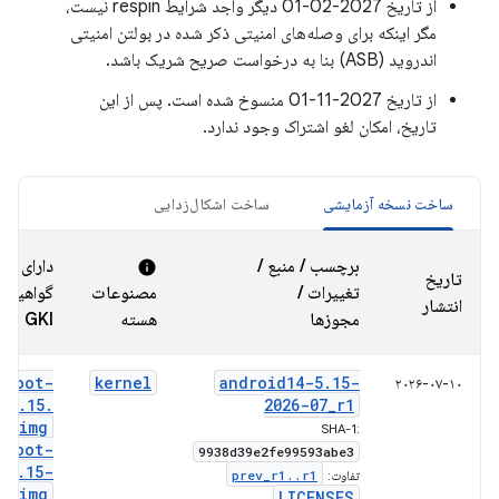
از تاریخ 2027-02-01 دیگر واجد شرایط respin نیست،
مگر اینکه برای وصله‌های امنیتی ذکر شده در بولتن امنیتی
اندروید (ASB) بنا به درخواست صریح شریک باشد.
از تاریخ 2027-11-01 منسوخ شده است. پس از این
تاریخ، امکان لغو اشتراک وجود ندارد.
ساخت نسخه آزمایشی
ساخت اشکال‌زدایی
برچسب / منبع /
دارای
info
تاریخ
تغییرات /
مصنوعات
گواهینام
انتشار
مجوزها
هسته
GKI
boot-
kernel
android14-5
.
15-
۲۰۲۶-۰۷-۱۰
5
.
15
.
2026-07
_
r1
img
SHA-1:
boot-
9938d39e2fe99593abe3
5
.
15-
prev
_
r1
.
.
r1
تفاوت:
gz
.
img
LICENSES