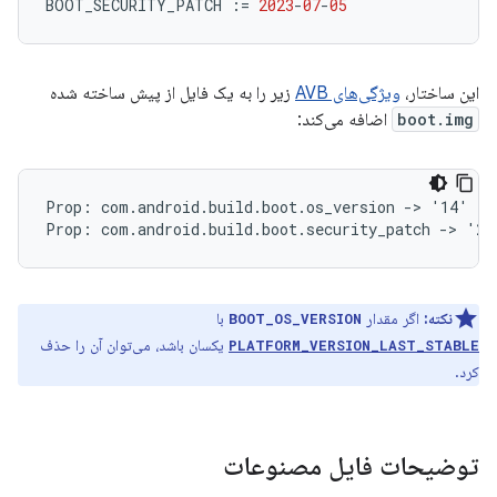
BOOT_SECURITY_PATCH
:=
2023
-
07
-
05
این ساختار،
ویژگی‌های AVB
زیر را به یک فایل از پیش ساخته شده
boot.img
اضافه می‌کند:
Prop: com.android.build.boot.os_version -> '14'

نکته:
اگر مقدار
با
BOOT_OS_VERSION
یکسان باشد، می‌توان آن را حذف
PLATFORM_VERSION_LAST_STABLE
کرد.
توضیحات فایل مصنوعات