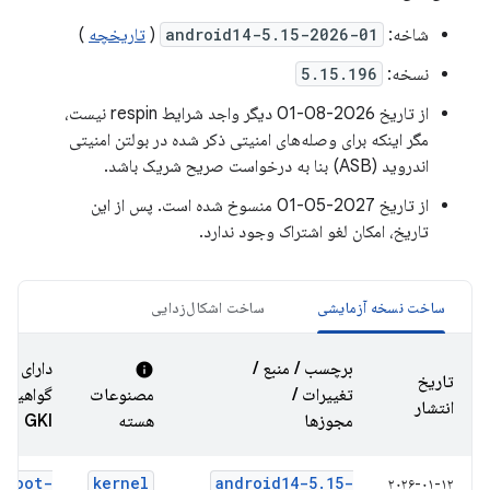
شاخه:
android14-5.15-2026-01
(
تاریخچه
)
نسخه:
5.15.196
از تاریخ 2026-08-01 دیگر واجد شرایط respin نیست،
مگر اینکه برای وصله‌های امنیتی ذکر شده در بولتن امنیتی
اندروید (ASB) بنا به درخواست صریح شریک باشد.
از تاریخ 2027-05-01 منسوخ شده است. پس از این
تاریخ، امکان لغو اشتراک وجود ندارد.
ساخت نسخه آزمایشی
ساخت اشکال‌زدایی
برچسب / منبع /
دارای
info
تاریخ
تغییرات /
مصنوعات
گواهینام
انتشار
مجوزها
هسته
GKI
boot-
kernel
android14-5
.
15-
۲۰۲۶-۰۱-۱۲