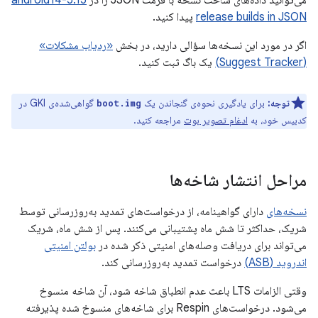
می‌توانید داده‌های ساخت نسخه با فرمت JSON را در
android14-5.15
release builds in JSON
پیدا کنید.
اگر در مورد این نسخه‌ها سؤالی دارید، در بخش
«ردیاب مشکلات»
(Suggest Tracker)
یک باگ ثبت کنید.
توجه:
برای یادگیری نحوه‌ی گنجاندن یک
گواهی‌شده‌ی GKI در
boot.img
کدبیس خود، به
ادغام تصویر بوت
مراجعه کنید.
مراحل انتشار شاخه‌ها
نسخه‌های
دارای گواهینامه، از درخواست‌های تمدید به‌روزرسانی توسط
شریک، حداکثر تا شش ماه پشتیبانی می‌کنند. پس از شش ماه، شریک
می‌تواند برای دریافت وصله‌های امنیتی ذکر شده در
بولتن امنیتی
اندروید (ASB)
درخواست تمدید به‌روزرسانی کند.
وقتی الزامات LTS باعث عدم انطباق شاخه شود، آن شاخه منسوخ
می‌شود. درخواست‌های Respin برای شاخه‌های منسوخ شده پذیرفته