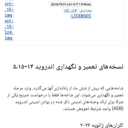
boot-
2b36fb91cb14711940da
5
.
15-
r3
.
.
r4
دیفرانسیل:
gz
.
img
LICENSES
boot-
5
.
15-
lz4
.
img
نسخه‌های تعمیر و نگهداری اندروید ۱۴-۵
۱۵
.
شاخه‌هایی که بیش از شش ماه از راه‌اندازی آنها می‌گذرد، وارد مرحله
تعمیر و نگهداری می‌شوند. این شاخه‌ها فقط با درخواست صریح یکی از
شرکا برای ارائه وصله‌های امنیتی ذکر شده در بولتن امنیتی اندروید
(ASB) واجد شرایط تعویض هستند.
اکران‌های ژانویه ۲۰۲۶