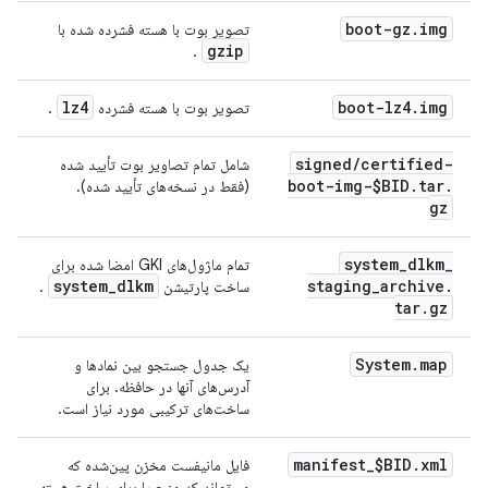
boot-gz
.
img
تصویر بوت با هسته فشرده شده با
gzip
.
lz4
boot-lz4
.
img
تصویر بوت با هسته فشرده
.
signed
/
certified-
شامل تمام تصاویر بوت تأیید شده
boot-img-$BID
.
tar
.
(فقط در نسخه‌های تأیید شده).
gz
system
_
dlkm
_
تمام ماژول‌های GKI امضا شده برای
system
_
dlkm
staging
_
archive
.
ساخت پارتیشن
.
tar
.
gz
System
.
map
یک جدول جستجو بین نمادها و
آدرس‌های آنها در حافظه. برای
ساخت‌های ترکیبی مورد نیاز است.
manifest
_
$BID
.
xml
فایل مانیفست مخزن پین‌شده که
می‌تواند کد منبع را برای ساخت هسته