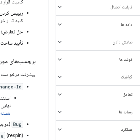
کامیت قرار د
قابلیت اتصال
ریبیس کردن:
کنید تا از خ
داده ها
حل تعارض:
ت
نمایش دادن
تأیید ساخت:
فونت ها
برچسب‌های مورد
پیشرفت درخواست respin بدون تگ‌های زیر در پیام کامیت مسدود می‌شود:
گرافیک
hange-Id
تعامل
نهایی از نسخه TS
رسانه ها
هسته‌ه
Bug
(موجو
عملکرد
(respin): شما باید یک برچسب جدید
ug