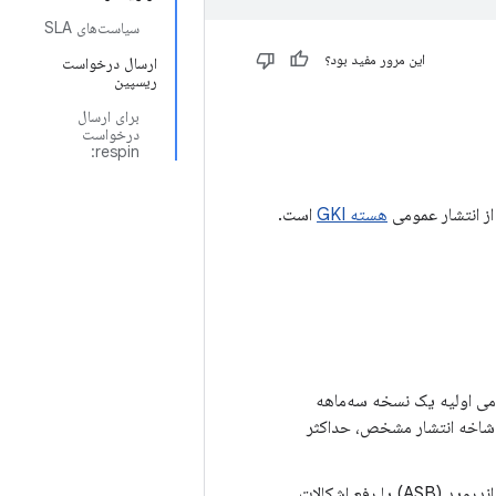
سیاست‌های SLA
این مرور مفید بود؟
ارسال درخواست
ریسپین
برای ارسال
درخواست
respin:
از انتشار عمومی
هسته GKI
است.
ز انتشار عمومی اولیه یک نسخه سه‌ماهه
ویژگی‌ها را فقط برای یک شاخه انتشار مشخص، حداکثر
برای وصله‌های امنیتی ذکر شده در بولتن امنیتی اندروید (ASB) یا رفع اشکالات