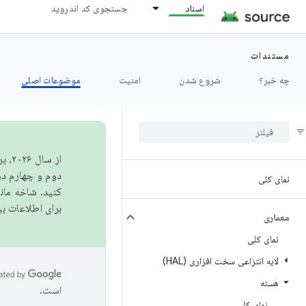
اسناد
جستجوی کد اندروید
مستندات
چه خبر؟
شروع شدن
امنیت
موضوعات اصلی
از 
دوم و چهارم در AOSP منتشر خواهیم کرد. برای ساخت و مشارکت در 
نمای کلی
کنید. شاخه ما
برای اطلاعات ب
معماری
نمای کلی
لایه انتزاعی سخت افزاری (HAL)
هسته
است.
نمای کلی