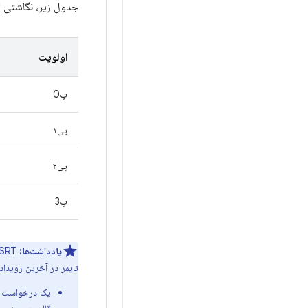
جدول زیر، نگاشتی از اولویت
اولویت
پ0
پی۱
پی۲
پ3
یادداشت‌ها:
تایمر در آخرین رویدا
یک درخواست respin معتبر ارسال شده و وصله‌های مرتبط به درستی با برچس