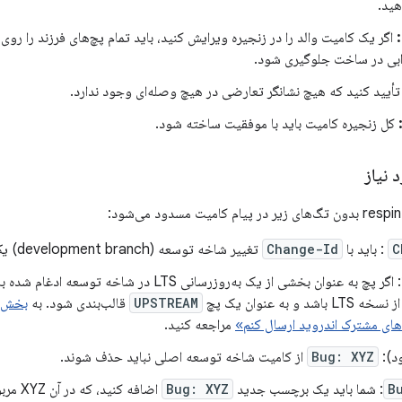
هید.
اگر یک کامیت والد را در زنجیره ویرایش کنید، باید تمام پچ‌های فرزند را رو
رابی در ساخت جلوگیری شود.
أیید کنید که هیچ نشانگر تعارضی در هیچ وصله‌ای وجود ندارد.
کل زنجیره کامیت باید با موفقیت ساخته شود.
 نیاز
C
: باید با
Change-Id
تغییر شاخه توسعه (development branch) یکسان باشد.
استثنا: اگر پچ به عنوان بخشی از یک به‌روزرسانی LTS در شاخ
L باشد و به عنوان یک پچ
UPSTREAM
قالب‌بندی شود. به
بخش «
ای مشترک اندروید ارسال کنم»
مراجعه کنید.
د):
Bug: XYZ
از کامیت شاخه توسعه اصلی نباید حذف شوند.
B
Bug: XYZ
اضافه ک