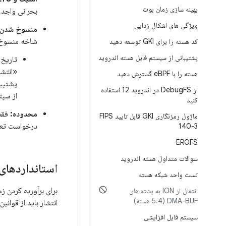
بهینه سازی زمان بوت
بحرانی واجد 
ویژگی های اشکال زدایی
منسوخ شدن:
شاخه منسوخ می‌شود. درخواست‌
کد هسته را برای GKI توسعه دهید
پشتیبانی از سیستم فایل هسته اندروید
«انتشا
هسته را با e
BPF گسترش دهید
از Debug
FS در اندروید 12 استفاده
از سپتامبر ۲۰۲۵ شروع می‌شوند (انتشارهای قبل از 
کنید
محدوده:
فقط 
ماژول رمزنگاری GKI قابل تایید FIPS
درخواست تعو
140-3
EROFS
سوالات متداول هسته اندروید
استانداردهای
تست واحد شبکه هسته
انتقال از ION به پشته های
DMA-BUF (5
4 هسته)
.
انتشار باید از قوانی
سیستم فایل افزایشی