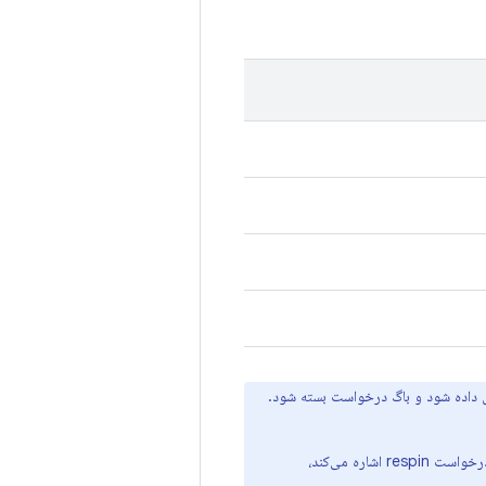
 طول می‌کشد تا فایل باینری GKI تأیید شده تحویل داده شود و باگ درخواست بسته شود.
که به درخواست respin اشاره می‌کند،