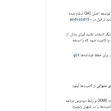
تمام پچ‌هایی که به شاخه انتشار سه‌ماهه می‌روند باید از قبل در شاخه توسعه اصلی GKI ادغام شده
ید از قبل در
android15-
گر انتخاب نکنید (برای مثال، از
ه یا کامیت شود که با نسخه
. برای حفظ فراداده‌ها
git
ی متوالی
از کامیت‌ها آپلود
اگر یک به‌روزرسانی چند-پچ شامل به‌روزرسانی‌های رابط ماژول هسته (KMI) و رابط دودویی برنامه
تغییرات فهرست نمادها یا به‌روزرسانی‌های فایل XML/STG)، این کامیت‌ها را در انتهای زنجیره