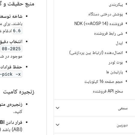
منبع حقیقت و گز
پیکربندی
پوشش درختی دستگاه
شاخه توسعه 
باشند. برای مثال
فروشنده NDK (<=AOSP 14)
6.6
ادغام ش
شی رابط فروشنده
انتخاب دقیق
ایدل
2025-08
ت
اتصال‌دهنده (ارتباط بین پردازشی)
موجود در شاخ
بوت لودر
حفظ فراداده
پارتیشن ها
-pick -x
حجم صفحه 16 کیلوبایت
زنجیره کامیت
سطح API فروشنده
زنجیره‌ی متو
سمعی
کنید.
قرار دادن ABI و KMI:
دوربین