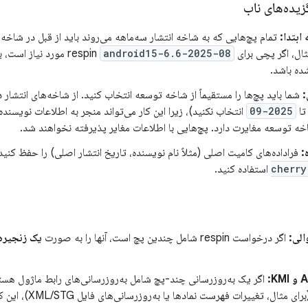
یده‌های ناب
ابتدا:
، اگر پچی برای respin
android15-6.6-2025-08
مورد نیاز است، با
ده باشد.
:
شما باید پچ‌ها را مستقیماً از شاخه توسعه انتخاب کنید. از شاخه‌های انتشار دی
ا
2025-09
انتخاب نکنید)، زیرا این کار می‌تواند منجر به اطلاعات نویسند
ه توسعه مغایرت دارد. پچ‌هایی با اطلاعات مغایر پذیرفته نخواهند شد.
:
فراداده‌های کامیت اصلی (مثلاً نام نویسنده، تاریخ انتشار اصلی) را حفظ کنید
cherry
استفاده کنید.
الی:
اگر درخواست respin شامل چندین پچ است، آنها را به صورت
یک زنجیره‌
(ABI) باشد (برای مثال، 