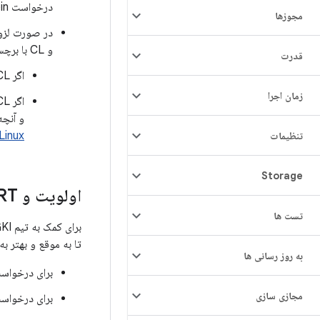
درخواست respin فعلی است.
مجوزها
در صورت لزو
و CL با برچسب
قدرت
اگر CL به طور کامل در شاخه release اعمال شود، نیازی به انجام هیچ اقدام اضافی ندارید.
زمان اجرا
اگر CL به طور کامل اعمال نمی‌شود، تداخل‌ها را برطرف کنید، برچسب را به
و آنچه
Linux
تنظیمات
Storage
اولویت و ESRT
تست ها
تا به موقع و بهتر ب
به روز رسانی ها
برای درخواست
مجازی سازی
برای درخواس