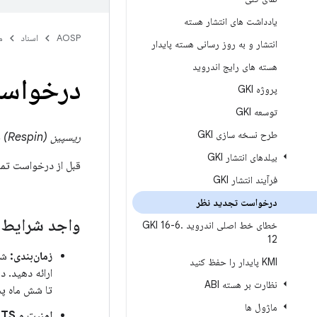
یادداشت های انتشار هسته
AOSP
اسناد
م
انتشار و به روز رسانی هسته پایدار
هسته های رایج اندروید
درخواست
پروژه GKI
توسعه GKI
طرح نسخه سازی GKI
ریسپین (Respin)
ف
بیلدهای انتشار GKI
قبل از درخواست تمدی
فرآیند انتشار GKI
درخواست تجدید نظر
واجد شرایط 
خطای خط اصلی اندروید GKI 16-6
.
12
زمان‌بندی:
KMI پایدار را حفظ کنید
نظارت بر هسته ABI
تا شش ماه پس
ماژول ها
امنیت و LTS: